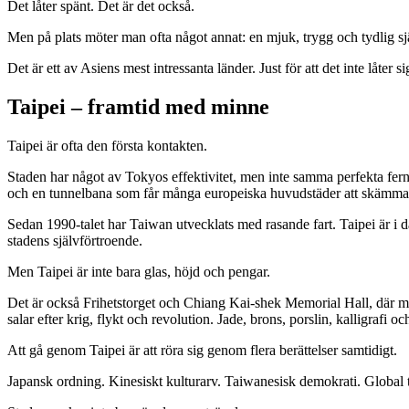
Det låter spänt. Det är det också.
Men på plats möter man ofta något annat: en mjuk, trygg och tydlig själ
Det är ett av Asiens mest intressanta länder. Just för att det inte låter s
Taipei – framtid med minne
Taipei är ofta den första kontakten.
Staden har något av Tokyos effektivitet, men inte samma perfekta fern
och en tunnelbana som får många europeiska huvudstäder att skämma
Sedan 1990-talet har Taiwan utvecklats med rasande fart. Taipei är i 
stadens självförtroende.
Men Taipei är inte bara glas, höjd och pengar.
Det är också Frihetstorget och Chiang Kai-shek Memorial Hall, där min
salar efter krig, flykt och revolution. Jade, brons, porslin, kalligrafi
Att gå genom Taipei är att röra sig genom flera berättelser samtidigt.
Japansk ordning. Kinesiskt kulturarv. Taiwanesisk demokrati. Globa