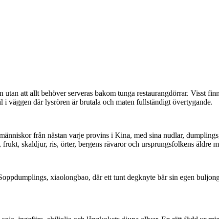
men utan att allt behöver serveras bakom tunga restaurangdörrar. Visst
ål i väggen där lysrören är brutala och maten fullständigt övertygande.
människor från nästan varje provins i Kina, med sina nudlar, dumplings
 frukt, skaldjur, ris, örter, bergens råvaror och ursprungsfolkens äldre ma
 Soppdumplings, xiaolongbao, där ett tunt degknyte bär sin egen buljon