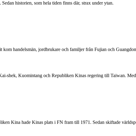
edan historien, som hela tiden finns där, strax under ytan.
it kom handelsmän, jordbrukare och familjer från Fujian och Guangdong.
ai-shek, Kuomintang och Republiken Kinas regering till Taiwan. Med dem
n Kina hade Kinas plats i FN fram till 1971. Sedan skiftade världspo