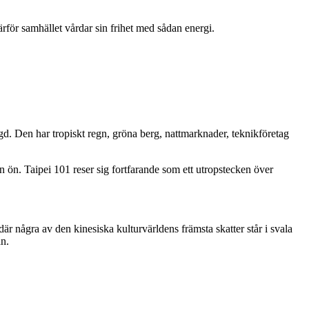
ärför samhället vårdar sin frihet med sådan energi.
d. Den har tropiskt regn, gröna berg, nattmarknader, teknikföretag
 ön. Taipei 101 reser sig fortfarande som ett utropstecken över
 några av den kinesiska kulturvärldens främsta skatter står i svala
an.