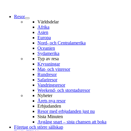
Resor
Världsdelar
Afrika
Asien
Europa
Nord- och Centralamerika
Oceanien
Sydamerika
Typ av resa
Kryssningar
Mat- och vinresor
Rundresor
Safariresor
Vandringsresor
Weekend- och storstadsresor
Nyheter
Årets nya resor
Erbjudanden
Resor med erbjudanden just nu
Sista Minuten
Avgång snart – sista chansen att boka
Företag och större sällskap