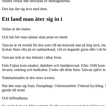
Staden verkar inte besvärad av motsägelserna.
Den har lärt sig leva med dem.
Ett land man äter sig in i
Sedan är det maten.
Och här bör man nästan sluta prata en stund.
Taiwan är ett resmål för den som vill äta kinesisk mat på hög nivå, 
lyckan finns ofta på en nattmarknad, vid en ångande gryta eller i ett h
Taiwans kök är öns historia i ätbar form.
Från Fujian kom smaker, dialekter och familjerecept. Efter 1949 kom 
råvaror, ordning och badkultur. Under allt detta finns Taiwan självt: te,
Nattmarknaden är den stora scenen.
Här äter man sig fram. Dumplings. Ostronomelett. Friterad kyckling.
gjorde till trend.
Och biffnudlarna.