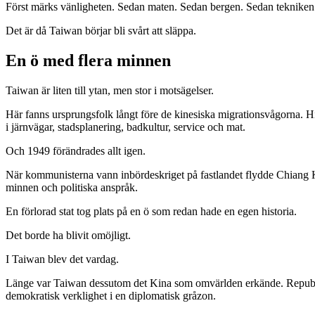
Först märks vänligheten. Sedan maten. Sedan bergen. Sedan tekniken. S
Det är då Taiwan börjar bli svårt att släppa.
En ö med flera minnen
Taiwan är liten till ytan, men stor i motsägelser.
Här fanns ursprungsfolk långt före de kinesiska migrationsvågorna. H
i järnvägar, stadsplanering, badkultur, service och mat.
Och 1949 förändrades allt igen.
När kommunisterna vann inbördeskriget på fastlandet flydde Chiang K
minnen och politiska anspråk.
En förlorad stat tog plats på en ö som redan hade en egen historia.
Det borde ha blivit omöjligt.
I Taiwan blev det vardag.
Länge var Taiwan dessutom det Kina som omvärlden erkände. Republike
demokratisk verklighet i en diplomatisk gråzon.