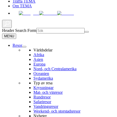
Träffa TEMA
Om TEMA
Header Search Form
MENU
Resor
Världsdelar
Afrika
Asien
Europa
Nord- och Centralamerika
Oceanien
Sydamerika
Typ av resa
Kryssningar
Mat- och vinresor
Rundresor
Safariresor
Vandringsresor
Weekend- och storstadsresor
Nyheter