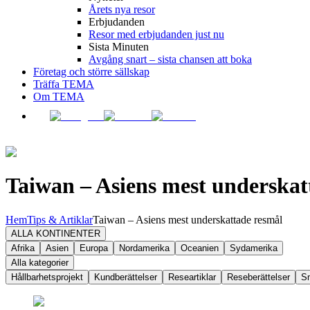
Årets nya resor
Erbjudanden
Resor med erbjudanden just nu
Sista Minuten
Avgång snart – sista chansen att boka
Företag och större sällskap
Träffa TEMA
Om TEMA
Taiwan – Asiens mest underskat
Hem
Tips & Artiklar
Taiwan – Asiens mest underskattade resmål
ALLA KONTINENTER
Afrika
Asien
Europa
Nordamerika
Oceanien
Sydamerika
Alla kategorier
Hållbarhetsprojekt
Kundberättelser
Researtiklar
Reseberättelser
S