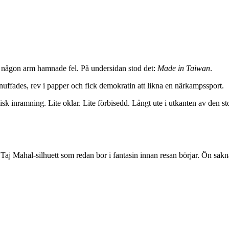
tt någon arm hamnade fel. På undersidan stod det:
Made in Taiwan
.
nuffades, rev i papper och fick demokratin att likna en närkampssport.
sk inramning. Lite oklar. Lite förbisedd. Långt ute i utkanten av den st
Taj Mahal-silhuett som redan bor i fantasin innan resan börjar. Ön sakn