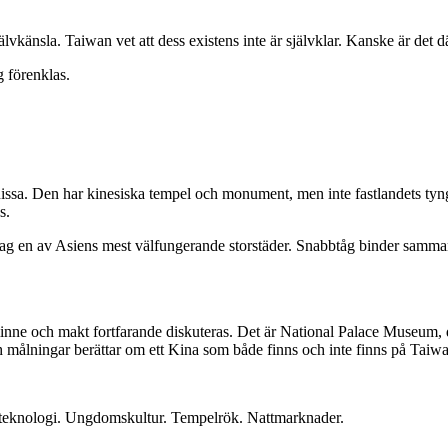
vkänsla. Taiwan vet att dess existens inte är självklar. Kanske är det d
ig förenklas.
issa. Den har kinesiska tempel och monument, men inte fastlandets tyng
s.
dag en av Asiens mest välfungerande storstäder. Snabbtåg binder samman
ne och makt fortfarande diskuteras. Det är National Palace Museum, där
 och målningar berättar om ett Kina som både finns och inte finns på Taiw
l teknologi. Ungdomskultur. Tempelrök. Nattmarknader.