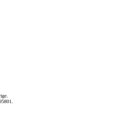
ige.
595801.