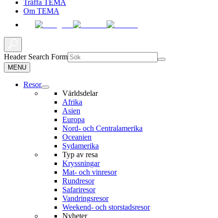
Träffa TEMA
Om TEMA
Header Search Form
MENU
Resor
Världsdelar
Afrika
Asien
Europa
Nord- och Centralamerika
Oceanien
Sydamerika
Typ av resa
Kryssningar
Mat- och vinresor
Rundresor
Safariresor
Vandringsresor
Weekend- och storstadsresor
Nyheter