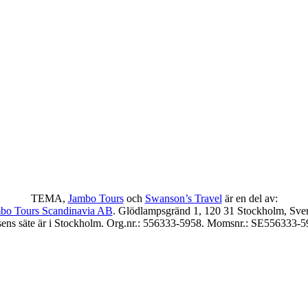
TEMA,
Jambo Tours
och
Swanson’s Travel
är en del av:
bo Tours Scandinavia AB
. Glödlampsgränd 1, 120 31 Stockholm, Sver
sens säte är i Stockholm. Org.nr.: 556333-5958. Momsnr.: SE556333-