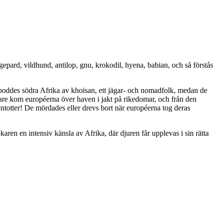
gepard, vildhund, antilop, gnu, krokodil, hyena, babian, och så förstås
beboddes södra Afrika av khoisan, ett jägar- och nomadfolk, medan de
nare kom européerna över haven i jakt på rikedomar, och från den
entotter! De mördades eller drevs bort när européerna tog deras
ren en intensiv känsla av Afrika, där djuren får upplevas i sin rätta