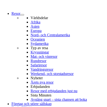
Resor
Världsdelar
Afrika
Asien
Europa
Nord- och Centralamerika
Oceanien
Sydamerika
Typ av resa
Kryssningar
Mat- och vinresor
Rundresor
Safariresor
Vandringsresor
Weekend- och storstadsresor
Nyheter
Årets nya resor
Erbjudanden
Resor med erbjudanden just nu
Sista Minuten
Avgång snart – sista chansen att boka
Företag och större sällskap