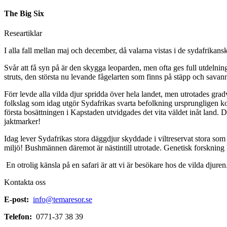
The Big Six
Researtiklar
I alla fall mellan maj och december, då valarna vistas i de sydafrikans
Svår att få syn på är den skygga leoparden, men ofta ges full utdelnin
struts, den största nu levande fågelarten som finns på stäpp och savan
Förr levde alla vilda djur spridda över hela landet, men utrotades gr
folkslag som idag utgör Sydafrikas svarta befolkning ursprungligen k
första bosättningen i Kapstaden utvidgades det vita väldet inåt land.
jaktmarker!
Idag lever Sydafrikas stora däggdjur skyddade i viltreservat stora som
miljö! Bushmännen däremot är nästintill utrotade. Genetisk forskning ha
En otrolig känsla på en safari är att vi är besökare hos de vilda djuren
Kontakta oss
E-post:
info@temaresor.se
Telefon:
0771-37 38 39