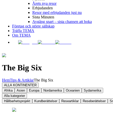
Årets nya resor
Erbjudanden
Resor med erbjudanden just nu
Sista Minuten
Avgång snart – sista chansen att boka
Företag och större sällskap
Träffa TEMA
Om TEMA
The Big Six
Hem
Tips & Artiklar
The Big Six
ALLA KONTINENTER
Afrika
Asien
Europa
Nordamerika
Oceanien
Sydamerika
Alla kategorier
Hållbarhetsprojekt
Kundberättelser
Researtiklar
Reseberättelser
S