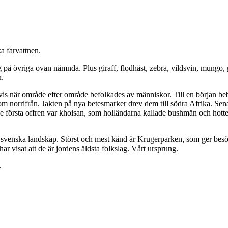
ka farvattnen.
g på övriga ovan nämnda. Plus giraff, flodhäst, zebra, vildsvin, mungo, 
n.
advis när område efter område befolkades av människor. Till en början 
om norrifrån. Jakten på nya betesmarker drev dem till södra Afrika. Se
 De första offren var khoisan, som holländarna kallade bushmän och hott
 svenska landskap. Störst och mest känd är Krugerparken, som ger besöka
r visat att de är jordens äldsta folkslag. Vårt ursprung.
.