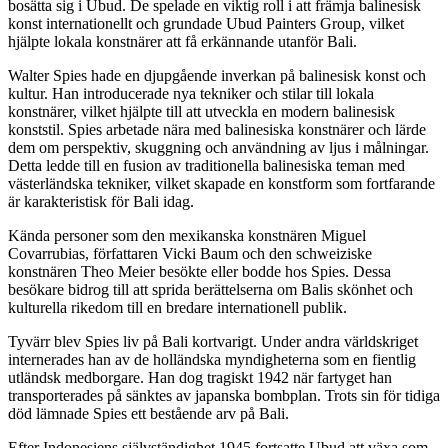
bosätta sig i Ubud. De spelade en viktig roll i att främja balinesisk
konst internationellt och grundade Ubud Painters Group, vilket
hjälpte lokala konstnärer att få erkännande utanför Bali.
Walter Spies hade en djupgående inverkan på balinesisk konst och
kultur. Han introducerade nya tekniker och stilar till lokala
konstnärer, vilket hjälpte till att utveckla en modern balinesisk
konststil. Spies arbetade nära med balinesiska konstnärer och lärde
dem om perspektiv, skuggning och användning av ljus i målningar.
Detta ledde till en fusion av traditionella balinesiska teman med
västerländska tekniker, vilket skapade en konstform som fortfarande
är karakteristisk för Bali idag.
Kända personer som den mexikanska konstnären Miguel
Covarrubias, författaren Vicki Baum och den schweiziske
konstnären Theo Meier besökte eller bodde hos Spies. Dessa
besökare bidrog till att sprida berättelserna om Balis skönhet och
kulturella rikedom till en bredare internationell publik.
Tyvärr blev Spies liv på Bali kortvarigt. Under andra världskriget
internerades han av de holländska myndigheterna som en fientlig
utländsk medborgare. Han dog tragiskt 1942 när fartyget han
transporterades på sänktes av japanska bombplan. Trots sin för tidiga
död lämnade Spies ett bestående arv på Bali.
Efter Indonesiens självständighet 1945 fortsatte Ubud att växa som