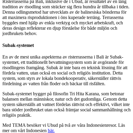
Risterrasserna på Bali, inklusive de i Ubud, är resultatet av en lång
tradition av risodling som sträcker sig flera hundra år tillbaka i tiden.
Denna odlingsmetod har utvecklats av de balinesiska bönderna för
att maximera risproduktionen i öns kuperade terräng. Terrasserna
byggdes med hjälp av enkla verktyg och mycket arbetskraft, och
deras design reflekterar en djup förståelse för både miljön och
jordbrukets behov.
Subak-systemet
En av de mest unika aspekterna av risterrasserna i Bali är Subak-
systemet, ett traditionellt bevattningssystem som är avgörande för
risodlingens framgång. Subak är inte bara en teknisk lösning för att
fördela vatten, utan också en social och religiös institution. Detta
system, som styrs av lokala bondekooperativ, säkerställer rättvis
fördelning av vatten från floder och bäckar till risfälten.
Subak-systemet bygger på filosofin Tri Hita Karana, som betonar
balansen mellan människor, natur och det gudomliga. Genom detta
system säkerställs att vattnet fördelas rättvist och effektivt, vilket inte
bara stöder jordbruket utan också främjar social sammanhållning och
religiös praktik.
Med TEMA besöker vi Ubud på två av våra Indonesienresor. Läs
mer om vårt Indonesien
här.