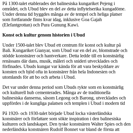
På 1300-talet etablerades det balinesiska kungariket Pejeng i
området, och Ubud blev en del av detta inflytelserika kungadöme.
Under denna tid byggdes många av de tempel och heliga platser
som fortfarande finns kvar idag, inklusive Goa Gajah
(Elefantgrottan) och Pura Gunung Kawi.
Konst och kultur genom historien i Ubud
Under 1500-talet blev Ubud ett centrum för konst och kultur på
Bali. Kungariket Gianyar, som Ubud var en del av, blomstrade och
stödde konstnärer och hantverkare. Detta ledde till en konstnärlig
renässans där dans, musik, måleri och snideri utvecklades och
förfinades. Ubuds kungar var kända för att vara beskyddare av
konsten och bjöd ofta in konstnärer från hela Indonesien och
utomlands för att bo och arbeta i Ubud.
Det var under denna period som Ubuds rykte som en konstnärlig
och kulturell hub cementerades. Många av de traditionella
balinesiska danserna, såsom Legong och Barong, utvecklades och
uppfördes i de kungliga palatsen och templen i Ubud i modern tid
På 1920- och 1930-talet började Ubud locka västerländska
konstnärer och författare som sökte inspiration i den balinesiska
kulturen och landskapet. Den tyske konstnären Walter Spies och den
nederländska konstnären Rudolf Bonnet var bland de första att