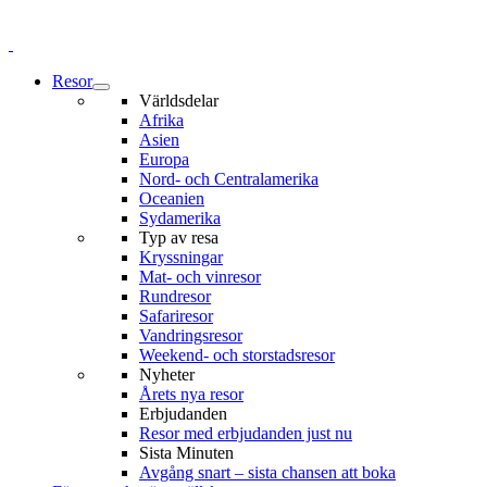
Resor
Världsdelar
Afrika
Asien
Europa
Nord- och Centralamerika
Oceanien
Sydamerika
Typ av resa
Kryssningar
Mat- och vinresor
Rundresor
Safariresor
Vandringsresor
Weekend- och storstadsresor
Nyheter
Årets nya resor
Erbjudanden
Resor med erbjudanden just nu
Sista Minuten
Avgång snart – sista chansen att boka