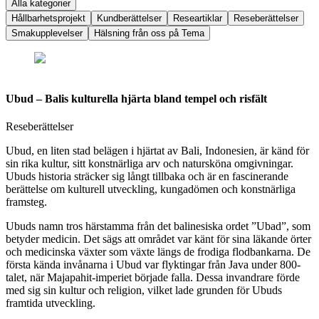
Alla kategorier
Hållbarhetsprojekt
Kundberättelser
Researtiklar
Reseberättelser
Smakupplevelser
Hälsning från oss på Tema
Ubud – Balis kulturella hjärta bland tempel och risfält
Reseberättelser
Ubud, en liten stad belägen i hjärtat av Bali, Indonesien, är känd för
sin rika kultur, sitt konstnärliga arv och natursköna omgivningar.
Ubuds historia sträcker sig långt tillbaka och är en fascinerande
berättelse om kulturell utveckling, kungadömen och konstnärliga
framsteg.
Ubuds namn tros härstamma från det balinesiska ordet ”Ubad”, som
betyder medicin. Det sägs att området var känt för sina läkande örter
och medicinska växter som växte längs de frodiga flodbankarna. De
första kända invånarna i Ubud var flyktingar från Java under 800-
talet, när Majapahit-imperiet började falla. Dessa invandrare förde
med sig sin kultur och religion, vilket lade grunden för Ubuds
framtida utveckling.