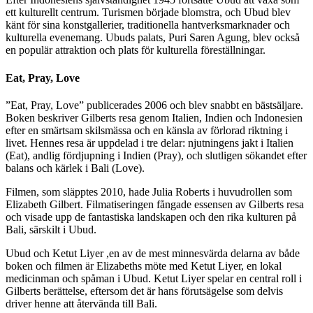
ett kulturellt centrum. Turismen började blomstra, och Ubud blev
känt för sina konstgallerier, traditionella hantverksmarknader och
kulturella evenemang. Ubuds palats, Puri Saren Agung, blev också
en populär attraktion och plats för kulturella föreställningar.
Eat, Pray, Love
”Eat, Pray, Love” publicerades 2006 och blev snabbt en bästsäljare.
Boken beskriver Gilberts resa genom Italien, Indien och Indonesien
efter en smärtsam skilsmässa och en känsla av förlorad riktning i
livet. Hennes resa är uppdelad i tre delar: njutningens jakt i Italien
(Eat), andlig fördjupning i Indien (Pray), och slutligen sökandet efter
balans och kärlek i Bali (Love).
Filmen, som släpptes 2010, hade Julia Roberts i huvudrollen som
Elizabeth Gilbert. Filmatiseringen fångade essensen av Gilberts resa
och visade upp de fantastiska landskapen och den rika kulturen på
Bali, särskilt i Ubud.
Ubud och Ketut Liyer ,en av de mest minnesvärda delarna av både
boken och filmen är Elizabeths möte med Ketut Liyer, en lokal
medicinman och spåman i Ubud. Ketut Liyer spelar en central roll i
Gilberts berättelse, eftersom det är hans förutsägelse som delvis
driver henne att återvända till Bali.