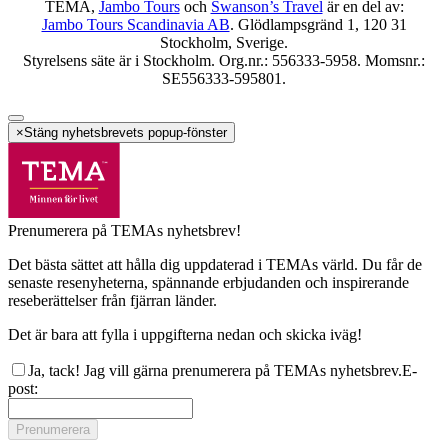
TEMA,
Jambo Tours
och
Swanson’s Travel
är en del av:
Jambo Tours Scandinavia AB
. Glödlampsgränd 1, 120 31
Stockholm, Sverige.
Styrelsens säte är i Stockholm. Org.nr.: 556333-5958. Momsnr.:
SE556333-595801.
×
Stäng nyhetsbrevets popup-fönster
Prenumerera på TEMAs nyhetsbrev!
Det bästa sättet att hålla dig uppdaterad i TEMAs värld. Du får de
senaste resenyheterna, spännande erbjudanden och inspirerande
reseberättelser från fjärran länder.
Det är bara att fylla i uppgifterna nedan och skicka iväg!
Ja, tack! Jag vill gärna prenumerera på TEMAs nyhetsbrev.
E-
post
:
Prenumerera