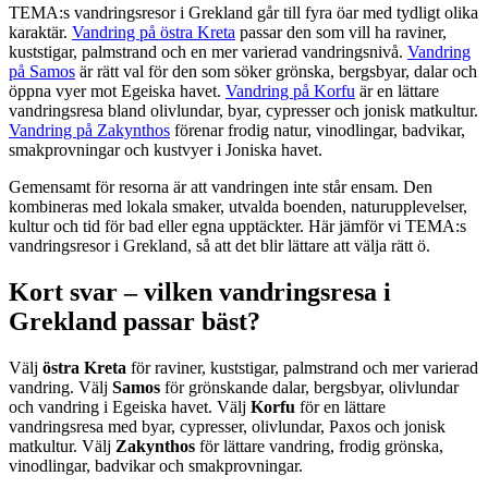
TEMA:s vandringsresor i Grekland går till fyra öar med tydligt olika
karaktär.
Vandring på östra Kreta
passar den som vill ha raviner,
kuststigar, palmstrand och en mer varierad vandringsnivå.
Vandring
på Samos
är rätt val för den som söker grönska, bergsbyar, dalar och
öppna vyer mot Egeiska havet.
Vandring på Korfu
är en lättare
vandringsresa bland olivlundar, byar, cypresser och jonisk matkultur.
Vandring på Zakynthos
förenar frodig natur, vinodlingar, badvikar,
smakprovningar och kustvyer i Joniska havet.
Gemensamt för resorna är att vandringen inte står ensam. Den
kombineras med lokala smaker, utvalda boenden, naturupplevelser,
kultur och tid för bad eller egna upptäckter. Här jämför vi TEMA:s
vandringsresor i Grekland, så att det blir lättare att välja rätt ö.
Kort svar – vilken vandringsresa i
Grekland passar bäst?
Välj
östra Kreta
för raviner, kuststigar, palmstrand och mer varierad
vandring. Välj
Samos
för grönskande dalar, bergsbyar, olivlundar
och vandring i Egeiska havet. Välj
Korfu
för en lättare
vandringsresa med byar, cypresser, olivlundar, Paxos och jonisk
matkultur. Välj
Zakynthos
för lättare vandring, frodig grönska,
vinodlingar, badvikar och smakprovningar.