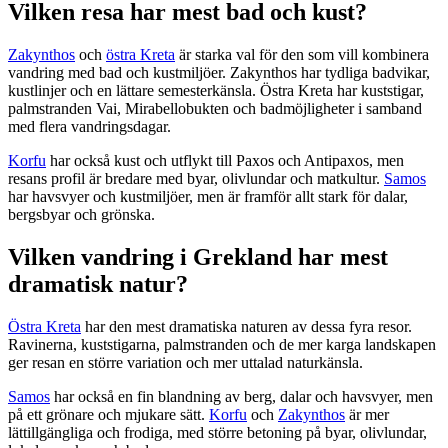
Vilken resa har mest bad och kust?
Zakynthos
och
östra Kreta
är starka val för den som vill kombinera
vandring med bad och kustmiljöer. Zakynthos har tydliga badvikar,
kustlinjer och en lättare semesterkänsla. Östra Kreta har kuststigar,
palmstranden Vai, Mirabellobukten och badmöjligheter i samband
med flera vandringsdagar.
Korfu
har också kust och utflykt till Paxos och Antipaxos, men
resans profil är bredare med byar, olivlundar och matkultur.
Samos
har havsvyer och kustmiljöer, men är framför allt stark för dalar,
bergsbyar och grönska.
Vilken vandring i Grekland har mest
dramatisk natur?
Östra Kreta
har den mest dramatiska naturen av dessa fyra resor.
Ravinerna, kuststigarna, palmstranden och de mer karga landskapen
ger resan en större variation och mer uttalad naturkänsla.
Samos
har också en fin blandning av berg, dalar och havsvyer, men
på ett grönare och mjukare sätt.
Korfu
och
Zakynthos
är mer
lättillgängliga och frodiga, med större betoning på byar, olivlundar,