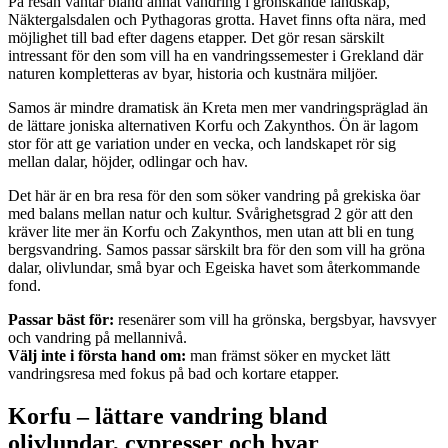
På resan väntar bland annat vandring i grönskande landskap,
Näktergalsdalen och Pythagoras grotta. Havet finns ofta nära, med
möjlighet till bad efter dagens etapper. Det gör resan särskilt
intressant för den som vill ha en vandringssemester i Grekland där
naturen kompletteras av byar, historia och kustnära miljöer.
Samos är mindre dramatisk än Kreta men mer vandringspräglad än
de lättare joniska alternativen Korfu och Zakynthos. Ön är lagom
stor för att ge variation under en vecka, och landskapet rör sig
mellan dalar, höjder, odlingar och hav.
Det här är en bra resa för den som söker vandring på grekiska öar
med balans mellan natur och kultur. Svårighetsgrad 2 gör att den
kräver lite mer än Korfu och Zakynthos, men utan att bli en tung
bergsvandring. Samos passar särskilt bra för den som vill ha gröna
dalar, olivlundar, små byar och Egeiska havet som återkommande
fond.
Passar bäst för:
resenärer som vill ha grönska, bergsbyar, havsvyer
och vandring på mellannivå.
Välj inte i första hand om:
man främst söker en mycket lätt
vandringsresa med fokus på bad och kortare etapper.
Korfu – lättare vandring bland
olivlundar, cypresser och byar