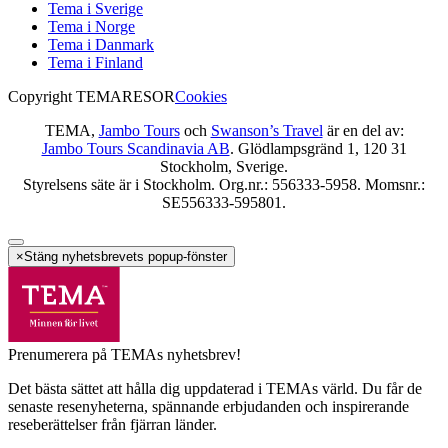
Tema i Sverige
Tema i Norge
Tema i Danmark
Tema i Finland
Copyright TEMARESOR
Cookies
TEMA,
Jambo Tours
och
Swanson’s Travel
är en del av:
Jambo Tours Scandinavia AB
. Glödlampsgränd 1, 120 31
Stockholm, Sverige.
Styrelsens säte är i Stockholm. Org.nr.: 556333-5958. Momsnr.:
SE556333-595801.
×
Stäng nyhetsbrevets popup-fönster
Prenumerera på TEMAs nyhetsbrev!
Det bästa sättet att hålla dig uppdaterad i TEMAs värld. Du får de
senaste resenyheterna, spännande erbjudanden och inspirerande
reseberättelser från fjärran länder.