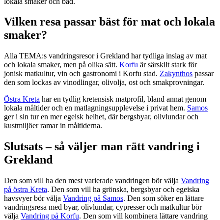
lokala smaker och bad.
Vilken resa passar bäst för mat och lokala
smaker?
Alla TEMA:s vandringsresor i Grekland har tydliga inslag av mat
och lokala smaker, men på olika sätt.
Korfu
är särskilt stark för
jonisk matkultur, vin och gastronomi i Korfu stad.
Zakynthos
passar
den som lockas av vinodlingar, olivolja, ost och smakprovningar.
Östra Kreta
har en tydlig kretensisk matprofil, bland annat genom
lokala måltider och en matlagningsupplevelse i privat hem.
Samos
ger i sin tur en mer egeisk helhet, där bergsbyar, olivlundar och
kustmiljöer ramar in måltiderna.
Slutsats – så väljer man rätt vandring i
Grekland
Den som vill ha den mest varierade vandringen bör välja
Vandring
på östra Kreta
. Den som vill ha grönska, bergsbyar och egeiska
havsvyer bör välja
Vandring på Samos
. Den som söker en lättare
vandringsresa med byar, olivlundar, cypresser och matkultur bör
välja
Vandring på Korfu
. Den som vill kombinera lättare vandring