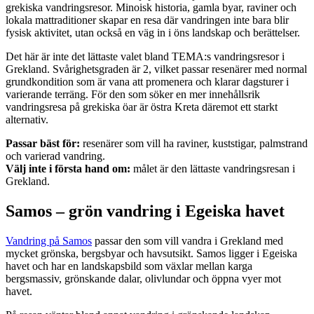
grekiska vandringsresor. Minoisk historia, gamla byar, raviner och
lokala mattraditioner skapar en resa där vandringen inte bara blir
fysisk aktivitet, utan också en väg in i öns landskap och berättelser.
Det här är inte det lättaste valet bland TEMA:s vandringsresor i
Grekland. Svårighetsgraden är 2, vilket passar resenärer med normal
grundkondition som är vana att promenera och klarar dagsturer i
varierande terräng. För den som söker en mer innehållsrik
vandringsresa på grekiska öar är östra Kreta däremot ett starkt
alternativ.
Passar bäst för:
resenärer som vill ha raviner, kuststigar, palmstrand
och varierad vandring.
Välj inte i första hand om:
målet är den lättaste vandringsresan i
Grekland.
Samos – grön vandring i Egeiska havet
Vandring på Samos
passar den som vill vandra i Grekland med
mycket grönska, bergsbyar och havsutsikt. Samos ligger i Egeiska
havet och har en landskapsbild som växlar mellan karga
bergsmassiv, grönskande dalar, olivlundar och öppna vyer mot
havet.