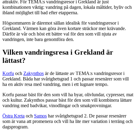
attraktiv. För TEMA:s vandringsresor i Grekland är just
kombinationen viktig: vandring på dagen, lokala måltider, byliv och
ibland möjlighet till bad efter etapperna.
Högsommaren är däremot sällan idealisk för vandringsresor i
Grekland. Värmen kan göra även kortare sträckor mer krävande.
Därför är vår och höst ett bättre val för den som vill njuta av
vandringen, inte bara genomföra den.
Vilken vandringsresa i Grekland är
lättast?
Korfu
och
Zakynthos
är de lättaste av TEMA:s vandringsresor i
Grekland. Båda har svårighetsgrad 1 och passar resenärer som vill
ha en aktiv resa med vandring, men i ett lugnare tempo.
Korfu passar bäst för den som vill ha byar, olivlundar, cypresser, mat
och kultur. Zakynthos passar bäst för den som vill kombinera lättare
vandring med badvikar, vinodlingar och smakprovningar.
Östra Kreta
och
Samos
har svårighetsgrad 2. De passar resenärer
som är vana att promenera och vill ha lite mer variation i terräng och
dagsprogram.