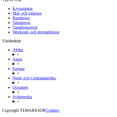
Kryssningar
Mat- och vinresor
Rundresor
Safariresor
Vandringsresor
Weekend- och storstadsresor
Världsdelar
Afrika
+
Asien
+
Europa
+
Nord- och Centralamerika
+
Oceanien
+
Sydamerika
+
Copyright TEMARESOR
Cookies