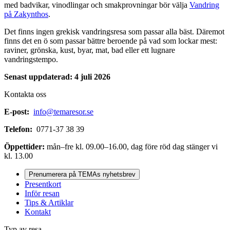
med badvikar, vinodlingar och smakprovningar bör välja
Vandring
på Zakynthos
.
Det finns ingen grekisk vandringsresa som passar alla bäst. Däremot
finns det en ö som passar bättre beroende på vad som lockar mest:
raviner, grönska, kust, byar, mat, bad eller ett lugnare
vandringstempo.
Senast uppdaterad: 4 juli 2026
Kontakta oss
E-post:
info@temaresor.se
Telefon:
0771-37 38 39
Öppettider:
mån–fre kl. 09.00–16.00, dag före röd dag stänger vi
kl. 13.00
Prenumerera på TEMAs nyhetsbrev
Presentkort
Inför resan
Tips & Artiklar
Kontakt
Typ av resa