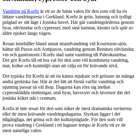
Vandring på Korfu
är ett av de bästa valen för den som vill ha en
lättare vandringsresa i Grekland. Korfu är grön, lummig och tydligt
präglad av sitt läge i Joniska havet. Här går vandringslederna genom
byar, olivlundar och cypresser, med små hamnar, kloster och spår av
äldre epoker längs vägen.
Resan innehåller bland annat strandvandring vid Kourisson-sjön,
båttur till Paxos och Antipaxos, vandring genom Benitses olivlundar,
vin och gastronomi i Korfu stad samt vandring till Paleokastritsa.
Det gör Korfu till ett bra val för den som vill kombinera vandring,
mat, kultur och kustmiljö utan att välja en för krävande nivå.
Det typiska för Korfu är att ön känns mjukare och grönare än många
andra grekiska öar. Här är det lätt att förstå varför vandring och
njutning passar så väl ihop. Dagarna kan röra sig mellan
cypressklädda sluttningar, små byar, havsvyer och tavernor där det
joniska köket står i centrum.
Korfu är inte resan för den som söker de mest dramatiska ravinerna
eller de mest krävande vandringsdagarna. Styrkan ligger i det
tillgängliga, det gröna och det kulturpräglade. För den som vill
prova vandring i Grekland i ett lugnare tempo är Korfu ett av de
mest naturliga valen.