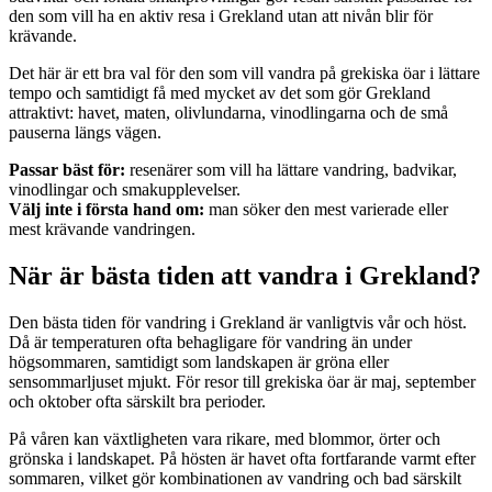
den som vill ha en aktiv resa i Grekland utan att nivån blir för
krävande.
Det här är ett bra val för den som vill vandra på grekiska öar i lättare
tempo och samtidigt få med mycket av det som gör Grekland
attraktivt: havet, maten, olivlundarna, vinodlingarna och de små
pauserna längs vägen.
Passar bäst för:
resenärer som vill ha lättare vandring, badvikar,
vinodlingar och smakupplevelser.
Välj inte i första hand om:
man söker den mest varierade eller
mest krävande vandringen.
När är bästa tiden att vandra i Grekland?
Den bästa tiden för vandring i Grekland är vanligtvis vår och höst.
Då är temperaturen ofta behagligare för vandring än under
högsommaren, samtidigt som landskapen är gröna eller
sensommarljuset mjukt. För resor till grekiska öar är maj, september
och oktober ofta särskilt bra perioder.
På våren kan växtligheten vara rikare, med blommor, örter och
grönska i landskapet. På hösten är havet ofta fortfarande varmt efter
sommaren, vilket gör kombinationen av vandring och bad särskilt