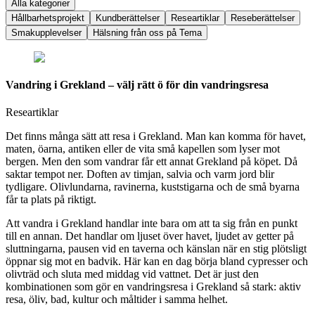
Alla kategorier
Hållbarhetsprojekt
Kundberättelser
Researtiklar
Reseberättelser
Smakupplevelser
Hälsning från oss på Tema
Vandring i Grekland – välj rätt ö för din vandringsresa
Researtiklar
Det finns många sätt att resa i Grekland. Man kan komma för havet,
maten, öarna, antiken eller de vita små kapellen som lyser mot
bergen. Men den som vandrar får ett annat Grekland på köpet. Då
saktar tempot ner. Doften av timjan, salvia och varm jord blir
tydligare. Olivlundarna, ravinerna, kuststigarna och de små byarna
får ta plats på riktigt.
Att vandra i Grekland handlar inte bara om att ta sig från en punkt
till en annan. Det handlar om ljuset över havet, ljudet av getter på
sluttningarna, pausen vid en taverna och känslan när en stig plötsligt
öppnar sig mot en badvik. Här kan en dag börja bland cypresser och
olivträd och sluta med middag vid vattnet. Det är just den
kombinationen som gör en vandringsresa i Grekland så stark: aktiv
resa, öliv, bad, kultur och måltider i samma helhet.