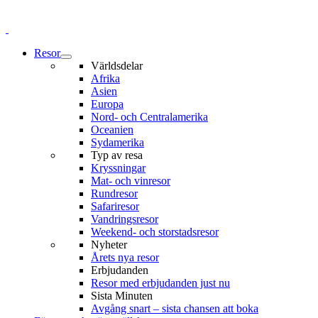
Resor
Världsdelar
Afrika
Asien
Europa
Nord- och Centralamerika
Oceanien
Sydamerika
Typ av resa
Kryssningar
Mat- och vinresor
Rundresor
Safariresor
Vandringsresor
Weekend- och storstadsresor
Nyheter
Årets nya resor
Erbjudanden
Resor med erbjudanden just nu
Sista Minuten
Avgång snart – sista chansen att boka