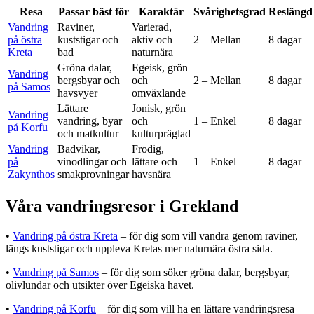
Resa
Passar bäst för
Karaktär
Svårighetsgrad
Reslängd
Vandring
Raviner,
Varierad,
på östra
kuststigar och
aktiv och
2 – Mellan
8 dagar
Kreta
bad
naturnära
Gröna dalar,
Egeisk, grön
Vandring
bergsbyar och
och
2 – Mellan
8 dagar
på Samos
havsvyer
omväxlande
Lättare
Jonisk, grön
Vandring
vandring, byar
och
1 – Enkel
8 dagar
på Korfu
och matkultur
kulturpräglad
Vandring
Badvikar,
Frodig,
på
vinodlingar och
lättare och
1 – Enkel
8 dagar
Zakynthos
smakprovningar
havsnära
Våra vandringsresor i Grekland
•
Vandring på östra Kreta
– för dig som vill vandra genom raviner,
längs kuststigar och uppleva Kretas mer naturnära östra sida.
•
Vandring på Samos
– för dig som söker gröna dalar, bergsbyar,
olivlundar och utsikter över Egeiska havet.
•
Vandring på Korfu
– för dig som vill ha en lättare vandringsresa