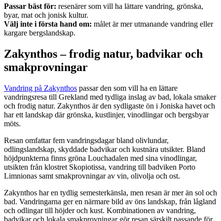
Passar bäst för:
resenärer som vill ha lättare vandring, grönska,
byar, mat och jonisk kultur.
Välj inte i första hand om:
målet är mer utmanande vandring eller
kargare bergslandskap.
Zakynthos – frodig natur, badvikar och
smakprovningar
Vandring på Zakynthos
passar den som vill ha en lättare
vandringsresa till Grekland med tydliga inslag av bad, lokala smaker
och frodig natur. Zakynthos är den sydligaste ön i Joniska havet och
har ett landskap där grönska, kustlinjer, vinodlingar och bergsbyar
möts.
Resan omfattar fem vandringsdagar bland olivlundar,
odlingslandskap, skyddade badvikar och kustnära utsikter. Bland
höjdpunkterna finns gröna Louchadalen med sina vinodlingar,
utsikten från klostret Skopiotissa, vandring till badviken Porto
Limnionas samt smakprovningar av vin, olivolja och ost.
Zakynthos har en tydlig semesterkänsla, men resan är mer än sol och
bad. Vandringarna ger en närmare bild av öns landskap, från lågland
och odlingar till höjder och kust. Kombinationen av vandring,
badvikar och lokala smakprovningar gör resan särskilt passande för