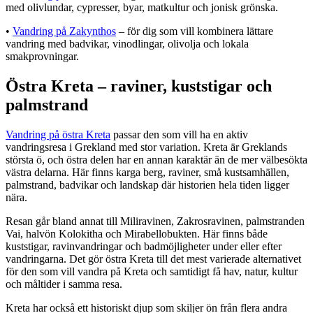
med olivlundar, cypresser, byar, matkultur och jonisk grönska.
•
Vandring på Zakynthos
– för dig som vill kombinera lättare
vandring med badvikar, vinodlingar, olivolja och lokala
smakprovningar.
Östra Kreta – raviner, kuststigar och
palmstrand
Vandring på östra Kreta
passar den som vill ha en aktiv
vandringsresa i Grekland med stor variation. Kreta är Greklands
största ö, och östra delen har en annan karaktär än de mer välbesökta
västra delarna. Här finns karga berg, raviner, små kustsamhällen,
palmstrand, badvikar och landskap där historien hela tiden ligger
nära.
Resan går bland annat till Miliravinen, Zakrosravinen, palmstranden
Vai, halvön Kolokitha och Mirabellobukten. Här finns både
kuststigar, ravinvandringar och badmöjligheter under eller efter
vandringarna. Det gör östra Kreta till det mest varierade alternativet
för den som vill vandra på Kreta och samtidigt få hav, natur, kultur
och måltider i samma resa.
Kreta har också ett historiskt djup som skiljer ön från flera andra