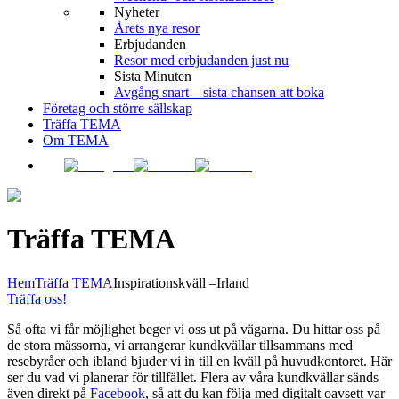
Nyheter
Årets nya resor
Erbjudanden
Resor med erbjudanden just nu
Sista Minuten
Avgång snart – sista chansen att boka
Företag och större sällskap
Träffa TEMA
Om TEMA
Träffa TEMA
Hem
Träffa TEMA
Inspirationskväll –Irland
Träffa oss!
Så ofta vi får möjlighet beger vi oss ut på vägarna. Du hittar oss på
de stora mässorna, vi arrangerar kundkvällar tillsammans med
resebyråer och ibland bjuder vi in till en kväll på huvudkontoret. Här
ser du vad vi planerar för tillfället. Flera av våra kundkvällar sänds
även direkt på
Facebook
, så att du kan följa med digitalt oavsett var