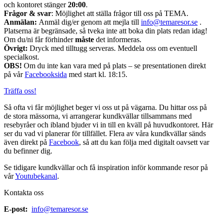
och kontoret stänger
20:00
.
Frågor & svar
: Möjlighet att ställa frågor till oss på TEMA.
Anmälan:
Anmäl dig/er genom att mejla till
info@temaresor.se
.
Platserna är begränsade, så tveka inte att boka din plats redan idag!
Om du/ni får förhinder
måste
det informeras.
Övrigt:
Dryck med tilltugg serveras. Meddela oss om eventuell
specialkost.
OBS!
Om du inte kan vara med på plats – se presentationen direkt
på vår
Facebooksida
med start kl. 18:15.
Träffa oss!
Så ofta vi får möjlighet beger vi oss ut på vägarna. Du hittar oss på
de stora mässorna, vi arrangerar kundkvällar tillsammans med
resebyråer och ibland bjuder vi in till en kväll på huvudkontoret. Här
ser du vad vi planerar för tillfället. Flera av våra kundkvällar sänds
även direkt på
Facebook
, så att du kan följa med digitalt oavsett var
du befinner dig.
Se tidigare kundkvällar och få inspiration inför kommande resor på
vår
Youtubekanal
.
Kontakta oss
E-post:
info@temaresor.se