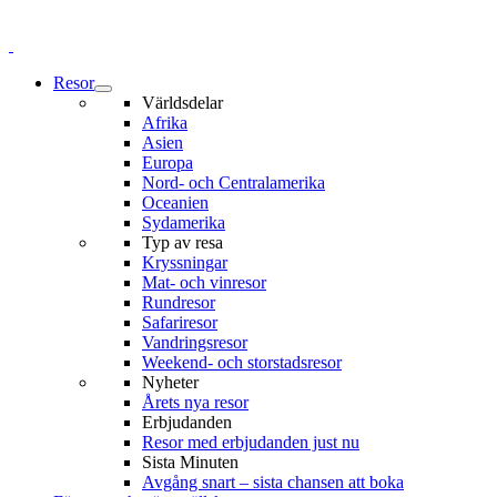
Resor
Världsdelar
Afrika
Asien
Europa
Nord- och Centralamerika
Oceanien
Sydamerika
Typ av resa
Kryssningar
Mat- och vinresor
Rundresor
Safariresor
Vandringsresor
Weekend- och storstadsresor
Nyheter
Årets nya resor
Erbjudanden
Resor med erbjudanden just nu
Sista Minuten
Avgång snart – sista chansen att boka