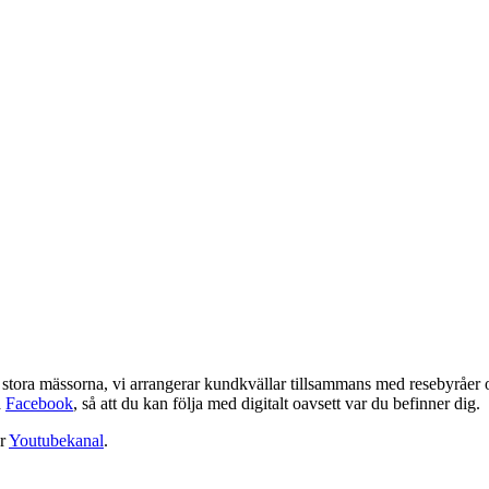
de stora mässorna, vi arrangerar kundkvällar tillsammans med resebyråer o
å
Facebook
, så att du kan följa med digitalt oavsett var du befinner dig.
år
Youtubekanal
.