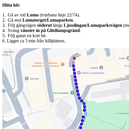
Hitta hit:
1. Gå av vid
Luma
(tvärbana linje 22/74).
2. Gå mot
Lumatorget/Lumaparken
.
3. Följ gångvägen
söderut
längs
Ljusslingan/Lumaparksvägen
(mo
4. Sväng
vänster in på Glödlampsgränd
.
5. Följ gatan en kort bit
6. Ligger ca 5 min från hållplatsen.