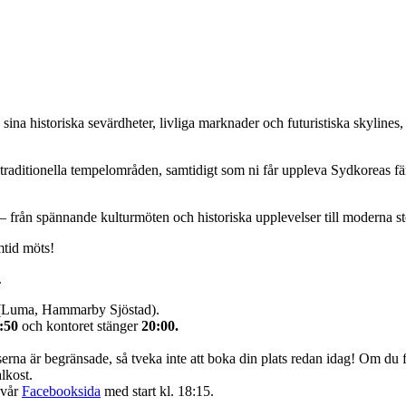
sina historiska sevärdheter, livliga marknader och futuristiska skyline
raditionella tempelområden, samtidigt som ni får uppleva Sydkoreas fä
 – från spännande kulturmöten och historiska upplevelser till moderna s
mtid möts!
.
 (Luma, Hammarby Sjöstad).
:50
och kontoret stänger
20:00.
serna är begränsade, så tveka inte att boka din plats redan idag! Om du 
lkost.
 vår
Facebooksida
med start kl. 18:15.