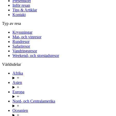
Presentkort
Inför resan
Tips & Artiklar
Kontakt
Typ av resa
Kryssningar
Mat- och vinresor
Rundresor
Safariresor
Vandringsresor
Weekend- och storstadsresor
Världsdelar
Afrika
+
Asien
+
Europa
+
Nord- och Centralamerika
+
Oceanien
+