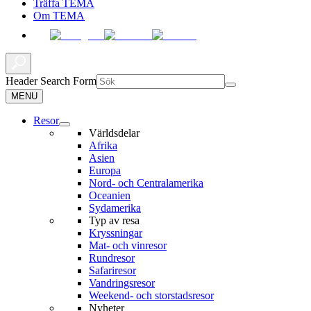
Träffa TEMA
Om TEMA
Header Search Form
MENU
Resor
Världsdelar
Afrika
Asien
Europa
Nord- och Centralamerika
Oceanien
Sydamerika
Typ av resa
Kryssningar
Mat- och vinresor
Rundresor
Safariresor
Vandringsresor
Weekend- och storstadsresor
Nyheter