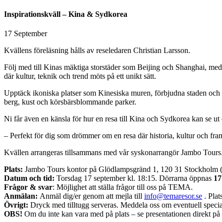
Inspirationskväll – Kina & Sydkorea
17 September
Kvällens föreläsning hålls av reseledaren Christian Larsson.
Följ med till Kinas mäktiga storstäder som Beijing och Shanghai, med 
där kultur, teknik och trend möts på ett unikt sätt.
Upptäck ikoniska platser som Kinesiska muren, förbjudna staden och t
berg, kust och körsbärsblommande parker.
Ni får även en känsla för hur en resa till Kina och Sydkorea kan se ut
– Perfekt för dig som drömmer om en resa där historia, kultur och fra
Kvällen arrangeras tillsammans med vår syskonarrangör Jambo Tours
Plats:
Jambo Tours kontor på Glödlampsgränd 1, 120 31 Stockholm
Datum och tid:
Torsdag 17 september kl. 18:15. Dörrarna öppnas
17
Frågor & svar
: Möjlighet att ställa frågor till oss på TEMA.
Anmälan:
Anmäl dig/er genom att mejla till
info@temaresor.se
. Plat
Övrigt:
Dryck med tilltugg serveras. Meddela oss om eventuell specia
OBS!
Om du inte kan vara med på plats – se presentationen direkt på