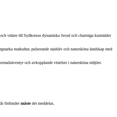
s, och vidare till Sydkoreas dynamiska Seoul och charmiga kuststäder
rgstarka matkultur, pulserande stadsliv och natursköna landskap med
torstadsäventyr och avkopplande vistelser i natursköna miljöer.
får förhinder
måste
det meddelas.