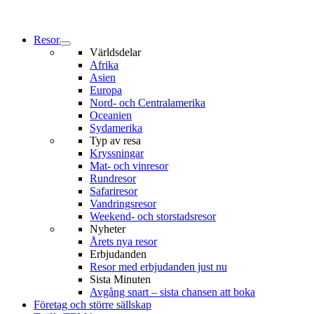
Resor
Världsdelar
Afrika
Asien
Europa
Nord- och Centralamerika
Oceanien
Sydamerika
Typ av resa
Kryssningar
Mat- och vinresor
Rundresor
Safariresor
Vandringsresor
Weekend- och storstadsresor
Nyheter
Årets nya resor
Erbjudanden
Resor med erbjudanden just nu
Sista Minuten
Avgång snart – sista chansen att boka
Företag och större sällskap