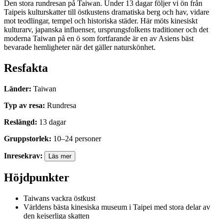
Den stora rundresan på Taiwan. Under 13 dagar följer vi ön från
Taipeis kulturskatter till östkustens dramatiska berg och hav, vidare
mot teodlingar, tempel och historiska städer. Här möts kinesiskt
kulturarv, japanska influenser, ursprungsfolkens traditioner och det
moderna Taiwan på en ö som fortfarande är en av Asiens bäst
bevarade hemligheter när det gäller naturskönhet.
Resfakta
Länder
:
Taiwan
Typ av resa
:
Rundresa
Reslängd
:
13
dagar
Gruppstorlek
:
10
–
24
personer
Inresekrav
:
Läs mer
Höjdpunkter
Taiwans vackra östkust
Världens bästa kinesiska museum i Taipei med stora delar av
den kejserliga skatten