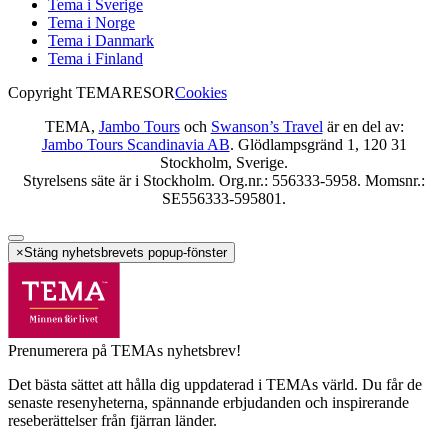
Tema i Sverige
Tema i Norge
Tema i Danmark
Tema i Finland
Copyright TEMARESOR
Cookies
TEMA,
Jambo Tours
och
Swanson’s Travel
är en del av:
Jambo Tours Scandinavia AB
. Glödlampsgränd 1, 120 31
Stockholm, Sverige.
Styrelsens säte är i Stockholm. Org.nr.: 556333-5958. Momsnr.:
SE556333-595801.
×
Stäng nyhetsbrevets popup-fönster
Prenumerera på TEMAs nyhetsbrev!
Det bästa sättet att hålla dig uppdaterad i TEMAs värld. Du får de
senaste resenyheterna, spännande erbjudanden och inspirerande
reseberättelser från fjärran länder.