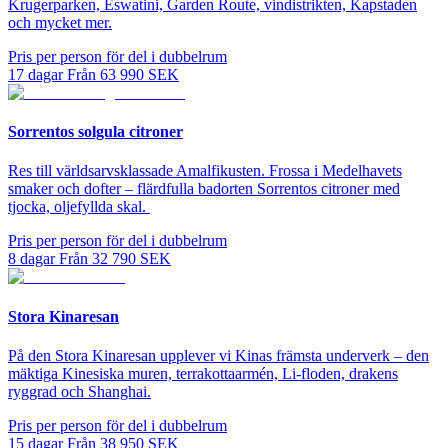
Krugerparken, Eswatini, Garden Route, vindistrikten, Kapstaden
och mycket mer.
Pris per person för del i dubbelrum
17
dagar
Från
63 990
SEK
Sorrentos solgula citroner
Res till världsarvsklassade Amalfikusten. Frossa i Medelhavets
smaker och dofter – flärdfulla badorten Sorrentos citroner med
tjocka, oljefyllda skal.
Pris per person för del i dubbelrum
8
dagar
Från
32 790
SEK
Stora Kinaresan
På den Stora Kinaresan upplever vi Kinas främsta underverk – den
mäktiga Kinesiska muren, terrakottaarmén, Li-floden, drakens
ryggrad och Shanghai.
Pris per person för del i dubbelrum
15
dagar
Från
38 950
SEK