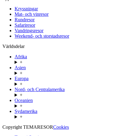
Kryssningar
Mat- och vinresor
Rundresor
Safariresor
Vandringsresor
Weekend- och storstadsresor
Världsdelar
Afrika
+
Asien
+
Europa
+
Nord- och Centralamerika
+
Oceanien
+
Sydamerika
+
Copyright TEMARESOR
Cookies