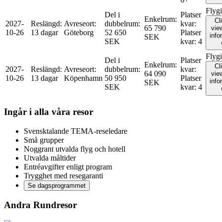
Flyg
Del i
Platser
Enkelrum
:
Cl
2027-
Reslängd
:
Avreseort
:
dubbelrum
:
kvar
:
65 790
view
10-26
13 dagar
Göteborg
52 650
Platser
info
SEK
SEK
kvar
:
4
Flyg
Del i
Platser
Enkelrum
:
Cl
2027-
Reslängd
:
Avreseort
:
dubbelrum
:
kvar
:
64 090
view
10-26
13 dagar
Köpenhamn
50 950
Platser
info
SEK
SEK
kvar
:
4
Ingår i alla våra resor
Svensktalande TEMA-reseledare
Små grupper
Noggrant utvalda flyg och hotell
Utvalda måltider
Entréavgifter enligt program
Trygghet med resegaranti
Se dagsprogrammet
Andra Rundresor