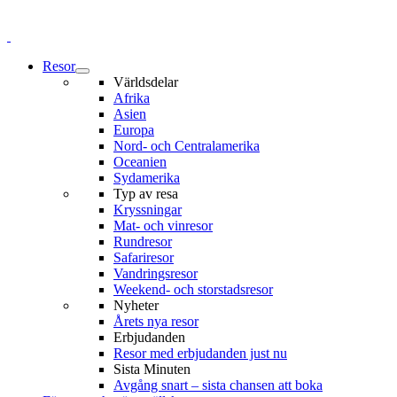
Resor
Världsdelar
Afrika
Asien
Europa
Nord- och Centralamerika
Oceanien
Sydamerika
Typ av resa
Kryssningar
Mat- och vinresor
Rundresor
Safariresor
Vandringsresor
Weekend- och storstadsresor
Nyheter
Årets nya resor
Erbjudanden
Resor med erbjudanden just nu
Sista Minuten
Avgång snart – sista chansen att boka