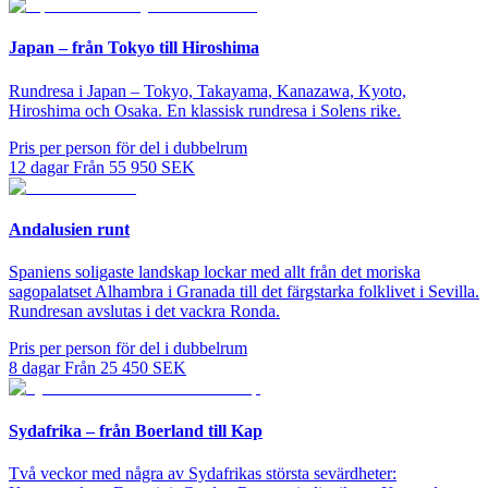
Japan – från Tokyo till Hiroshima
Rundresa i Japan – Tokyo, Takayama, Kanazawa, Kyoto,
Hiroshima och Osaka. En klassisk rundresa i Solens rike.
Pris per person för del i dubbelrum
12
dagar
Från
55 950
SEK
Andalusien runt
Spaniens soligaste landskap lockar med allt från det moriska
sagopalatset Alhambra i Granada till det färgstarka folklivet i Sevilla.
Rundresan avslutas i det vackra Ronda.
Pris per person för del i dubbelrum
8
dagar
Från
25 450
SEK
Sydafrika – från Boerland till Kap
Två veckor med några av Sydafrikas största sevärdheter: