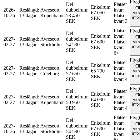
Flyg
Del i
Platser
Enkelrum
:
Cl
2026-
Reslängd
:
Avreseort
:
dubbelrum
:
kvar
:
67 050
view
10-26
13 dagar
Köpenhamn
53 450
Platser
info
SEK
SEK
kvar
:
3
Platser
Flyg
Del i
Enkelrum
:
kvar
:
Cl
2027-
Reslängd
:
Avreseort
:
dubbelrum
:
67 690
Platser
view
02-27
13 dagar
Stockholm
54 590
info
SEK
kvar
:
SEK
6+
Flyg
Del i
Platser
Enkelrum
:
Cl
2027-
Reslängd
:
Avreseort
:
dubbelrum
:
kvar
:
65 790
view
02-27
13 dagar
Göteborg
52 650
Platser
info
SEK
SEK
kvar
:
4
Flyg
Del i
Platser
Enkelrum
:
Cl
2027-
Reslängd
:
Avreseort
:
dubbelrum
:
kvar
:
64 090
view
02-27
13 dagar
Köpenhamn
50 950
Platser
info
SEK
SEK
kvar
:
4
Platser
Flyg
Del i
Enkelrum
:
kvar
:
Cl
2027-
Reslängd
:
Avreseort
:
dubbelrum
:
67 690
Platser
view
10-26
13 dagar
Stockholm
54 590
info
SEK
kvar
:
SEK
6+