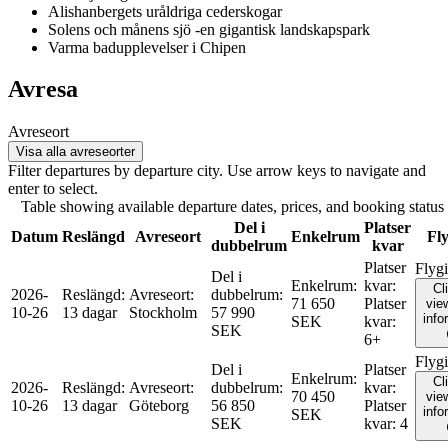
Alishanbergets uråldriga cederskogar
Solens och månens sjö -en gigantisk landskapspark
Varma badupplevelser i Chipen
Avresa
Avreseort
Visa alla avreseorter
Filter departures by departure city. Use arrow keys to navigate and
enter to select.
Table showing available departure dates, prices, and booking status f
Del i
Platser
Datum
Reslängd
Avreseort
Enkelrum
Fly
dubbelrum
kvar
Platser
Flyg
Del i
Enkelrum
:
kvar
:
Cl
2026-
Reslängd
:
Avreseort
:
dubbelrum
:
71 650
Platser
view
10-26
13 dagar
Stockholm
57 990
info
SEK
kvar
:
SEK
6+
Flyg
Del i
Platser
Enkelrum
:
Cl
2026-
Reslängd
:
Avreseort
:
dubbelrum
:
kvar
:
70 450
view
10-26
13 dagar
Göteborg
56 850
Platser
info
SEK
SEK
kvar
:
4