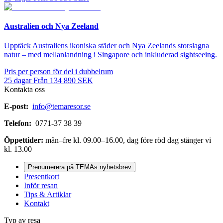
Australien och Nya Zeeland
Upptäck Australiens ikoniska städer och Nya Zeelands storslagna
natur – med mellanlandning i Singapore och inkluderad sightseeing.
Pris per person för del i dubbelrum
25
dagar
Från
134 890
SEK
Kontakta oss
E-post:
info@temaresor.se
Telefon:
0771-37 38 39
Öppettider:
mån–fre kl. 09.00–16.00, dag före röd dag stänger vi
kl. 13.00
Prenumerera på TEMAs nyhetsbrev
Presentkort
Inför resan
Tips & Artiklar
Kontakt
Typ av resa