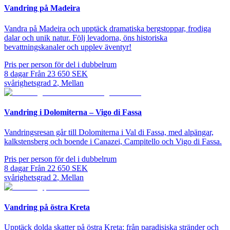
Vandring på Madeira
Vandra på Madeira och upptäck dramatiska bergstoppar, frodiga
dalar och unik natur. Följ levadorna, öns historiska
bevattningskanaler och upplev äventyr!
Pris per person för del i dubbelrum
8
dagar
Från
23 650
SEK
svårighetsgrad
2
,
Mellan
Vandring i Dolomiterna – Vigo di Fassa
Vandringsresan går till Dolomiterna i Val di Fassa, med alpängar,
kalkstensberg och boende i Canazei, Campitello och Vigo di Fassa.
Pris per person för del i dubbelrum
8
dagar
Från
22 650
SEK
svårighetsgrad
2
,
Mellan
Vandring på östra Kreta
Upptäck dolda skatter på östra Kreta: från paradisiska stränder och