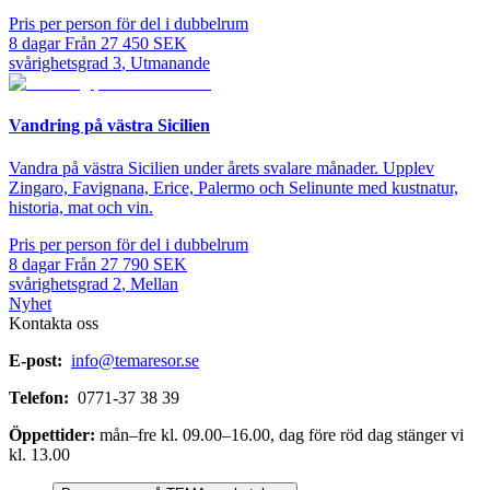
Pris per person för del i dubbelrum
8
dagar
Från
27 450
SEK
svårighetsgrad
3
,
Utmanande
Vandring på västra Sicilien
Vandra på västra Sicilien under årets svalare månader. Upplev
Zingaro, Favignana, Erice, Palermo och Selinunte med kustnatur,
historia, mat och vin.
Pris per person för del i dubbelrum
8
dagar
Från
27 790
SEK
svårighetsgrad
2
,
Mellan
Nyhet
Kontakta oss
E-post:
info@temaresor.se
Telefon:
0771-37 38 39
Öppettider:
mån–fre kl. 09.00–16.00, dag före röd dag stänger vi
kl. 13.00