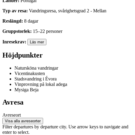
Länder
:
Portugal
Typ av resa
:
Vandringsresa
,
svårighetsgrad
2
-
Mellan
Reslängd
:
8
dagar
Gruppstorlek
:
15
–
22
personer
Inresekrav
:
Läs mer
Höjdpunkter
Natursköna vandringar
Vicentinakusten
Stadsvandring i Évora
Vinprovning på lokal adega
Mysiga Beja
Avresa
Avreseort
Visa alla avreseorter
Filter departures by departure city. Use arrow keys to navigate and
enter to select.