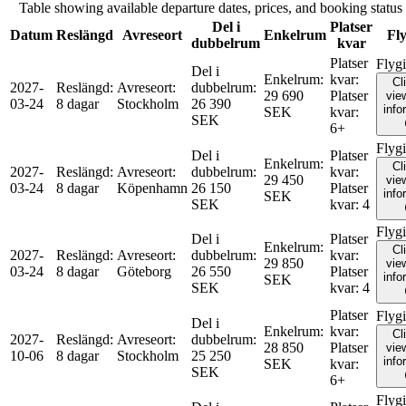
Table showing available departure dates, prices, and booking status f
Del i
Platser
Datum
Reslängd
Avreseort
Enkelrum
Fly
dubbelrum
kvar
Platser
Flyg
Del i
Enkelrum
:
kvar
:
Cl
2027-
Reslängd
:
Avreseort
:
dubbelrum
:
29 690
Platser
view
03-24
8 dagar
Stockholm
26 390
info
SEK
kvar
:
SEK
6+
Flyg
Del i
Platser
Enkelrum
:
Cl
2027-
Reslängd
:
Avreseort
:
dubbelrum
:
kvar
:
29 450
view
03-24
8 dagar
Köpenhamn
26 150
Platser
info
SEK
SEK
kvar
:
4
Flyg
Del i
Platser
Enkelrum
:
Cl
2027-
Reslängd
:
Avreseort
:
dubbelrum
:
kvar
:
29 850
view
03-24
8 dagar
Göteborg
26 550
Platser
info
SEK
SEK
kvar
:
4
Platser
Flyg
Del i
Enkelrum
:
kvar
:
Cl
2027-
Reslängd
:
Avreseort
:
dubbelrum
:
28 850
Platser
view
10-06
8 dagar
Stockholm
25 250
info
SEK
kvar
:
SEK
6+
Flyg