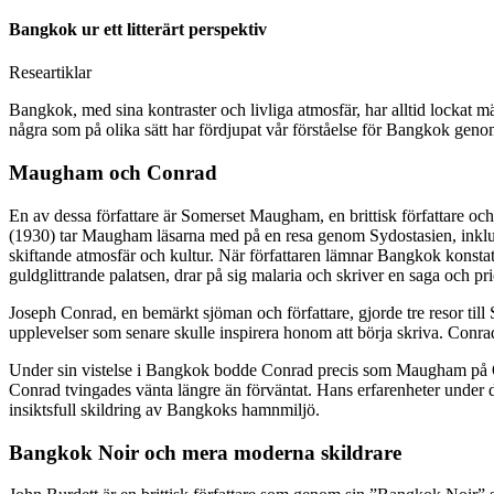
Bangkok ur ett litterärt perspektiv
Researtiklar
Bangkok, med sina kontraster och livliga atmosfär, har alltid lockat män
några som på olika sätt har fördjupat vår förståelse för Bangkok geno
Maugham och Conrad
En av dessa författare är Somerset Maugham, en brittisk författare oc
(1930) tar Maugham läsarna med på en resa genom Sydostasien, inklusiv
skiftande atmosfär och kultur. När författaren lämnar Bangkok konsta
guldglittrande palatsen, drar på sig malaria och skriver en saga och pri
Joseph Conrad, en bemärkt sjöman och författare, gjorde tre resor til
upplevelser som senare skulle inspirera honom att börja skriva. Conrads 
Under sin vistelse i Bangkok bodde Conrad precis som Maugham på Orie
Conrad tvingades vänta längre än förväntat. Hans erfarenheter under
insiktsfull skildring av Bangkoks hamnmiljö.
Bangkok Noir och mera moderna skildrare