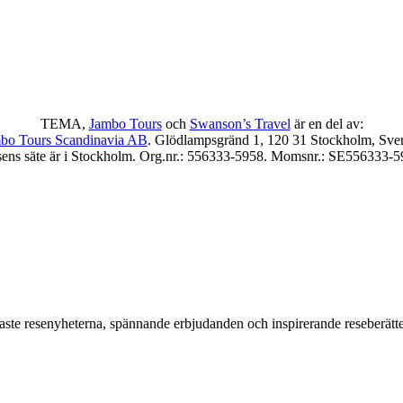
TEMA,
Jambo Tours
och
Swanson’s Travel
är en del av:
bo Tours Scandinavia AB
. Glödlampsgränd 1, 120 31 Stockholm, Sver
sens säte är i Stockholm. Org.nr.: 556333-5958. Momsnr.: SE556333-
aste resenyheterna, spännande erbjudanden och inspirerande reseberättel