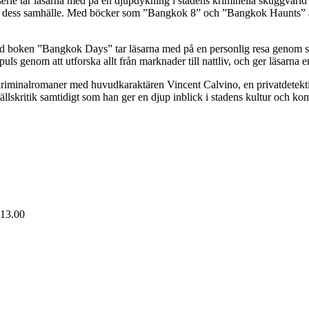
 serie tar läsarna med på en djupdykning i stadens kriminella skuggvä
h dess samhälle. Med böcker som ”Bangkok 8” och ”Bangkok Haunts” avsl
d boken ”Bangkok Days” tar läsarna med på en personlig resa genom st
ls genom att utforska allt från marknader till nattliv, och ger läsarna
e kriminalromaner med huvudkaraktären Vincent Calvino, en privatdetek
lskritik samtidigt som han ger en djup inblick i stadens kultur och ko
 13.00