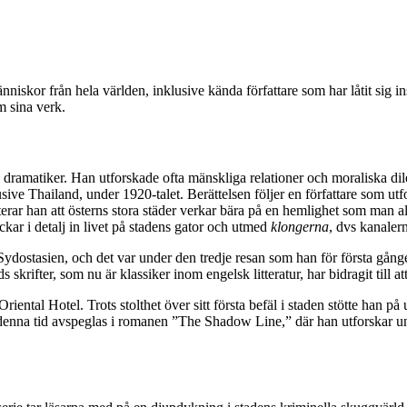
niskor från hela världen, inklusive kända författare som har låtit sig in
m sina verk.
h dramatiker. Han utforskade ofta mänskliga relationer och moraliska d
e Thailand, under 1920-talet. Berättelsen följer en författare som utfo
terar han att österns stora städer verkar bära på en hemlighet som man 
ckar i detalj in livet på stadens gator och utmed
klongerna
, dvs kanaler
l Sydostasien, och det var under den tredje resan som han för första gå
skrifter, som nu är klassiker inom engelsk litteratur, har bidragit till 
ntal Hotel. Trots stolthet över sitt första befäl i staden stötte han p
 denna tid avspeglas i romanen ”The Shadow Line,” där han utforskar u