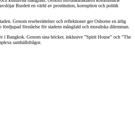
rld och kulturella mångfald. Genom huvudkaraktären kommissarie
öjar Burdett en värld av prostitution, korruption och politik
aden. Genom reseberättelser och reflektioner ger Osborne en ärlig
 en fördjupad förståelse för stadens mångfald och moraliska dilemman.
tiv i Bangkok. Genom sina böcker, inklusive ”Spirit House” och ”The
mplexa samhällsfrågor.