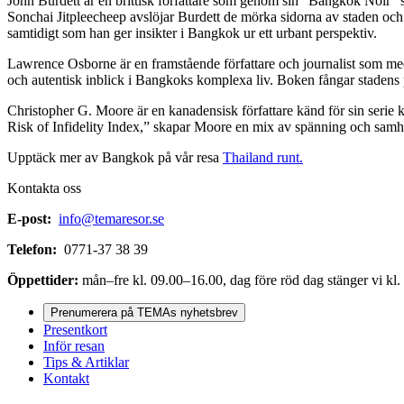
John Burdett är en brittisk författare som genom sin ”Bangkok Noir”
Sonchai Jitpleecheep avslöjar Burdett de mörka sidorna av staden oc
samtidigt som han ger insikter i Bangkok ur ett urbant perspektiv.
Lawrence Osborne är en framstående författare och journalist som me
och autentisk inblick i Bangkoks komplexa liv. Boken fångar stadens pu
Christopher G. Moore är en kanadensisk författare känd för sin seri
Risk of Infidelity Index,” skapar Moore en mix av spänning och samhäl
Upptäck mer av Bangkok på vår resa
Thailand runt.
Kontakta oss
E-post:
info@temaresor.se
Telefon:
0771-37 38 39
Öppettider:
mån–fre kl. 09.00–16.00, dag före röd dag stänger vi kl.
Prenumerera på TEMAs nyhetsbrev
Presentkort
Inför resan
Tips & Artiklar
Kontakt