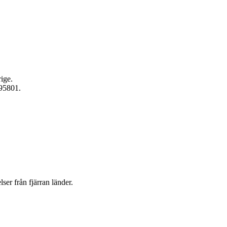
ige.
595801.
ser från fjärran länder.