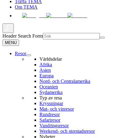
Träffa TEMA
Om TEMA
Header Search Form
MENU
Resor
Världsdelar
Afrika
Asien
Europa
Nord- och Centralamerika
Oceanien
Sydamerika
Typ av resa
Kryssningar
Mat- och vinresor
Rundresor
Safariresor
Vandringsresor
Weekend- och storstadsresor
Nyheter