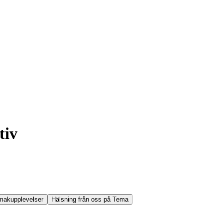
tiv
makupplevelser
Hälsning från oss på Tema