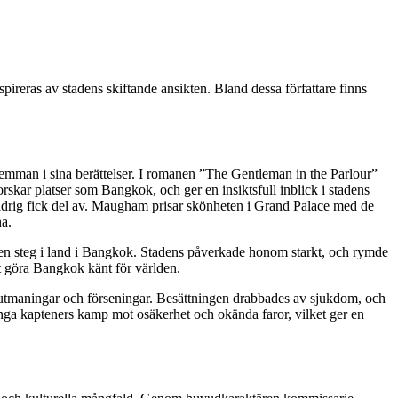
spireras av stadens skiftande ansikten. Bland dessa författare finns
ilemman i sina berättelser. I romanen ”The Gentleman in the Parlour”
rskar platser som Bangkok, och ger en insiktsfull inblick i stadens
aldrig fick del av. Maugham prisar skönheten i Grand Palace med de
na.
ngen steg i land i Bangkok. Stadens påverkade honom starkt, och rymde
att göra Bangkok känt för världen.
å utmaningar och förseningar. Besättningen drabbades av sjukdom, och
nga kapteners kamp mot osäkerhet och okända faror, vilket ger en