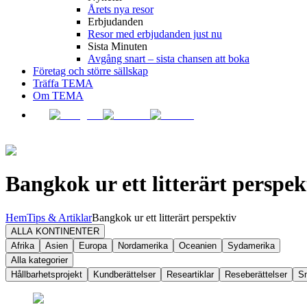
Årets nya resor
Erbjudanden
Resor med erbjudanden just nu
Sista Minuten
Avgång snart – sista chansen att boka
Företag och större sällskap
Träffa TEMA
Om TEMA
Bangkok ur ett litterärt perspek
Hem
Tips & Artiklar
Bangkok ur ett litterärt perspektiv
ALLA KONTINENTER
Afrika
Asien
Europa
Nordamerika
Oceanien
Sydamerika
Alla kategorier
Hållbarhetsprojekt
Kundberättelser
Researtiklar
Reseberättelser
S