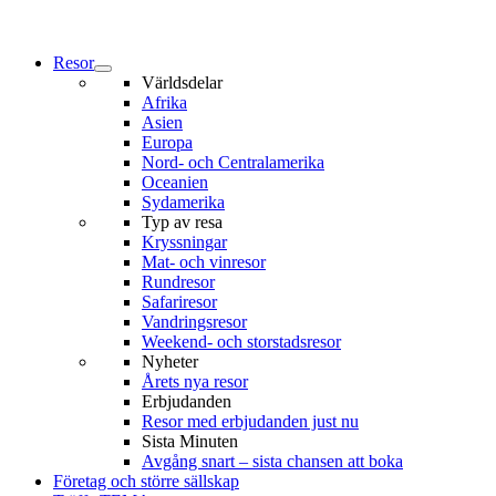
Resor
Världsdelar
Afrika
Asien
Europa
Nord- och Centralamerika
Oceanien
Sydamerika
Typ av resa
Kryssningar
Mat- och vinresor
Rundresor
Safariresor
Vandringsresor
Weekend- och storstadsresor
Nyheter
Årets nya resor
Erbjudanden
Resor med erbjudanden just nu
Sista Minuten
Avgång snart – sista chansen att boka
Företag och större sällskap