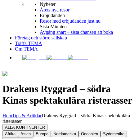
Nyheter
Årets nya resor
Erbjudanden
Resor med erbjudanden just nu
Sista Minuten
Avgång snart – sista chansen att boka
Företag och större sällskap
Träffa TEMA
Om TEMA
Drakens Ryggrad – södra
Kinas spektakulära risterasser
Hem
Tips & Artiklar
Drakens Ryggrad – södra Kinas spektakulära
risterasser
ALLA KONTINENTER
Afrika
Asien
Europa
Nordamerika
Oceanien
Sydamerika