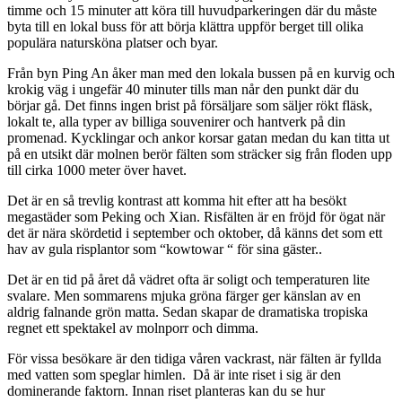
timme och 15 minuter att köra till huvudparkeringen där du måste
byta till en lokal buss för att börja klättra uppför berget till olika
populära natursköna platser och byar.
Från byn Ping An åker man med den lokala bussen på en kurvig och
krokig väg i ungefär 40 minuter tills man når den punkt där du
börjar gå. Det finns ingen brist på försäljare som säljer rökt fläsk,
lokalt te, alla typer av billiga souvenirer och hantverk på din
promenad. Kycklingar och ankor korsar gatan medan du kan titta ut
på en utsikt där molnen berör fälten som sträcker sig från floden upp
till cirka 1000 meter över havet.
Det är en så trevlig kontrast att komma hit efter att ha besökt
megastäder som Peking och Xian. Risfälten är en fröjd för ögat när
det är nära skördetid i september och oktober, då känns det som ett
hav av gula risplantor som “kowtowar “ för sina gäster..
Det är en tid på året då vädret ofta är soligt och temperaturen lite
svalare. Men sommarens mjuka gröna färger ger känslan av en
aldrig falnande grön matta. Sedan skapar de dramatiska tropiska
regnet ett spektakel av molnporr och dimma.
För vissa besökare är den tidiga våren vackrast, när fälten är fyllda
med vatten som speglar himlen. Då är inte riset i sig är den
dominerande faktorn. Innan riset planteras kan du se hur