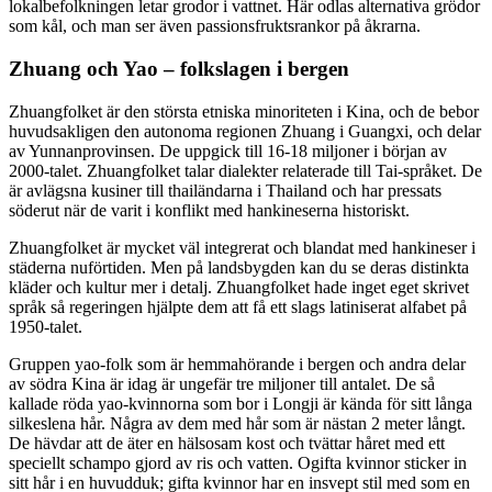
lokalbefolkningen letar grodor i vattnet. Här odlas alternativa grödor
som kål, och man ser även passionsfruktsrankor på åkrarna.
Zhuang och Yao – folkslagen i bergen
Zhuangfolket är den största etniska minoriteten i Kina, och de bebor
huvudsakligen den autonoma regionen Zhuang i Guangxi, och delar
av Yunnanprovinsen. De uppgick till 16-18 miljoner i början av
2000-talet. Zhuangfolket talar dialekter relaterade till Tai-språket. De
är avlägsna kusiner till thailändarna i Thailand och har pressats
söderut när de varit i konflikt med hankineserna historiskt.
Zhuangfolket är mycket väl integrerat och blandat med hankineser i
städerna nuförtiden. Men på landsbygden kan du se deras distinkta
kläder och kultur mer i detalj. Zhuangfolket hade inget eget skrivet
språk så regeringen hjälpte dem att få ett slags latiniserat alfabet på
1950-talet.
Gruppen yao-folk som är hemmahörande i bergen och andra delar
av södra Kina är idag är ungefär tre miljoner till antalet. De så
kallade röda yao-kvinnorna som bor i Longji är kända för sitt långa
silkeslena hår. Några av dem med hår som är nästan 2 meter långt.
De hävdar att de äter en hälsosam kost och tvättar håret med ett
speciellt schampo gjord av ris och vatten. Ogifta kvinnor sticker in
sitt hår i en huvudduk; gifta kvinnor har en insvept stil med som en