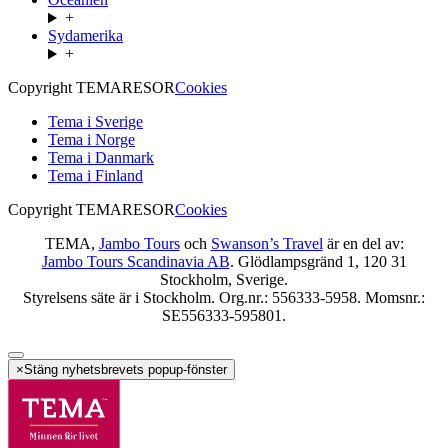
+
Sydamerika
+
Copyright TEMARESOR
Cookies
Tema i Sverige
Tema i Norge
Tema i Danmark
Tema i Finland
Copyright TEMARESOR
Cookies
TEMA,
Jambo Tours
och
Swanson’s Travel
är en del av:
Jambo Tours Scandinavia AB
. Glödlampsgränd 1, 120 31
Stockholm, Sverige.
Styrelsens säte är i Stockholm. Org.nr.: 556333-5958. Momsnr.:
SE556333-595801.
×
Stäng nyhetsbrevets popup-fönster