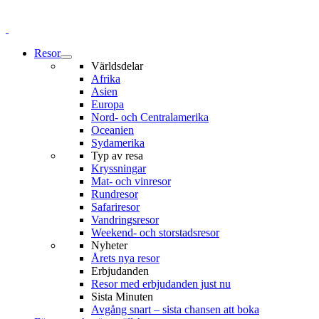
Resor
Världsdelar
Afrika
Asien
Europa
Nord- och Centralamerika
Oceanien
Sydamerika
Typ av resa
Kryssningar
Mat- och vinresor
Rundresor
Safariresor
Vandringsresor
Weekend- och storstadsresor
Nyheter
Årets nya resor
Erbjudanden
Resor med erbjudanden just nu
Sista Minuten
Avgång snart – sista chansen att boka