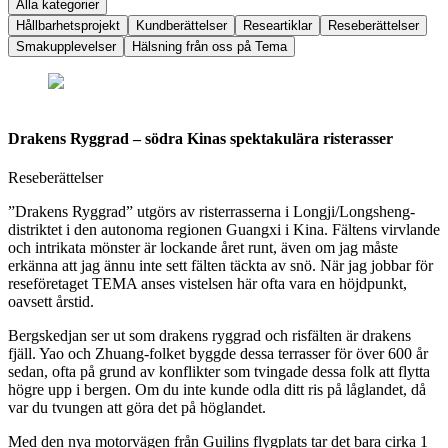
Alla kategorier
Hållbarhetsprojekt
Kundberättelser
Researtiklar
Reseberättelser
Smakupplevelser
Hälsning från oss på Tema
Drakens Ryggrad – södra Kinas spektakulära risterasser
Reseberättelser
”Drakens Ryggrad” utgörs av risterrasserna i Longji/Longsheng-
distriktet i den autonoma regionen Guangxi i Kina. Fältens virvlande
och intrikata mönster är lockande året runt, även om jag måste
erkänna att jag ännu inte sett fälten täckta av snö. När jag jobbar för
reseföretaget TEMA anses vistelsen här ofta vara en höjdpunkt,
oavsett årstid.
Bergskedjan ser ut som drakens ryggrad och risfälten är drakens
fjäll. Yao och Zhuang-folket byggde dessa terrasser för över 600 år
sedan, ofta på grund av konflikter som tvingade dessa folk att flytta
högre upp i bergen. Om du inte kunde odla ditt ris på låglandet, då
var du tvungen att göra det på höglandet.
Med den nya motorvägen från Guilins flygplats tar det bara cirka 1