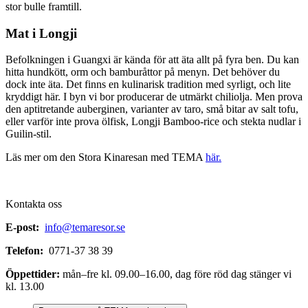
stor bulle framtill.
Mat i Longji
Befolkningen i Guangxi är kända för att äta allt på fyra ben. Du kan
hitta hundkött, orm och bamburåttor på menyn. Det behöver du
dock inte äta. Det finns en kulinarisk tradition med syrligt, och lite
kryddigt här. I byn vi bor producerar de utmärkt chiliolja. Men prova
den aptitretande auberginen, varianter av taro, små bitar av salt tofu,
eller varför inte prova ölfisk, Longji Bamboo-rice och stekta nudlar i
Guilin-stil.
Läs mer om den Stora Kinaresan med TEMA
här.
Kontakta oss
E-post:
info@temaresor.se
Telefon:
0771-37 38 39
Öppettider:
mån–fre kl. 09.00–16.00, dag före röd dag stänger vi
kl. 13.00