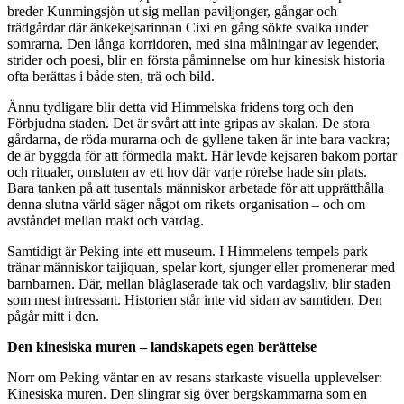
breder Kunmingsjön ut sig mellan paviljonger, gångar och
trädgårdar där änkekejsarinnan Cixi en gång sökte svalka under
somrarna. Den långa korridoren, med sina målningar av legender,
strider och poesi, blir en första påminnelse om hur kinesisk historia
ofta berättas i både sten, trä och bild.
Ännu tydligare blir detta vid Himmelska fridens torg och den
Förbjudna staden. Det är svårt att inte gripas av skalan. De stora
gårdarna, de röda murarna och de gyllene taken är inte bara vackra;
de är byggda för att förmedla makt. Här levde kejsaren bakom portar
och ritualer, omsluten av ett hov där varje rörelse hade sin plats.
Bara tanken på att tusentals människor arbetade för att upprätthålla
denna slutna värld säger något om rikets organisation – och om
avståndet mellan makt och vardag.
Samtidigt är Peking inte ett museum. I Himmelens tempels park
tränar människor taijiquan, spelar kort, sjunger eller promenerar med
barnbarnen. Där, mellan blåglaserade tak och vardagsliv, blir staden
som mest intressant. Historien står inte vid sidan av samtiden. Den
pågår mitt i den.
Den kinesiska muren – landskapets egen berättelse
Norr om Peking väntar en av resans starkaste visuella upplevelser:
Kinesiska muren. Den slingrar sig över bergskammarna som en