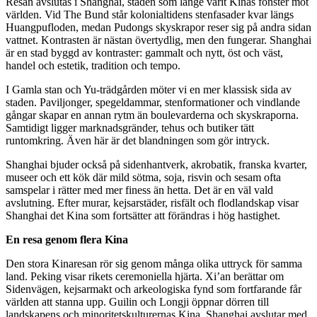
Resan avslutas i Shanghai, staden som länge varit Kinas fönster mot
världen. Vid The Bund står kolonialtidens stenfasader kvar längs
Huangpufloden, medan Pudongs skyskrapor reser sig på andra sidan
vattnet. Kontrasten är nästan övertydlig, men den fungerar. Shanghai
är en stad byggd av kontraster: gammalt och nytt, öst och väst,
handel och estetik, tradition och tempo.
I Gamla stan och Yu-trädgården möter vi en mer klassisk sida av
staden. Paviljonger, spegeldammar, stenformationer och vindlande
gångar skapar en annan rytm än boulevarderna och skyskraporna.
Samtidigt ligger marknadsgränder, tehus och butiker tätt
runtomkring. Även här är det blandningen som gör intryck.
Shanghai bjuder också på sidenhantverk, akrobatik, franska kvarter,
museer och ett kök där mild sötma, soja, risvin och sesam ofta
samspelar i rätter med mer finess än hetta. Det är en väl vald
avslutning. Efter murar, kejsarstäder, risfält och flodlandskap visar
Shanghai det Kina som fortsätter att förändras i hög hastighet.
En resa genom flera Kina
Den stora Kinaresan rör sig genom många olika uttryck för samma
land. Peking visar rikets ceremoniella hjärta. Xi’an berättar om
Sidenvägen, kejsarmakt och arkeologiska fynd som fortfarande får
världen att stanna upp. Guilin och Longji öppnar dörren till
landskapens och minoritetskulturernas Kina. Shanghai avslutar med