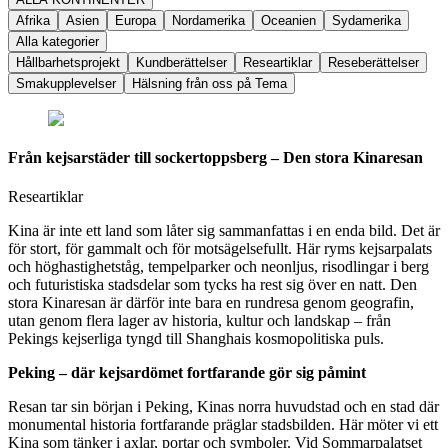
Afrika
Asien
Europa
Nordamerika
Oceanien
Sydamerika
Alla kategorier
Hållbarhetsprojekt
Kundberättelser
Researtiklar
Reseberättelser
Smakupplevelser
Hälsning från oss på Tema
Från kejsarstäder till sockertoppsberg – Den stora Kinaresan
Researtiklar
Kina är inte ett land som låter sig sammanfattas i en enda bild. Det är
för stort, för gammalt och för motsägelsefullt. Här ryms kejsarpalats
och höghastighetståg, tempelparker och neonljus, risodlingar i berg
och futuristiska stadsdelar som tycks ha rest sig över en natt. Den
stora Kinaresan är därför inte bara en rundresa genom geografin,
utan genom flera lager av historia, kultur och landskap – från
Pekings kejserliga tyngd till Shanghais kosmopolitiska puls.
Peking – där kejsardömet fortfarande gör sig påmint
Resan tar sin början i Peking, Kinas norra huvudstad och en stad där
monumental historia fortfarande präglar stadsbilden. Här möter vi ett
Kina som tänker i axlar, portar och symboler. Vid Sommarpalatset