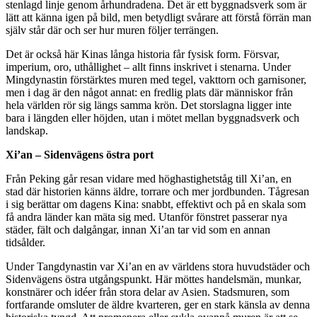
stenlagd linje genom århundradena. Det är ett byggnadsverk som är
lätt att känna igen på bild, men betydligt svårare att förstå förrän man
själv står där och ser hur muren följer terrängen.
Det är också här Kinas långa historia får fysisk form. Försvar,
imperium, oro, uthållighet – allt finns inskrivet i stenarna. Under
Mingdynastin förstärktes muren med tegel, vakttorn och garnisoner,
men i dag är den något annat: en fredlig plats där människor från
hela världen rör sig längs samma krön. Det storslagna ligger inte
bara i längden eller höjden, utan i mötet mellan byggnadsverk och
landskap.
Xi’an – Sidenvägens östra port
Från Peking går resan vidare med höghastighetståg till Xi’an, en
stad där historien känns äldre, torrare och mer jordbunden. Tågresan
i sig berättar om dagens Kina: snabbt, effektivt och på en skala som
få andra länder kan mäta sig med. Utanför fönstret passerar nya
städer, fält och dalgångar, innan Xi’an tar vid som en annan
tidsålder.
Under Tangdynastin var Xi’an en av världens stora huvudstäder och
Sidenvägens östra utgångspunkt. Här möttes handelsmän, munkar,
konstnärer och idéer från stora delar av Asien. Stadsmuren, som
fortfarande omsluter de äldre kvarteren, ger en stark känsla av denna