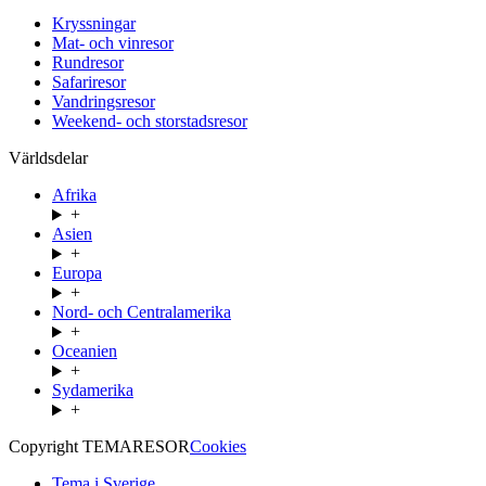
Kryssningar
Mat- och vinresor
Rundresor
Safariresor
Vandringsresor
Weekend- och storstadsresor
Världsdelar
Afrika
+
Asien
+
Europa
+
Nord- och Centralamerika
+
Oceanien
+
Sydamerika
+
Copyright TEMARESOR
Cookies
Tema i Sverige