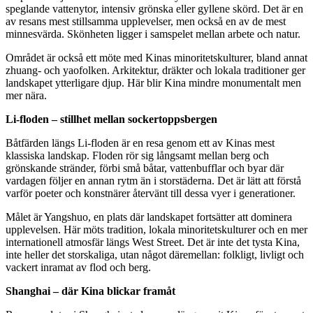
speglande vattenytor, intensiv grönska eller gyllene skörd. Det är en
av resans mest stillsamma upplevelser, men också en av de mest
minnesvärda. Skönheten ligger i samspelet mellan arbete och natur.
Området är också ett möte med Kinas minoritetskulturer, bland annat
zhuang- och yaofolken. Arkitektur, dräkter och lokala traditioner ger
landskapet ytterligare djup. Här blir Kina mindre monumentalt men
mer nära.
Li-floden – stillhet mellan sockertoppsbergen
Båtfärden längs Li-floden är en resa genom ett av Kinas mest
klassiska landskap. Floden rör sig långsamt mellan berg och
grönskande stränder, förbi små båtar, vattenbufflar och byar där
vardagen följer en annan rytm än i storstäderna. Det är lätt att förstå
varför poeter och konstnärer återvänt till dessa vyer i generationer.
Målet är Yangshuo, en plats där landskapet fortsätter att dominera
upplevelsen. Här möts tradition, lokala minoritetskulturer och en mer
internationell atmosfär längs West Street. Det är inte det tysta Kina,
inte heller det storskaliga, utan något däremellan: folkligt, livligt och
vackert inramat av flod och berg.
Shanghai – där Kina blickar framåt