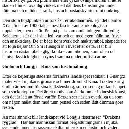
historiska tyngd. Att promenera eller cykla ovanpå muren är att se
staden från en ovanlig vinkel: med dåtidens befästningar under
fötterna och nutidens trafik, ljus och bostadskvarter runt omkring.
Den stora höjdpunkten är förstås Terrakottaarmén. Fyndet utanför
Xi’an är ett av 1900-talets mest fascinerande arkeologiska
upptäckter, men det är först på plats som omfattningen blir tydlig.
Soldaterna står där i sina led, var och en med egen hållning, frisyr
och ansiktsdrag. De är både konstverk och maktsymbol, skapade för
att följa kejsar Qin Shi Huangdi in i livet efter detta. Här blir
historien nästan obehagligt konkret: ambitionen, kontrollen och
hantverksskickligheten ryms i samma underjordiska armé.
Guilin och Longji – Kina som tuschmålning
Efter de kejserliga städerna förändras landskapet radikalt. I Guangxi
möter vi ett mjukare, grönare och mer drömlikt Kina. Trakten kring
Guilin är berömd för sina kalkstensberg, som reser sig ur landskapet
som sockertoppar. Det är ett motiv som återkommer i kinesisk konst,
och det är lätt att förstå varför. Bergen ser nästan overkliga ut, som
om någon målat dem med tunn pensel och sedan låtit dimman göra
resten.
Än mer sinnrikt blir landskapet vid Longjis risterrasser, “Drakens
ryggrad”. Här har människan format bergssluttningarna i mjuka,
svepande linjer. Terrasserna skiftar uttryck med årstid och väder: