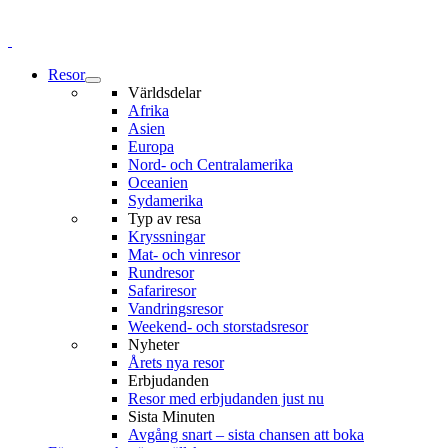
Resor
Världsdelar
Afrika
Asien
Europa
Nord- och Centralamerika
Oceanien
Sydamerika
Typ av resa
Kryssningar
Mat- och vinresor
Rundresor
Safariresor
Vandringsresor
Weekend- och storstadsresor
Nyheter
Årets nya resor
Erbjudanden
Resor med erbjudanden just nu
Sista Minuten
Avgång snart – sista chansen att boka