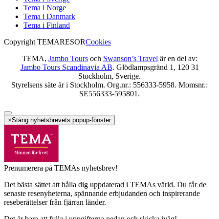
Tema i Norge
Tema i Danmark
Tema i Finland
Copyright TEMARESOR
Cookies
TEMA,
Jambo Tours
och
Swanson’s Travel
är en del av:
Jambo Tours Scandinavia AB
. Glödlampsgränd 1, 120 31
Stockholm, Sverige.
Styrelsens säte är i Stockholm. Org.nr.: 556333-5958. Momsnr.:
SE556333-595801.
×
Stäng nyhetsbrevets popup-fönster
Prenumerera på TEMAs nyhetsbrev!
Det bästa sättet att hålla dig uppdaterad i TEMAs värld. Du får de
senaste resenyheterna, spännande erbjudanden och inspirerande
reseberättelser från fjärran länder.
Det är bara att fylla i uppgifterna nedan och skicka iväg!