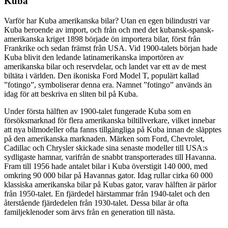
Kuba
Varför har Kuba amerikanska bilar? Utan en egen bilindustri var
Kuba beroende av import, och från och med det kubansk-spansk-
amerikanska kriget 1898 började ön importera bilar, först från
Frankrike och sedan främst från USA. Vid 1900-talets början hade
Kuba blivit den ledande latinamerikanska importören av
amerikanska bilar och reservdelar, och landet var ett av de mest
biltäta i världen. Den ikoniska Ford Model T, populärt kallad
”fotingo”, symboliserar denna era. Namnet ”fotingo” används än
idag för att beskriva en sliten bil på Kuba.
Under första hälften av 1900-talet fungerade Kuba som en
försöksmarknad för flera amerikanska biltillverkare, vilket innebar
att nya bilmodeller ofta fanns tillgängliga på Kuba innan de släpptes
på den amerikanska marknaden. Märken som Ford, Chevrolet,
Cadillac och Chrysler skickade sina senaste modeller till USA:s
sydligaste hamnar, varifrån de snabbt transporterades till Havanna.
Fram till 1956 hade antalet bilar i Kuba överstigit 140 000, med
omkring 90 000 bilar på Havannas gator. Idag rullar cirka 60 000
klassiska amerikanska bilar på Kubas gator, varav hälften är pärlor
från 1950-talet. En fjärdedel härstammar från 1940-talet och den
återstående fjärdedelen från 1930-talet. Dessa bilar är ofta
familjeklenoder som ärvs från en generation till nästa.