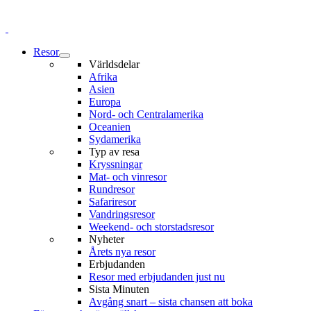
Resor
Världsdelar
Afrika
Asien
Europa
Nord- och Centralamerika
Oceanien
Sydamerika
Typ av resa
Kryssningar
Mat- och vinresor
Rundresor
Safariresor
Vandringsresor
Weekend- och storstadsresor
Nyheter
Årets nya resor
Erbjudanden
Resor med erbjudanden just nu
Sista Minuten
Avgång snart – sista chansen att boka