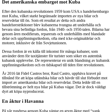
Det amerikanska embargot mot Kuba
Efter den kubanska revolutionen 1959 kom USA:s handelsembargo
mot Kuba, vilket starkt begränsade importen av nya bilar och
reservdelar till ön. Som ett resultat av detta och andra
handelsrestriktioner blev kubanerna tvungna att underhålla och
bevara sina befintliga fordon, från 1940- och 1950-talen. Bilarna har
genom åren modifierats, reparerats och underhållits med blandade
delar och uppfinningsrikedom, ofta med icke-originaldelar och
motorer, inklusive de från Sovjetunionen.
Dessa fordon är en källa till inkomst för många kubaner, som
använder dem för taxitjänster för turister som söker en autentisk
kubansk upplevelse. De representerar en unik blandning av kubansk
uppfinningsrikedom och en tidskapsel till tiden före revolutionen.
År 2016 lät Fidel Castros bror, Raul Castro, upphäva kravet på
tillstånd för att köpa utländska bilar och hävde till slut förbudet mot
import av amerikanska bilar och reservdelar. Detta ledde till en
tillströmning av helt nya bilar på Kubas vägar. Det är dock väldigt
dyrt att köpa nyproducerat.
En åktur i Havanna
På vår rundresa genom Kuba väntar en grym åktur med “yank