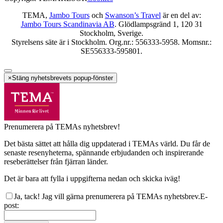
TEMA,
Jambo Tours
och
Swanson’s Travel
är en del av:
Jambo Tours Scandinavia AB
. Glödlampsgränd 1, 120 31
Stockholm, Sverige.
Styrelsens säte är i Stockholm. Org.nr.: 556333-5958. Momsnr.:
SE556333-595801.
×
Stäng nyhetsbrevets popup-fönster
Prenumerera på TEMAs nyhetsbrev!
Det bästa sättet att hålla dig uppdaterad i TEMAs värld. Du får de
senaste resenyheterna, spännande erbjudanden och inspirerande
reseberättelser från fjärran länder.
Det är bara att fylla i uppgifterna nedan och skicka iväg!
Ja, tack! Jag vill gärna prenumerera på TEMAs nyhetsbrev.
E-
post
: