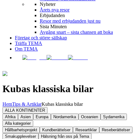
Nyheter
Årets nya resor
Erbjudanden
Resor med erbjudanden just nu
Sista Minuten
Avgång snart – sista chansen att boka
Företag och större sällskap
Träffa TEMA
Om TEMA
Kubas klassiska bilar
Hem
Tips & Artiklar
Kubas klassiska bilar
ALLA KONTINENTER
Afrika
Asien
Europa
Nordamerika
Oceanien
Sydamerika
Alla kategorier
Hållbarhetsprojekt
Kundberättelser
Researtiklar
Reseberättelser
Smakupplevelser
Hälsning från oss på Tema