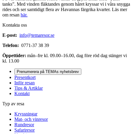
tanks”. Med vinden fläktandes genom håret kryssar vi i våra snygga
rides och ser samtidigt flera av Havannas färgrika kvarter. Läs mer
om resan
här.
Kontakta oss
E-post:
info@temaresor.se
Telefon:
0771-37 38 39
Öppettider:
mån–fre kl. 09.00–16.00, dag före röd dag stänger vi
kl. 13.00
Prenumerera på TEMAs nyhetsbrev
Presentkort
Inför resan
Tips & Artiklar
Kontakt
Typ av resa
Kryssningar
Mat- och vinresor
Rundresor
Safariresor