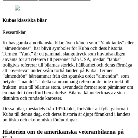
Kubas klassiska bilar
Researtiklar
Kubas gamla amerikanska bilar, även kända som ”Yank tanks” eller
”almendrones”, har blivit symboler för Kuba och dess historia.
Termen ”Yank” är ett gammalt slanguttryck som huvudsakligen
använts för att referera till personer från USA, medan ”tanks”
troligtvis refererar till bilarnas storlek, hållbarhet och deras förmåga
att ”överleva” under svåra förhållanden på Kuba. Termen
”almendrón” härstammar från det spanska ordet ”almendra”, som
betyder ”mandel”. I detta sammanhang refererar det inte direkt till
frukten, utan till bilarnas stora, avrundade former som påminner om
en mandel i överförd bemärkelse. Bilarna kännetecknas av sina
distinkta och rundade karosser.
Dessa bilar, mestadels från 1950-talet, fortsätter att fylla gatorna i
Kuba till denna dag, och deras historia är djupt förankrad i landets
politiska och ekonomiska förändringar.
Historien om de amerikanska veteranbilarna på