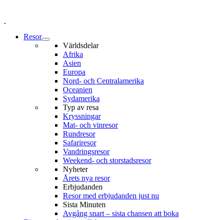
Resor
Världsdelar
Afrika
Asien
Europa
Nord- och Centralamerika
Oceanien
Sydamerika
Typ av resa
Kryssningar
Mat- och vinresor
Rundresor
Safariresor
Vandringsresor
Weekend- och storstadsresor
Nyheter
Årets nya resor
Erbjudanden
Resor med erbjudanden just nu
Sista Minuten
Avgång snart – sista chansen att boka