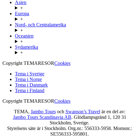
Asien
+
Europa
+
Nord- och Centralamerika
+
Oceanien
+
Sydamerika
+
Copyright TEMARESOR
Cookies
Tema i Sverige
Tema i Norge
Tema i Danmark
Tema i Finland
Copyright TEMARESOR
Cookies
TEMA,
Jambo Tours
och
Swanson’s Travel
är en del av:
Jambo Tours Scandinavia AB
. Glödlampsgränd 1, 120 31
Stockholm, Sverige.
Styrelsens säte är i Stockholm. Org.nr.: 556333-5958. Momsnr.:
SE556333-595801.