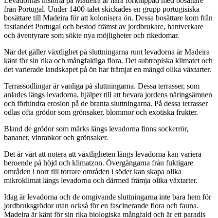
Levadornas historia på Madeira är nära förknippad med bosättare
från Portugal. Under 1400-talet skickades en grupp portugisiska
bosättare till Madeira för att kolonisera ön. Dessa bosättare kom från
fastlandet Portugal och bestod främst av jordbrukare, hantverkare
och äventyrare som sökte nya möjligheter och rikedomar.
När det gäller växtlighet på sluttningarna runt levadorna är Madeira
känt för sin rika och mångfaldiga flora. Det subtropiska klimatet och
det varierade landskapet på ön har främjat en mängd olika växtarter.
Terrassodlingar är vanliga på sluttningarna. Dessa terrasser, som
anlades längs levadorna, hjälper till att bevara jordens näringsämnen
och förhindra erosion på de branta sluttningarna. På dessa terrasser
odlas ofta grödor som grönsaker, blommor och exotiska frukter.
Bland de grödor som märks längs levadorna finns sockerrör,
bananer, vinrankor och grönsaker.
Det är värt att notera att växtligheten längs levadorna kan variera
beroende på höjd och klimatzon. Övergångarna från fuktigare
områden i norr till torrare områden i söder kan skapa olika
mikroklimat längs levadorna och därmed främja olika växtarter.
Idag är levadorna och de omgivande sluttningarna inte bara hem för
jordbruksgrödor utan också för en fascinerande flora och fauna.
Madeira är känt för sin rika biologiska mångfald och är ett paradis