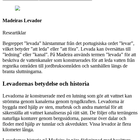
Madeiras Levador
Researtiklar
Begreppet ”levada” härstammar från det portugisiska ordet ”levar”,
vilket betyder ”att leda” eller ”att föra”. Levada kan översättas till
”ledning” eller ”kanal”. På Madeira används termen ”levada” för att
beskriva de vattenkanaler som konstruerades för att leda vatten från
regnrika områden till jordbruksområden och samhällen längs de
branta sluttningarna.
Levadornas betydelse och historia
Levadorna är konstruerade med en lutning som gör att vattnet kan
strömma genom kanalerna genom tyngdkraften. Levadorna är
byggda med hjälp av sten, murbruk och andra material för att
säkerställa att vattnet kanaliseras på rätt sätt. De följer ofta terrängens
naturliga konturer genom bergssidorna, passerar över dalar och
floder med hjälp av tunnlar och akvedukter. Vissa levador är flera
kilometer långa.