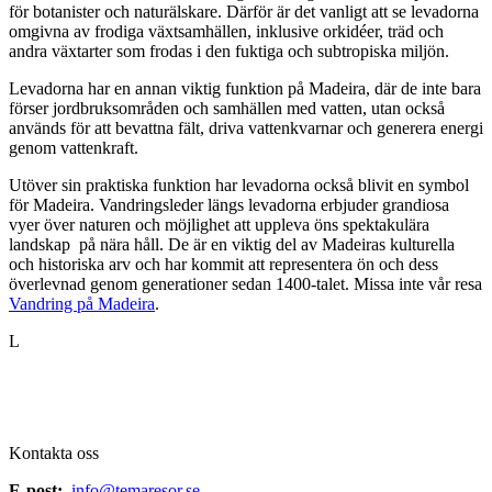
för botanister och naturälskare. Därför är det vanligt att se levadorna
omgivna av frodiga växtsamhällen, inklusive orkidéer, träd och
andra växtarter som frodas i den fuktiga och subtropiska miljön.
Levadorna har en annan viktig funktion på Madeira, där de inte bara
förser jordbruksområden och samhällen med vatten, utan också
används för att bevattna fält, driva vattenkvarnar och generera energi
genom vattenkraft.
Utöver sin praktiska funktion har levadorna också blivit en symbol
för Madeira. Vandringsleder längs levadorna erbjuder grandiosa
vyer över naturen och möjlighet att uppleva öns spektakulära
landskap på nära håll. De är en viktig del av Madeiras kulturella
och historiska arv och har kommit att representera ön och dess
överlevnad genom generationer sedan 1400-talet. Missa inte vår resa
Vandring på Madeira
.
L
Kontakta oss
E-post:
info@temaresor.se