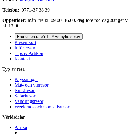
Telefon:
0771-37 38 39
Öppettider:
mån–fre kl. 09.00–16.00, dag före röd dag stänger vi
kl. 13.00
Prenumerera på TEMAs nyhetsbrev
Presentkort
Inför resan
Tips & Artiklar
Kontakt
Typ av resa
Kryssningar
Mat- och vinresor
Rundresor
Safariresor
Vandringsresor
Weekend- och storstadsresor
Världsdelar
Afrika
+