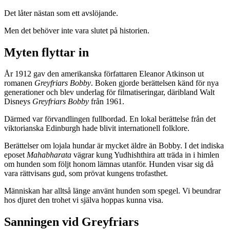
Det låter nästan som ett avslöjande.
Men det behöver inte vara slutet på historien.
Myten flyttar in
År 1912 gav den amerikanska författaren Eleanor Atkinson ut
romanen
Greyfriars Bobby
. Boken gjorde berättelsen känd för nya
generationer och blev underlag för filmatiseringar, däribland Walt
Disneys
Greyfriars Bobby
från 1961.
Därmed var förvandlingen fullbordad. En lokal berättelse från det
viktorianska Edinburgh hade blivit internationell folklore.
Berättelser om lojala hundar är mycket äldre än Bobby. I det indiska
eposet
Mahabharata
vägrar kung Yudhishthira att träda in i himlen
om hunden som följt honom lämnas utanför. Hunden visar sig då
vara rättvisans gud, som prövat kungens trofasthet.
Människan har alltså länge använt hunden som spegel. Vi beundrar
hos djuret den trohet vi själva hoppas kunna visa.
Sanningen vid Greyfriars