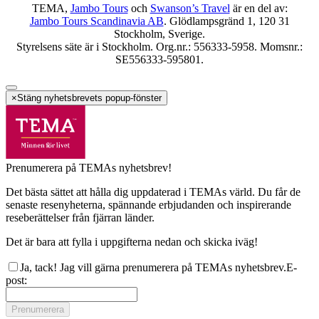
TEMA,
Jambo Tours
och
Swanson’s Travel
är en del av:
Jambo Tours Scandinavia AB
. Glödlampsgränd 1, 120 31
Stockholm, Sverige.
Styrelsens säte är i Stockholm. Org.nr.: 556333-5958. Momsnr.:
SE556333-595801.
×
Stäng nyhetsbrevets popup-fönster
Prenumerera på TEMAs nyhetsbrev!
Det bästa sättet att hålla dig uppdaterad i TEMAs värld. Du får de
senaste resenyheterna, spännande erbjudanden och inspirerande
reseberättelser från fjärran länder.
Det är bara att fylla i uppgifterna nedan och skicka iväg!
Ja, tack! Jag vill gärna prenumerera på TEMAs nyhetsbrev.
E-
post
:
Prenumerera