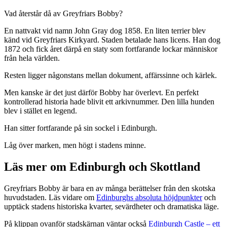
Vad återstår då av Greyfriars Bobby?
En nattvakt vid namn John Gray dog 1858. En liten terrier blev
känd vid Greyfriars Kirkyard. Staden betalade hans licens. Han dog
1872 och fick året därpå en staty som fortfarande lockar människor
från hela världen.
Resten ligger någonstans mellan dokument, affärssinne och kärlek.
Men kanske är det just därför Bobby har överlevt. En perfekt
kontrollerad historia hade blivit ett arkivnummer. Den lilla hunden
blev i stället en legend.
Han sitter fortfarande på sin sockel i Edinburgh.
Låg över marken, men högt i stadens minne.
Läs mer om Edinburgh och Skottland
Greyfriars Bobby är bara en av många berättelser från den skotska
huvudstaden. Läs vidare om
Edinburghs absoluta höjdpunkter
och
upptäck stadens historiska kvarter, sevärdheter och dramatiska läge.
På klippan ovanför stadskärnan väntar också
Edinburgh Castle – ett