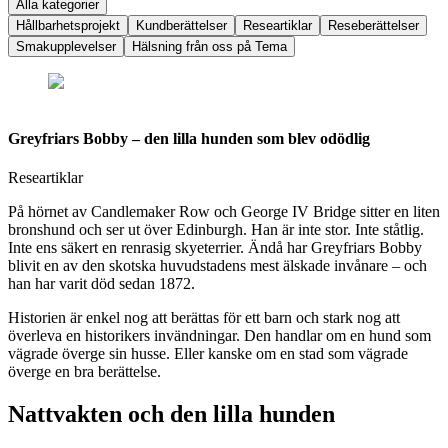
Alla kategorier
Hållbarhetsprojekt
Kundberättelser
Researtiklar
Reseberättelser
Smakupplevelser
Hälsning från oss på Tema
Greyfriars Bobby – den lilla hunden som blev odödlig
Researtiklar
På hörnet av Candlemaker Row och George IV Bridge sitter en liten
bronshund och ser ut över Edinburgh. Han är inte stor. Inte ståtlig.
Inte ens säkert en renrasig skyeterrier. Ändå har Greyfriars Bobby
blivit en av den skotska huvudstadens mest älskade invånare – och
han har varit död sedan 1872.
Historien är enkel nog att berättas för ett barn och stark nog att
överleva en historikers invändningar. Den handlar om en hund som
vägrade överge sin husse. Eller kanske om en stad som vägrade
överge en bra berättelse.
Nattvakten och den lilla hunden