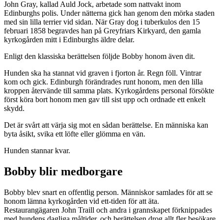
John Gray, kallad Auld Jock, arbetade som nattvakt inom
Edinburghs polis. Under nätterna gick han genom den mörka staden
med sin lilla terrier vid sidan. När Gray dog i tuberkulos den 15
februari 1858 begravdes han på Greyfriars Kirkyard, den gamla
kyrkogården mitt i Edinburghs äldre delar.
Enligt den klassiska berättelsen följde Bobby honom även dit.
Hunden ska ha stannat vid graven i fjorton år. Regn föll. Vintrar
kom och gick. Edinburgh förändrades runt honom, men den lilla
kroppen återvände till samma plats. Kyrkogårdens personal försökte
först köra bort honom men gav till sist upp och ordnade ett enkelt
skydd.
Det är svårt att värja sig mot en sådan berättelse. En människa kan
byta åsikt, svika ett löfte eller glömma en vän.
Hunden stannar kvar.
Bobby blir medborgare
Bobby blev snart en offentlig person. Människor samlades för att se
honom lämna kyrkogården vid ett-tiden för att äta.
Restaurangägaren John Traill och andra i grannskapet förknippades
med hundens dagliga måltider, och berättelsen drog allt fler besökare