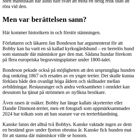
Men människan har alltid haft svårt att möta en helig relik utan att
röra vid den.
Men var berättelsen sann?
Här kommer historikern in och förstör stämningen.
Författaren och läkaren Jan Bondeson har argumenterat för att
Bobby kan ha varit en så kallad kyrkogårdshund – en herrelös hund
som stannade där människor gav den mat. Sådana hundar förekom
på flera europeiska begravningsplatser under 1800-talet.
Bondeson pekade också på möjligheten att den ursprungliga hunden
dog omkring 1867 och ersattes av en yngre terrier. Det skulle kunna
förklara både den ovanligt höga åldern och skillnader mellan
avbildningar. Restauranger och andra verksamheter i området kan
dessutom ha tjänat på strömmen av nyfikna besökare.
Även rasen är osäker. Bobby har länge kallats skyeterrier eller
Dandie Dinmont-terrier, men ett fotografi som uppmärksammades
2024 har tolkats som att han snarare var en terrierblandning.
Kanske fanns det alltså två Bobbys. Kanske vaktade ingen av dem
en bestämd grav under fjorton obrutna år. Kanske fick hunden mat
för att stanna där människor ville se honom.