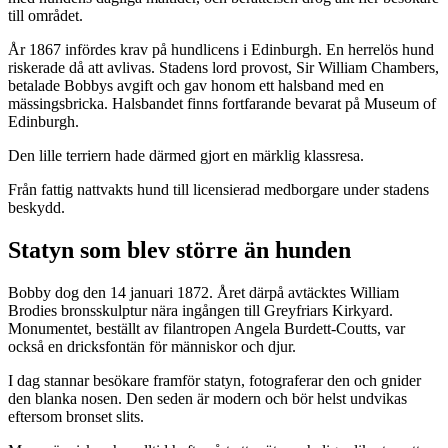
till området.
År 1867 infördes krav på hundlicens i Edinburgh. En herrelös hund
riskerade då att avlivas. Stadens lord provost, Sir William Chambers,
betalade Bobbys avgift och gav honom ett halsband med en
mässingsbricka. Halsbandet finns fortfarande bevarat på Museum of
Edinburgh.
Den lille terriern hade därmed gjort en märklig klassresa.
Från fattig nattvakts hund till licensierad medborgare under stadens
beskydd.
Statyn som blev större än hunden
Bobby dog den 14 januari 1872. Året därpå avtäcktes William
Brodies bronsskulptur nära ingången till Greyfriars Kirkyard.
Monumentet, beställt av filantropen Angela Burdett-Coutts, var
också en dricksfontän för människor och djur.
I dag stannar besökare framför statyn, fotograferar den och gnider
den blanka nosen. Den seden är modern och bör helst undvikas
eftersom bronset slits.