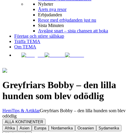
Nyheter
Årets nya resor
Erbjudanden
Resor med erbjudanden just nu
Sista Minuten
Avgång snart – sista chansen att boka
Företag och större sällskap
Träffa TEMA
Om TEMA
Greyfriars Bobby – den lilla
hunden som blev odödlig
Hem
Tips & Artiklar
Greyfriars Bobby – den lilla hunden som blev
odödlig
ALLA KONTINENTER
Afrika
Asien
Europa
Nordamerika
Oceanien
Sydamerika