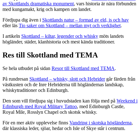
av Skottlands dramatiska monument
, vars historia är nära förbunden
med kungamakt, krig och kampen om landet.
Fördjupa dig även i
Skottlands natur – formad av eld, is och hav
eller läs
Tio saker om Skottland – mellan myt och verklighet
.
I artikeln
Skottland – kiltar, legender och whisky
möts landets
högländer, städer, klanhistoria och mest kända traditioner.
Res till Skottland med TEMA
Se hela utbudet på sidan
Resor till Skottland med TEMA
.
På rundresan
Skottland – whisky, slott och Hebrider
går färden från
västkusten och de Inre Hebriderna till högländernas landskap,
whiskytraditioner och Edinburgh.
Den som vill fördjupa sig i huvudstaden kan följa med på
Weekend i
Edinburgh med Royal Military Tattoo
, med Edinburgh Castle,
Royal Mile, Rosslyn Chapel och skotsk whisky.
För en mer aktiv upplevelse finns
Vandring i skotska högländerna
,
där klassiska leder, sjöar, hedar och Isle of Skye står i centrum.