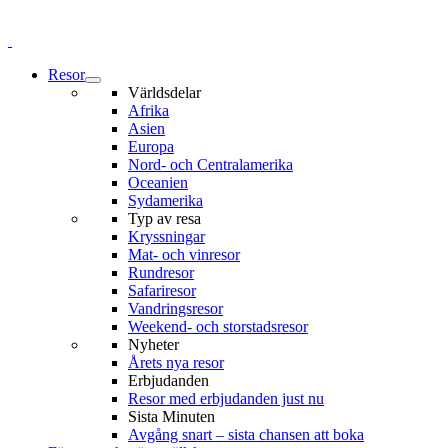
Resor
Världsdelar
Afrika
Asien
Europa
Nord- och Centralamerika
Oceanien
Sydamerika
Typ av resa
Kryssningar
Mat- och vinresor
Rundresor
Safariresor
Vandringsresor
Weekend- och storstadsresor
Nyheter
Årets nya resor
Erbjudanden
Resor med erbjudanden just nu
Sista Minuten
Avgång snart – sista chansen att boka