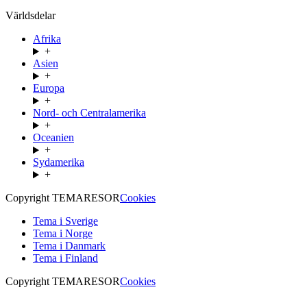
Världsdelar
Afrika
+
Asien
+
Europa
+
Nord- och Centralamerika
+
Oceanien
+
Sydamerika
+
Copyright TEMARESOR
Cookies
Tema i Sverige
Tema i Norge
Tema i Danmark
Tema i Finland
Copyright TEMARESOR
Cookies