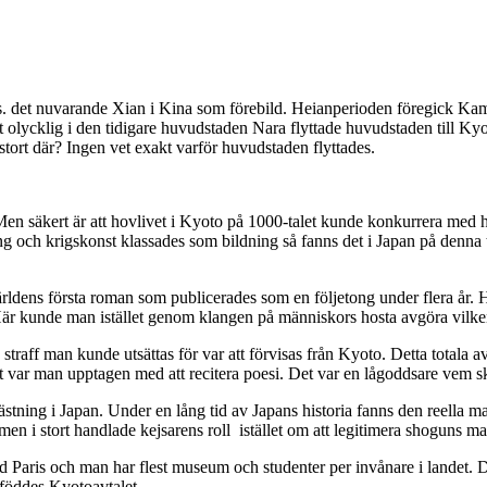
det nuvarande Xian i Kina som förebild. Heianperioden föregick Kama
lt olycklig i den tidigare huvudstaden Nara flyttade huvudstaden till 
 stort där? Ingen vet exakt varför huvudstaden flyttades.
 Men säkert är att hovlivet i Kyoto på 1000-talet kunde konkurrera med h
ing och krigskonst klassades som bildning så fanns det i Japan på denna
rldens första roman som publicerades som en följetong under flera år.
är kunde man istället genom klangen på människors hosta avgöra vilken 
traff man kunde utsättas för var att förvisas från Kyoto. Detta totala 
et var man upptagen med att recitera poesi. Det var en lågoddsare vem sku
ästning i Japan. Under en lång tid av Japans historia fanns den reella 
 i stort handlade kejsarens roll istället om att legitimera shoguns makt
d med Paris och man har flest museum och studenter per invånare i lan
 föddes Kyotoavtalet.