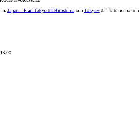
rna.
Japan – Från Tokyo till Hiroshima
och
Tokyo+
där förhandsbokning
 13.00