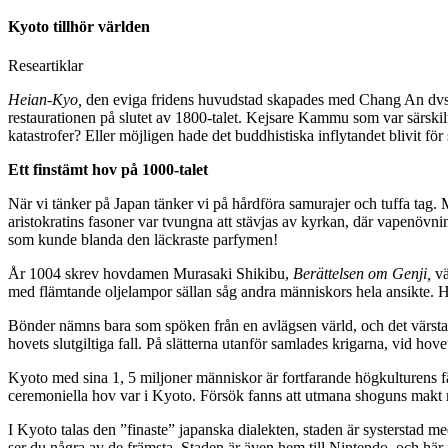
Kyoto tillhör världen
Researtiklar
Heian-Kyo,
den eviga fridens huvudstad skapades med Chang An dvs. 
restaurationen på slutet av 1800-talet. Kejsare Kammu som var särski
katastrofer? Eller möjligen hade det buddhistiska inflytandet blivit för
Ett finstämt hov på 1000-talet
När vi tänker på Japan tänker vi på hårdföra samurajer och tuffa tag.
aristokratins fasoner var tvungna att stävjas av kyrkan, där vapenövn
som kunde blanda den läckraste parfymen!
År 1004 skrev hovdamen Murasaki Shikibu,
Berättelsen om Genji,
vä
med flämtande oljelampor sällan såg andra människors hela ansikte. H
Bönder nämns bara som spöken från en avlägsen värld, och det värsta s
hovets slutgiltiga fall. På slätterna utanför samlades krigarna, vid hov
Kyoto med sina 1, 5 miljoner människor är fortfarande högkulturens f
ceremoniella hov var i Kyoto. Försök fanns att utmana shoguns makt men
I Kyoto talas den ”finaste” japanska dialekten, staden är systersta
ser du några av de främsta. Staden är även hem till Nintendo, och här