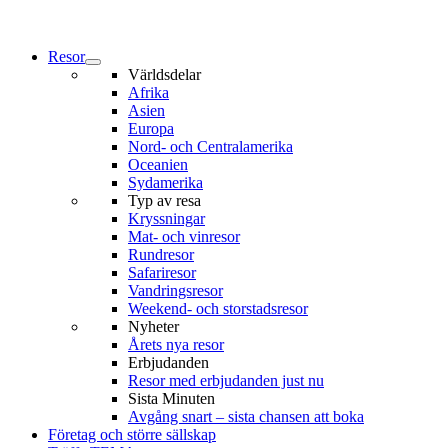
Resor
Världsdelar
Afrika
Asien
Europa
Nord- och Centralamerika
Oceanien
Sydamerika
Typ av resa
Kryssningar
Mat- och vinresor
Rundresor
Safariresor
Vandringsresor
Weekend- och storstadsresor
Nyheter
Årets nya resor
Erbjudanden
Resor med erbjudanden just nu
Sista Minuten
Avgång snart – sista chansen att boka
Företag och större sällskap