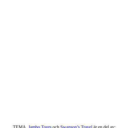
TEMA,
Jambo Tours
och
Swanson’s Travel
är en del av: