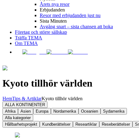
Årets nya resor
Erbjudanden
Resor med erbjudanden just nu
Sista Minuten
Avgång snart – sista chansen att boka
Företag och större sällskap
Träffa TEMA
Om TEMA
Kyoto tillhör världen
Hem
Tips & Artiklar
Kyoto tillhör världen
ALLA KONTINENTER
Afrika
Asien
Europa
Nordamerika
Oceanien
Sydamerika
Alla kategorier
Hållbarhetsprojekt
Kundberättelser
Researtiklar
Reseberättelser
S