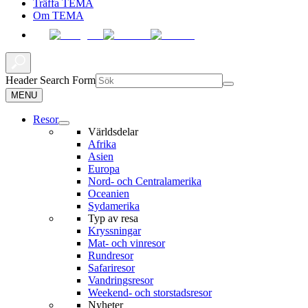
Träffa TEMA
Om TEMA
Header Search Form
MENU
Resor
Världsdelar
Afrika
Asien
Europa
Nord- och Centralamerika
Oceanien
Sydamerika
Typ av resa
Kryssningar
Mat- och vinresor
Rundresor
Safariresor
Vandringsresor
Weekend- och storstadsresor
Nyheter