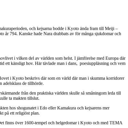
kuraperioden, och kejsarna bodde i Kyoto ända fram till Meiji –
Kyoto år 794. Kanske hade Nara drabbats av för många sjukdomar och
ovlivet i vilken del av världen som helst. I jämförelse med Europa där
 tid ett känsligt hov. Här tävlade man i dans, poesiuppläsning och vem
 Hovet i Kyoto beskrivs där som en värld där man i skumma korridorer
adelsklass de tillhörde.
avskärmande från den praktiska världen skulle så småningom leda till
lle ta makten tillslut.
makten hos shogunatet i Edo eller Kamakura och kejsarens mer
 på ett religiöst plan.
det. Det finns över 1600-tempel och helgedomar i Kyoto och med TEMA