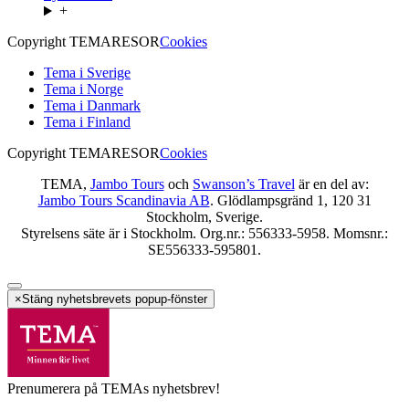
+
Copyright TEMARESOR
Cookies
Tema i Sverige
Tema i Norge
Tema i Danmark
Tema i Finland
Copyright TEMARESOR
Cookies
TEMA,
Jambo Tours
och
Swanson’s Travel
är en del av:
Jambo Tours Scandinavia AB
. Glödlampsgränd 1, 120 31
Stockholm, Sverige.
Styrelsens säte är i Stockholm. Org.nr.: 556333-5958. Momsnr.:
SE556333-595801.
×
Stäng nyhetsbrevets popup-fönster
Prenumerera på TEMAs nyhetsbrev!