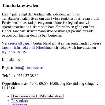
Tanabatafestivalen
Den 7 juli (enligt den traditionella solkalendern) firas
Tanabatafestivalen, även om den i vissa regioner firas redan i juni.
Festivalen är baserad på en gammal kinesisk legend om två
stjärnkorsälskande älskare som bara får träffas en gång om året.
Under Tanabata skriver människor önskningar på små färgade
papper och hänger dem på bambugrenar.
Våra
resor till Japan
består bland annat av vår omfattande rundresa
Japan – från Tokyo till Hiroshima
och
Tokyo+
där huvudstaden
utgör resans bas.
Kontakta oss
E-post:
info@temaresor.se
Telefon:
0771-37 38 39
Öppettider:
mån–fre kl. 09.00–16.00, dag före röd dag stänger vi
kl. 13.00
Prenumerera på TEMAs nyhetsbrev
Presentkort
Inför resan