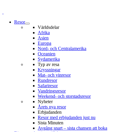
Resor
Världsdelar
Afrika
Asien
Europa
Nord- och Centralamerika
Oceanien
Sydamerika
Typ av resa
Kryssningar
Mat- och vinresor
Rundresor
Safariresor
Vandringsresor
Weekend- och storstadsresor
Nyheter
Årets nya resor
Erbjudanden
Resor med erbjudanden just nu
Sista Minuten
Avgång snart – sista chansen att boka