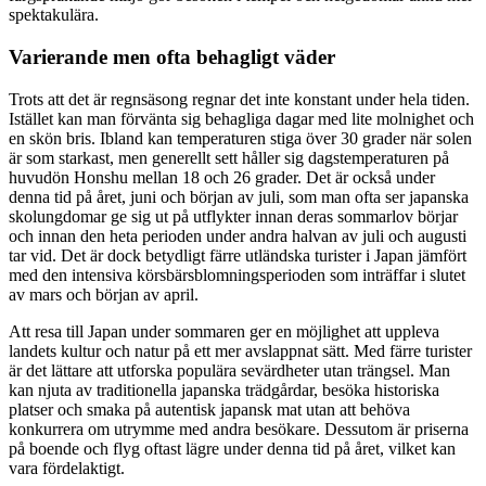
spektakulära.
Varierande men ofta behagligt väder
Trots att det är regnsäsong regnar det inte konstant under hela tiden.
Istället kan man förvänta sig behagliga dagar med lite molnighet och
en skön bris. Ibland kan temperaturen stiga över 30 grader när solen
är som starkast, men generellt sett håller sig dagstemperaturen på
huvudön Honshu mellan 18 och 26 grader. Det är också under
denna tid på året, juni och början av juli, som man ofta ser japanska
skolungdomar ge sig ut på utflykter innan deras sommarlov börjar
och innan den heta perioden under andra halvan av juli och augusti
tar vid. Det är dock betydligt färre utländska turister i Japan jämfört
med den intensiva körsbärsblomningsperioden som inträffar i slutet
av mars och början av april.
Att resa till Japan under sommaren ger en möjlighet att uppleva
landets kultur och natur på ett mer avslappnat sätt. Med färre turister
är det lättare att utforska populära sevärdheter utan trängsel. Man
kan njuta av traditionella japanska trädgårdar, besöka historiska
platser och smaka på autentisk japansk mat utan att behöva
konkurrera om utrymme med andra besökare. Dessutom är priserna
på boende och flyg oftast lägre under denna tid på året, vilket kan
vara fördelaktigt.