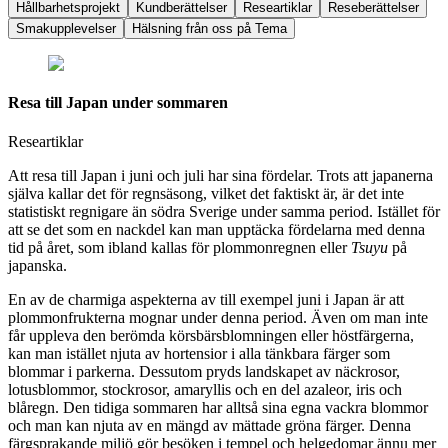
Hållbarhetsprojekt
Kundberättelser
Researtiklar
Reseberättelser
Smakupplevelser
Hälsning från oss på Tema
Resa till Japan under sommaren
Researtiklar
Att resa till Japan i juni och juli har sina fördelar. Trots att japanerna
själva kallar det för regnsäsong, vilket det faktiskt är, är det inte
statistiskt regnigare än södra Sverige under samma period. Istället för
att se det som en nackdel kan man upptäcka fördelarna med denna
tid på året, som ibland kallas för plommonregnen eller
Tsuyu
på
japanska.
En av de charmiga aspekterna av till exempel juni i Japan är att
plommonfrukterna mognar under denna period. Även om man inte
får uppleva den berömda körsbärsblomningen eller höstfärgerna,
kan man istället njuta av hortensior i alla tänkbara färger som
blommar i parkerna. Dessutom pryds landskapet av näckrosor,
lotusblommor, stockrosor, amaryllis och en del azaleor, iris och
blåregn. Den tidiga sommaren har alltså sina egna vackra blommor
och man kan njuta av en mängd av mättade gröna färger. Denna
färgsprakande miljö gör besöken i tempel och helgedomar ännu mer