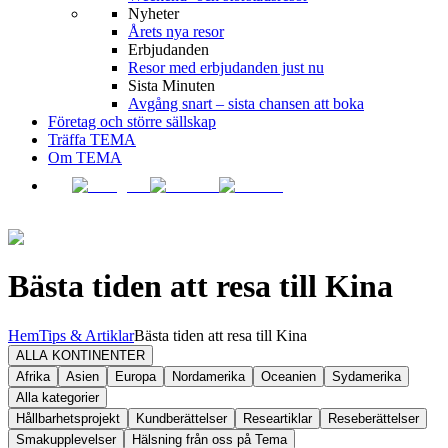
Nyheter
Årets nya resor
Erbjudanden
Resor med erbjudanden just nu
Sista Minuten
Avgång snart – sista chansen att boka
Företag och större sällskap
Träffa TEMA
Om TEMA
Bästa tiden att resa till Kina
Hem
Tips & Artiklar
Bästa tiden att resa till Kina
ALLA KONTINENTER
Afrika
Asien
Europa
Nordamerika
Oceanien
Sydamerika
Alla kategorier
Hållbarhetsprojekt
Kundberättelser
Researtiklar
Reseberättelser
Smakupplevelser
Hälsning från oss på Tema