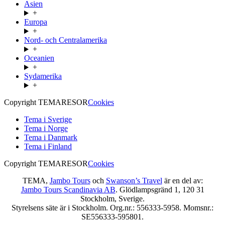
Asien
+
Europa
+
Nord- och Centralamerika
+
Oceanien
+
Sydamerika
+
Copyright TEMARESOR
Cookies
Tema i Sverige
Tema i Norge
Tema i Danmark
Tema i Finland
Copyright TEMARESOR
Cookies
TEMA,
Jambo Tours
och
Swanson’s Travel
är en del av:
Jambo Tours Scandinavia AB
. Glödlampsgränd 1, 120 31
Stockholm, Sverige.
Styrelsens säte är i Stockholm. Org.nr.: 556333-5958. Momsnr.:
SE556333-595801.