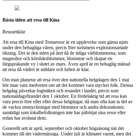
Bästa tiden att resa till Kina
Researtiklar
Att resa till Kina med Temaresor är en upplevelse som gärna njuts
under den behagliga våren, precis före turismens explosionsartade
ökning. Det är den tiden på året då de tidiga vårblommorna, som
magnolior och körsbärsblommor, blomstrar och skapar en
färgsprakande vy i slutet av mars. Även april är en behaglig månad
att resa då vädret är mildare och luften är klar.
Om man planerar att resa över den nationella helgdagen den 1 maj
bör man vara medveten om att det kommer vara mycket folk. Denna
helgdag påverkar logistiken och resandet i landet, precis som
nationaldagsfirandet den 1 oktober. En fördelaktig tid att resa kan
vara precis före eller efter dessa helgdagar, då man ofta kan ta del av
de vackra utsmyckningar med blommor och andra dekorationer,
samtidigt som lokalbefolkningen inte har påbörjat sina resor eller
redan har avslutat dem.
Generellt sett är april, september och oktober högsäsong när det
kommer till det vädermässiga. Under juli är klimatet varmt, men det