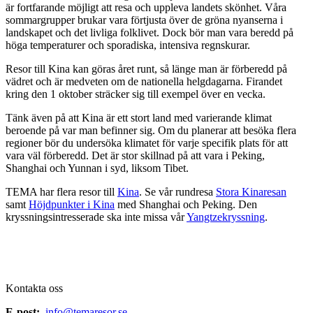
är fortfarande möjligt att resa och uppleva landets skönhet. Våra
sommargrupper brukar vara förtjusta över de gröna nyanserna i
landskapet och det livliga folklivet. Dock bör man vara beredd på
höga temperaturer och sporadiska, intensiva regnskurar.
Resor till Kina kan göras året runt, så länge man är förberedd på
vädret och är medveten om de nationella helgdagarna. Firandet
kring den 1 oktober sträcker sig till exempel över en vecka.
Tänk även på att Kina är ett stort land med varierande klimat
beroende på var man befinner sig. Om du planerar att besöka flera
regioner bör du undersöka klimatet för varje specifik plats för att
vara väl förberedd. Det är stor skillnad på att vara i Peking,
Shanghai och Yunnan i syd, liksom Tibet.
TEMA har flera resor till
Kina
. Se vår rundresa
Stora Kinaresan
samt
Höjdpunkter i Kina
med Shanghai och Peking. Den
kryssningsintresserade ska inte missa vår
Yangtzekryssning
.
Kontakta oss
E-post:
info@temaresor.se