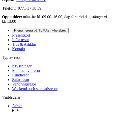
Telefon:
0771-37 38 39
Öppettider:
mån–fre kl. 09.00–16.00, dag före röd dag stänger vi
kl. 13.00
Prenumerera på TEMAs nyhetsbrev
Presentkort
Inför resan
Tips & Artiklar
Kontakt
Typ av resa
Kryssningar
Mat- och vinresor
Rundresor
Safariresor
Vandringsresor
Weekend- och storstadsresor
Världsdelar
Afrika
+