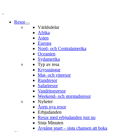
Resor
Världsdelar
Afrika
Asien
Europa
Nord- och Centralamerika
Oceanien
Sydamerika
Typ av resa
Kryssningar
Mat- och vinresor
Rundresor
Safariresor
Vandringsresor
Weekend- och storstadsresor
Nyheter
Årets nya resor
Erbjudanden
Resor med erbjudanden just nu
Sista Minuten
Avgång snart – sista chansen att boka