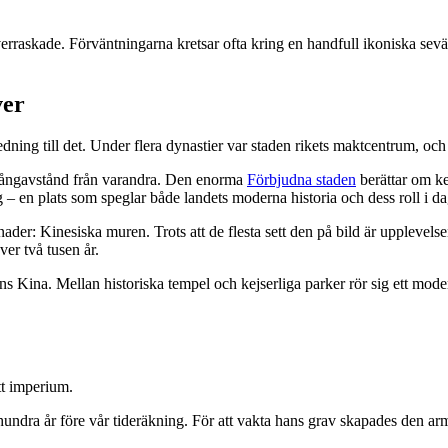
rraskade. Förväntningarna kretsar ofta kring en handfull ikoniska sevä
ver
ning till det. Under flera dynastier var staden rikets maktcentrum, och ä
 gångavstånd från varandra. Den enorma
Förbjudna staden
berättar om ke
 – en plats som speglar både landets moderna historia och dess roll i d
der: Kinesiska muren. Trots att de flesta sett den på bild är upplevelse
er två tusen år.
 Kina. Mellan historiska tempel och kejserliga parker rör sig ett modern
tt imperium.
undra år före vår tideräkning. För att vakta hans grav skapades den arm