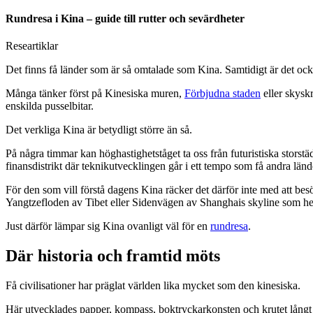
Rundresa i Kina – guide till rutter och sevärdheter
Researtiklar
Det finns få länder som är så omtalade som Kina. Samtidigt är det ock
Många tänker först på Kinesiska muren,
Förbjudna staden
eller skyskr
enskilda pusselbitar.
Det verkliga Kina är betydligt större än så.
På några timmar kan höghastighetståget ta oss från futuristiska storstäd
finansdistrikt där teknikutvecklingen går i ett tempo som få andra län
För den som vill förstå dagens Kina räcker det därför inte med att bes
Yangtzefloden av Tibet eller Sidenvägen av Shanghais skyline som hel
Just därför lämpar sig Kina ovanligt väl för en
rundresa
.
Där historia och framtid möts
Få civilisationer har präglat världen lika mycket som den kinesiska.
Här utvecklades papper, kompass, boktryckarkonsten och krutet långt 