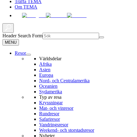
Träffa TEMA
Om TEMA
Header Search Form
MENU
Resor
Världsdelar
Afrika
Asien
Europa
Nord- och Centralamerika
Oceanien
Sydamerika
Typ av resa
Kryssningar
Mat- och vinresor
Rundresor
Safariresor
Vandringsresor
Weekend- och storstadsresor
Nyheter