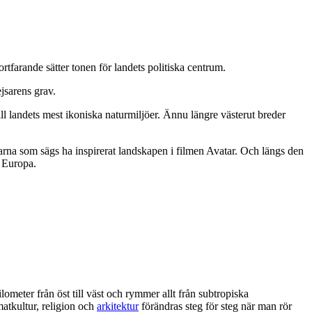
tfarande sätter tonen för landets politiska centrum.
jsarens grav.
l landets mest ikoniska naturmiljöer. Ännu längre västerut breder
arna som sägs ha inspirerat landskapen i filmen Avatar. Och längs den
 Europa.
ilometer från öst till väst och rymmer allt från subtropiska
matkultur, religion och
arkitektur
förändras steg för steg när man rör