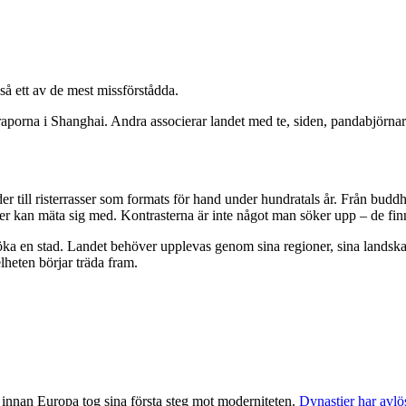
så ett av de mest missförstådda.
aporna i Shanghai. Andra associerar landet med te, siden, pandabjörnar e
er till risterrasser som formats för hand under hundratals år. Från buddhi
der kan mäta sig med. Kontrasterna är inte något man söker upp – de finn
öka en stad. Landet behöver upplevas genom sina regioner, sina landskap 
heten börjar träda fram.
innan Europa tog sina första steg mot moderniteten.
Dynastier har avlö