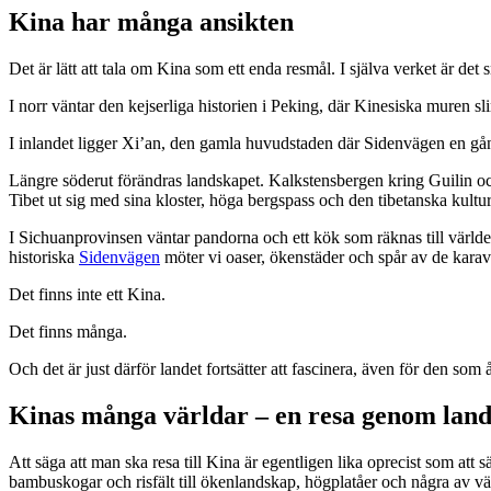
Kina har många ansikten
Det är lätt att tala om Kina som ett enda resmål. I själva verket är det sn
I norr väntar den kejserliga historien i Peking, där Kinesiska muren s
I inlandet ligger Xi’an, den gamla huvudstaden där Sidenvägen en gån
Längre söderut förändras landskapet. Kalkstensbergen kring Guilin och
Tibet ut sig med sina kloster, höga bergspass och den tibetanska kultur
I Sichuanprovinsen väntar pandorna och ett kök som räknas till världe
historiska
Sidenvägen
möter vi oaser, ökenstäder och spår av de ka
Det finns inte ett Kina.
Det finns många.
Och det är just därför landet fortsätter att fascinera, även för den som 
Kinas många världar – en resa genom land
Att säga att man ska resa till Kina är egentligen lika oprecist som att 
bambuskogar och risfält till ökenlandskap, högplatåer och några av värl