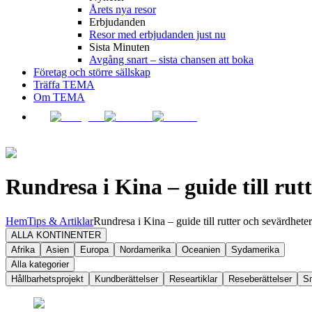
Årets nya resor
Erbjudanden
Resor med erbjudanden just nu
Sista Minuten
Avgång snart – sista chansen att boka
Företag och större sällskap
Träffa TEMA
Om TEMA
Rundresa i Kina – guide till rut
Hem
Tips & Artiklar
Rundresa i Kina – guide till rutter och sevärdheter
ALLA KONTINENTER
Afrika
Asien
Europa
Nordamerika
Oceanien
Sydamerika
Alla kategorier
Hållbarhetsprojekt
Kundberättelser
Researtiklar
Reseberättelser
S