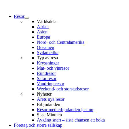
Resor
Världsdelar
Afrika
Asien
Europa
Nord- och Centralamerika
Oceanien
Sydamerika
Typ av resa
Kryssningar
Mat- och vinresor
Rundresor
Safariresor
Vandringsresor
Weekend- och storstadsresor
Nyheter
Årets nya resor
Erbjudanden
Resor med erbjudanden just nu
Sista Minuten
Avgång snart – sista chansen att boka
Företag och större sällskap