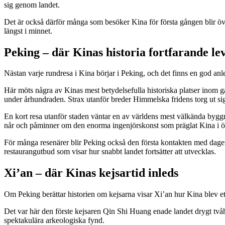
sig genom landet.
Det är också därför många som besöker Kina för första gången blir öve
längst i minnet.
Peking – där Kinas historia fortfarande le
Nästan varje rundresa i Kina börjar i Peking, och det finns en god anled
Här möts några av Kinas mest betydelsefulla historiska platser inom
under århundraden. Strax utanför breder Himmelska fridens torg ut sig
En kort resa utanför staden väntar en av världens mest välkända byggna
når och påminner om den enorma ingenjörskonst som präglat Kina i öv
För många resenärer blir Peking också den första kontakten med dagens
restaurangutbud som visar hur snabbt landet fortsätter att utvecklas.
Xi’an – där Kinas kejsartid inleds
Om Peking berättar historien om kejsarna visar Xi’an hur Kina blev e
Det var här den förste kejsaren Qin Shi Huang enade landet drygt tvåh
spektakulära arkeologiska fynd.