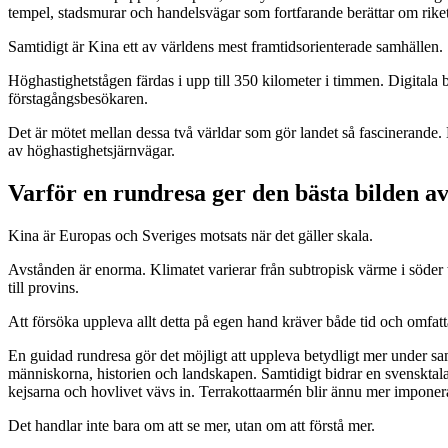
tempel, stadsmurar och handelsvägar som fortfarande berättar om riket
Samtidigt är Kina ett av världens mest framtidsorienterade samhällen.
Höghastighetstågen färdas i upp till 350 kilometer i timmen. Digital
förstagångsbesökaren.
Det är mötet mellan dessa två världar som gör landet så fascinerand
av höghastighetsjärnvägar.
Varför en rundresa ger den bästa bilden a
Kina är Europas och Sveriges motsats när det gäller skala.
Avstånden är enorma. Klimatet varierar från subtropisk värme i söder 
till provins.
Att försöka uppleva allt detta på egen hand kräver både tid och omfat
En guidad rundresa gör det möjligt att uppleva betydligt mer under sam
människorna, historien och landskapen. Samtidigt bidrar en svensktal
kejsarna och hovlivet vävs in. Terrakottaarmén blir ännu mer imponer
Det handlar inte bara om att se mer, utan om att förstå mer.