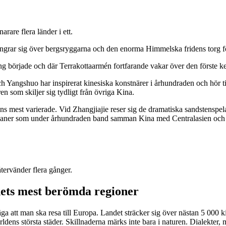
arare flera länder i ett.
lingrar sig över bergsryggarna och den enorma Himmelska fridens torg for
g började och där Terrakottaarmén fortfarande vakar över den förste ke
 Yangshuo har inspirerat kinesiska konstnärer i århundraden och hör til
en som skiljer sig tydligt från övriga Kina.
ns mest varierade. Vid Zhangjiajie reser sig de dramatiska sandstenspel
ravaner som under århundraden band samman Kina med Centralasien och
återvänder flera gånger.
ets mest berömda regioner
säga att man ska resa till Europa. Landet sträcker sig över nästan 5 000 k
dens största städer. Skillnaderna märks inte bara i naturen. Dialekter, 