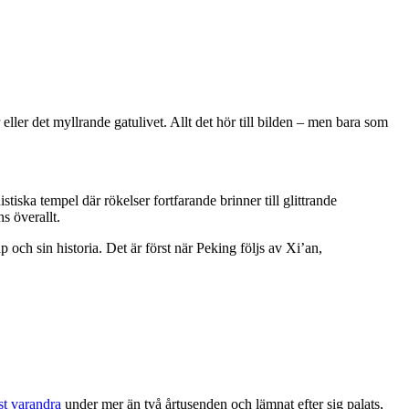
ller det myllrande gatulivet. Allt det hör till bilden – men bara som
stiska tempel där rökelser fortfarande brinner till glittrande
s överallt.
och sin historia. Det är först när Peking följs av Xi’an,
st varandra
under mer än två årtusenden och lämnat efter sig palats,