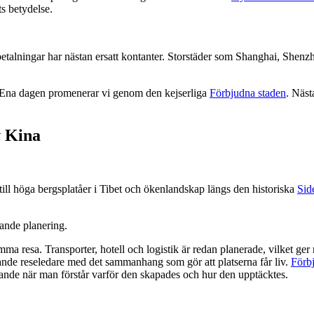
s betydelse.
a betalningar har nästan ersatt kontanter. Storstäder som Shanghai, She
e. Ena dagen promenerar vi genom den kejserliga
Förbjudna staden
. Näst
v Kina
till höga bergsplatåer i Tibet och ökenlandskap längs den historiska
Sid
tande planering.
ma resa. Transporter, hotell och logistik är redan planerade, vilket ger
ande reseledare med det sammanhang som gör att platserna får liv.
Förb
ande när man förstår varför den skapades och hur den upptäcktes.