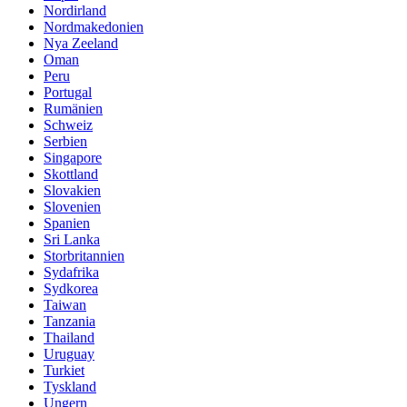
Nordirland
Nordmakedonien
Nya Zeeland
Oman
Peru
Portugal
Rumänien
Schweiz
Serbien
Singapore
Skottland
Slovakien
Slovenien
Spanien
Sri Lanka
Storbritannien
Sydafrika
Sydkorea
Taiwan
Tanzania
Thailand
Uruguay
Turkiet
Tyskland
Ungern