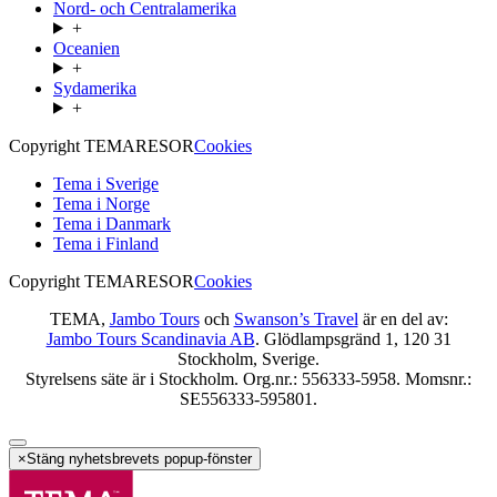
Nord- och Centralamerika
+
Oceanien
+
Sydamerika
+
Copyright TEMARESOR
Cookies
Tema i Sverige
Tema i Norge
Tema i Danmark
Tema i Finland
Copyright TEMARESOR
Cookies
TEMA,
Jambo Tours
och
Swanson’s Travel
är en del av:
Jambo Tours Scandinavia AB
. Glödlampsgränd 1, 120 31
Stockholm, Sverige.
Styrelsens säte är i Stockholm. Org.nr.: 556333-5958. Momsnr.:
SE556333-595801.
×
Stäng nyhetsbrevets popup-fönster