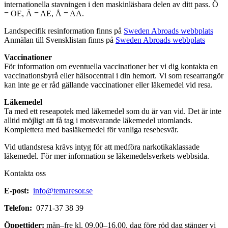
internationella stavningen i den maskinläsbara delen av ditt pass. Ö
= OE, Ä = AE, Å = AA.
Landspecifik resinformation finns på
Sweden Abroads webbplats
Anmälan till Svensklistan finns på
Sweden Abroads webbplats
Vaccinationer
För information om eventuella vaccinationer ber vi dig kontakta en
vaccinationsbyrå eller hälsocentral i din hemort. Vi som researrangör
kan inte ge er råd gällande vaccinationer eller läkemedel vid resa.
Läkemedel
Ta med ett reseapotek med läkemedel som du är van vid. Det är inte
alltid möjligt att få tag i motsvarande läkemedel utomlands.
Komplettera med basläkemedel för vanliga resebesvär.
Vid utlandsresa krävs intyg för att medföra narkotikaklassade
läkemedel. För mer information se läkemedelsverkets webbsida.
Kontakta oss
E-post:
info@temaresor.se
Telefon:
0771-37 38 39
Öppettider:
mån–fre kl. 09.00–16.00, dag före röd dag stänger vi