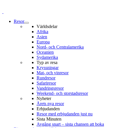
Resor
Världsdelar
Afrika
Asien
Europa
Nord- och Centralamerika
Oceanien
Sydamerika
Typ av resa
Kryssningar
Mat- och vinresor
Rundresor
Safariresor
Vandringsresor
Weekend- och storstadsresor
Nyheter
Årets nya resor
Erbjudanden
Resor med erbjudanden just nu
Sista Minuten
Avgång snart – sista chansen att boka