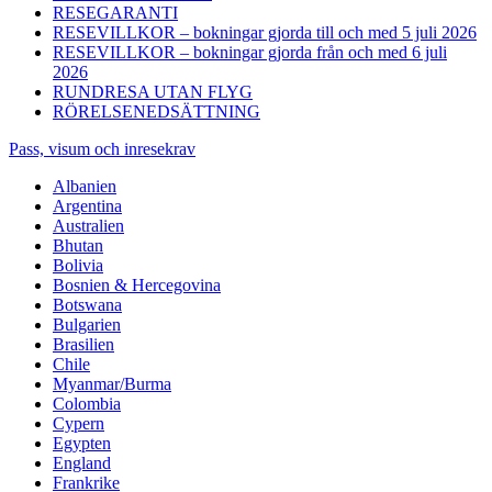
RESEGARANTI
RESEVILLKOR – bokningar gjorda till och med 5 juli 2026
RESEVILLKOR – bokningar gjorda från och med 6 juli
2026
RUNDRESA UTAN FLYG
RÖRELSENEDSÄTTNING
Pass, visum och inresekrav
Albanien
Argentina
Australien
Bhutan
Bolivia
Bosnien & Hercegovina
Botswana
Bulgarien
Brasilien
Chile
Myanmar/Burma
Colombia
Cypern
Egypten
England
Frankrike