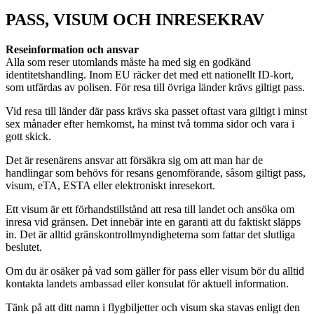
PASS, VISUM OCH INRESEKRAV
Reseinformation och ansvar
Alla som reser utomlands måste ha med sig en godkänd
identitetshandling. Inom EU räcker det med ett nationellt ID-kort,
som utfärdas av polisen. För resa till övriga länder krävs giltigt pass.
Vid resa till länder där pass krävs ska passet oftast vara giltigt i minst
sex månader efter hemkomst, ha minst två tomma sidor och vara i
gott skick.
Det är resenärens ansvar att försäkra sig om att man har de
handlingar som behövs för resans genomförande, såsom giltigt pass,
visum, eTA, ESTA eller elektroniskt inresekort.
Ett visum är ett förhandstillstånd att resa till landet och ansöka om
inresa vid gränsen. Det innebär inte en garanti att du faktiskt släpps
in. Det är alltid gränskontrollmyndigheterna som fattar det slutliga
beslutet.
Om du är osäker på vad som gäller för pass eller visum bör du alltid
kontakta landets ambassad eller konsulat för aktuell information.
Tänk på att ditt namn i flygbiljetter och visum ska stavas enligt den