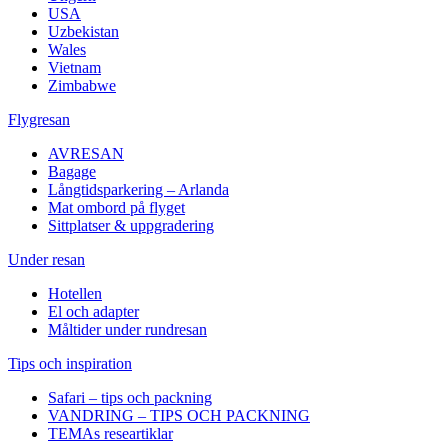
USA
Uzbekistan
Wales
Vietnam
Zimbabwe
Flygresan
AVRESAN
Bagage
Långtidsparkering – Arlanda
Mat ombord på flyget
Sittplatser & uppgradering
Under resan
Hotellen
El och adapter
Måltider under rundresan
Tips och inspiration
Safari – tips och packning
VANDRING – TIPS OCH PACKNING
TEMAs researtiklar