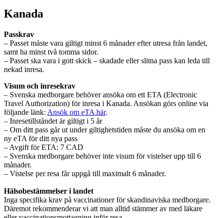
Kanada
Passkrav
– Passet måste vara giltigt minst 6 månader efter utresa från landet,
samt ha minst två tomma sidor.
– Passet ska vara i gott skick – skadade eller slitna pass kan leda till
nekad inresa.
Visum och inresekrav
– Svenska medborgare behöver ansöka om ett ETA (Electronic
Travel Authorization) för inresa i Kanada. Ansökan görs online via
följande länk:
Ansök om eTA här
.
– Inresetillståndet är giltigt i 5 år
– Om ditt pass går ut under giltighetstiden måste du ansöka om en
ny eTA för ditt nya pass
– Avgift för ETA: 7 CAD
– Svenska medborgare behöver inte visum för vistelser upp till 6
månader.
– Vistelse per resa får uppgå till maximalt 6 månader.
Hälsobestämmelser i landet
Inga specifika krav på vaccinationer för skandinaviska medborgare.
Däremot rekommenderar vi att man alltid stämmer av med läkare
eller vaccinationsmottagning inför resa.