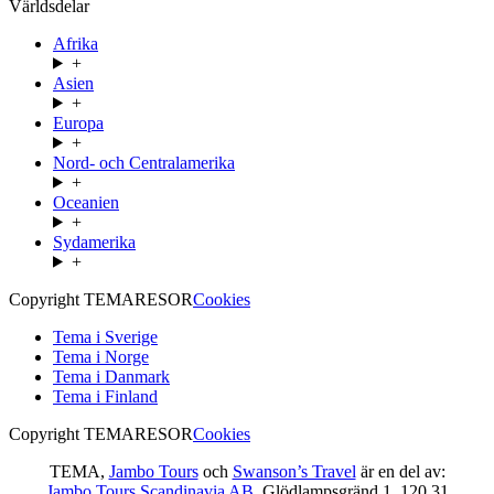
Världsdelar
Afrika
+
Asien
+
Europa
+
Nord- och Centralamerika
+
Oceanien
+
Sydamerika
+
Copyright TEMARESOR
Cookies
Tema i Sverige
Tema i Norge
Tema i Danmark
Tema i Finland
Copyright TEMARESOR
Cookies
TEMA,
Jambo Tours
och
Swanson’s Travel
är en del av:
Jambo Tours Scandinavia AB
. Glödlampsgränd 1, 120 31