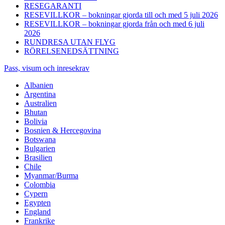
RESEGARANTI
RESEVILLKOR – bokningar gjorda till och med 5 juli 2026
RESEVILLKOR – bokningar gjorda från och med 6 juli
2026
RUNDRESA UTAN FLYG
RÖRELSENEDSÄTTNING
Pass, visum och inresekrav
Albanien
Argentina
Australien
Bhutan
Bolivia
Bosnien & Hercegovina
Botswana
Bulgarien
Brasilien
Chile
Myanmar/Burma
Colombia
Cypern
Egypten
England
Frankrike