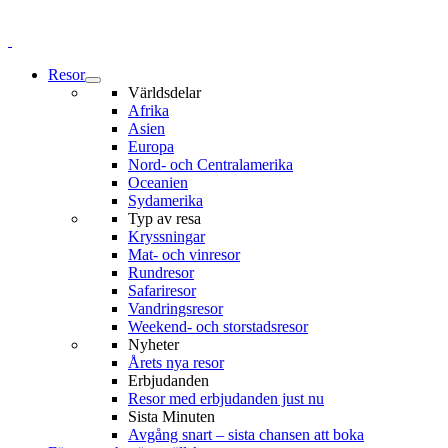
Resor
Världsdelar
Afrika
Asien
Europa
Nord- och Centralamerika
Oceanien
Sydamerika
Typ av resa
Kryssningar
Mat- och vinresor
Rundresor
Safariresor
Vandringsresor
Weekend- och storstadsresor
Nyheter
Årets nya resor
Erbjudanden
Resor med erbjudanden just nu
Sista Minuten
Avgång snart – sista chansen att boka