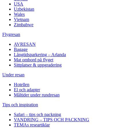
USA
Uzbekistan
Wales
Vietnam
Zimbabwe
Flygresan
AVRESAN
Bagage
Långtidsparkering – Arlanda
Mat ombord på flyget
Sittplatser & uppgradering
Under resan
Hotellen
El och adapter
Måltider under rundresan
Tips och inspiration
Safari – tips och packning
VANDRING – TIPS OCH PACKNING
TEMAs researtiklar