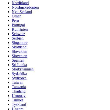
Nordirland
Nordmakedonien
Nya Zeeland
Oman
Peru
Portugal
Rumänien
Schweiz
Serbien
Singapore
Skottland
Slovakien
Slovenien
Spanien
Sri Lanka
Storbritannien
Sydafrika
Sydkorea
Taiwan
Tanzania
Thailand
Uruguay
Turkiet
Tyskland
Ungern