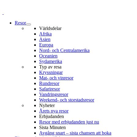
Resor
Världsdelar
Afrika
Asien
Europa
Nord- och Centralamerika
Oceanien
Sydamerika
Typ av resa
Kryssningar
Mat- och vinresor
Rundresor
Safariresor
Vandringsresor
Weekend- och storstadsresor
Nyheter
Årets nya resor
Erbjudanden
Resor med erbjudanden just nu
Sista Minuten
Avgång snart – sista chansen att boka