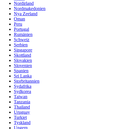
Nordirland
Nordmakedonien
Nya Zeeland
Oman
Peru
Portugal
Rumänien
Schweiz
Serbien
Singapore
Skottland
Slovakien
Slovenien
Spanien
Sri Lanka
Storbritannien
Sydafrika
Sydkorea
Taiwan
Tanzania
Thailand
Uruguay
Turkiet
Tyskland
Ungern