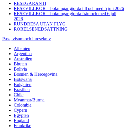
RESEGARANTI
RESEVILLKOR – bokningar gjorda till och med 5 juli 2026
RESEVILLKOR – bokningar gjorda från och med 6 juli
2026
RUNDRESA UTAN FLYG
RÖRELSENEDSÄTTNING
Pass, visum och inresekrav
Albanien
Argentina
Australien
Bhutan
Bolivia
Bosnien & Hercegovina
Botswana
Bulgarien
Brasilien
Chile
Myanmar/Burma
Colombia
Cypern
Egypten
England
Frankrike