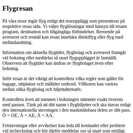
Flygresan
På våra resor ingår flyg enligt det reseupplägg som presenteras på
respektive resas sida. Vi väljer flyglösningar med hänsyn till resans
program, destination och tillgängliga förbindelser. Beroende på
avreseort och resmål kan resan innebära direktflyg eller flyg med
mellanlandning.
Information om aktuella flygtider, flygbolag och avreseort framgår
vid bokning eller meddelas så snart flygupplägget är fastställt.
Observera att flygtider kan ändras av flygbolaget även efter
bokning.
Inför resan är det viktigt att kontrollera vilka regler som gäller för
bagage, sittplatser och måltider ombord. Villkoren kan variera
mellan olika flygbolag och biljettalternativ.
Kontrollera även att namnen i bokningen stämmer exakt överens
med passen. Tänk på att ditt namn i flygbiljetter och ska stavas enligt
den internationella stavningen i den maskinläsbara delen av ditt pass.
Ö = OE, Ä = AE, Å = AA.
Felstavningar eller avvikelser kan leda till kostnader eller problem
vid incheckning och bör därför meddelas oss så snart som möjligt.