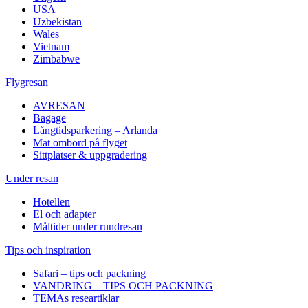
USA
Uzbekistan
Wales
Vietnam
Zimbabwe
Flygresan
AVRESAN
Bagage
Långtidsparkering – Arlanda
Mat ombord på flyget
Sittplatser & uppgradering
Under resan
Hotellen
El och adapter
Måltider under rundresan
Tips och inspiration
Safari – tips och packning
VANDRING – TIPS OCH PACKNING
TEMAs researtiklar