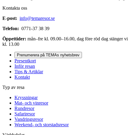
Kontakta oss
E-post:
info@temaresor.se
Telefon:
0771-37 38 39
Öppettider:
mån–fre kl. 09.00–16.00, dag före röd dag stänger vi
kl. 13.00
Prenumerera på TEMAs nyhetsbrev
Presentkort
Inför resan
Tips & Artiklar
Kontakt
Typ av resa
Kryssningar
Mat- och vinresor
Rundresor
Safariresor
Vandringsresor
Weekend- och storstadsresor
Världsdelar