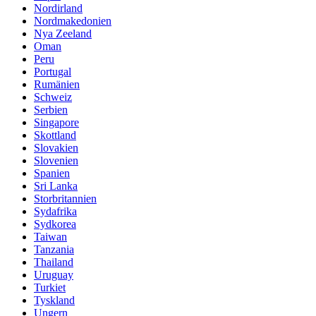
Nordirland
Nordmakedonien
Nya Zeeland
Oman
Peru
Portugal
Rumänien
Schweiz
Serbien
Singapore
Skottland
Slovakien
Slovenien
Spanien
Sri Lanka
Storbritannien
Sydafrika
Sydkorea
Taiwan
Tanzania
Thailand
Uruguay
Turkiet
Tyskland
Ungern