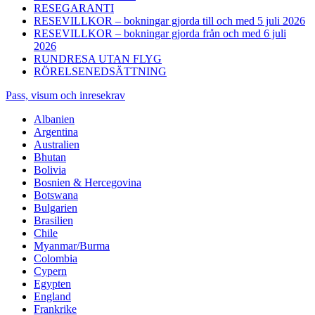
RESEGARANTI
RESEVILLKOR – bokningar gjorda till och med 5 juli 2026
RESEVILLKOR – bokningar gjorda från och med 6 juli
2026
RUNDRESA UTAN FLYG
RÖRELSENEDSÄTTNING
Pass, visum och inresekrav
Albanien
Argentina
Australien
Bhutan
Bolivia
Bosnien & Hercegovina
Botswana
Bulgarien
Brasilien
Chile
Myanmar/Burma
Colombia
Cypern
Egypten
England
Frankrike