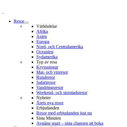
Resor
Världsdelar
Afrika
Asien
Europa
Nord- och Centralamerika
Oceanien
Sydamerika
Typ av resa
Kryssningar
Mat- och vinresor
Rundresor
Safariresor
Vandringsresor
Weekend- och storstadsresor
Nyheter
Årets nya resor
Erbjudanden
Resor med erbjudanden just nu
Sista Minuten
Avgång snart – sista chansen att boka