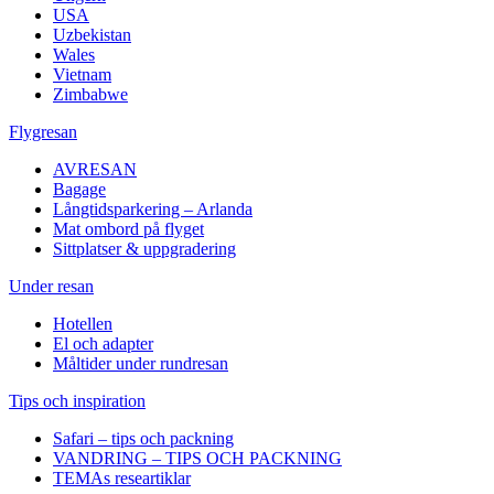
USA
Uzbekistan
Wales
Vietnam
Zimbabwe
Flygresan
AVRESAN
Bagage
Långtidsparkering – Arlanda
Mat ombord på flyget
Sittplatser & uppgradering
Under resan
Hotellen
El och adapter
Måltider under rundresan
Tips och inspiration
Safari – tips och packning
VANDRING – TIPS OCH PACKNING
TEMAs researtiklar