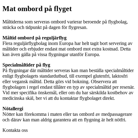
Mat ombord på flyget
Måltiderna som serveras ombord varierar beroende på flygbolag,
sträcka och tidpunkt på dagen för flygresan.
Måltid ombord på reguljärflyg
Flera reguljärflygbolag inom Europa har helt tagit bort servering av
måltider och erbjuder endast mat ombord mot extra kostnad. Detta
kan även gälla på vissa flygningar utanför Europa.
Specialmåltider på flyg
På flygningar där måltider serveras kan man beställa specialmåltider
enligt flygbolagets standardutbud, till exempel glutenfri, laktosfri
eller vegansk måltid. Detta görs vid bokning. Observera att
flygbolagen i regel endast tillåter en typ av specialmåltid per resenär.
Vid mer specifika önskemål, eller om du har särskilda kostbehov av
medicinska skäl, ber vi att du kontaktar flygbolaget direkt.
Nötallergi
Nötter kan förekomma i maten eller tas ombord av medpassagerare
och därav kan man aldrig garantera att en flygning är helt nötfri.
Kontakta oss