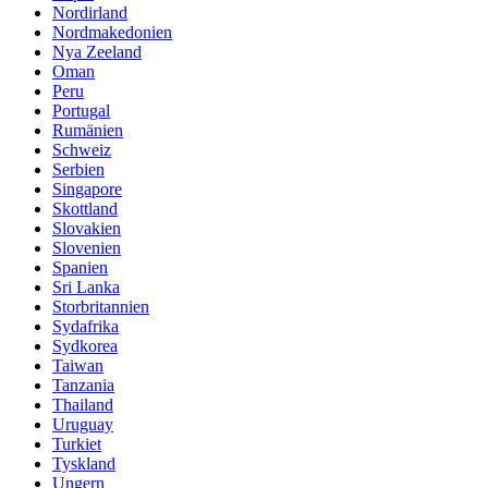
Nordirland
Nordmakedonien
Nya Zeeland
Oman
Peru
Portugal
Rumänien
Schweiz
Serbien
Singapore
Skottland
Slovakien
Slovenien
Spanien
Sri Lanka
Storbritannien
Sydafrika
Sydkorea
Taiwan
Tanzania
Thailand
Uruguay
Turkiet
Tyskland
Ungern