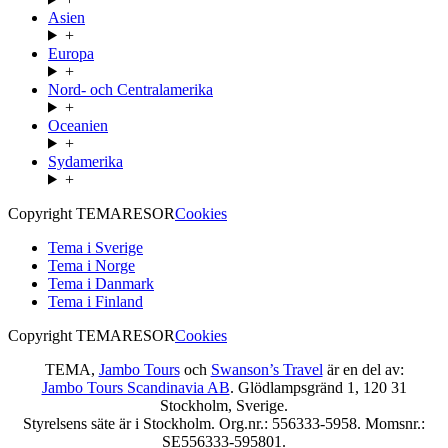
Asien
+
Europa
+
Nord- och Centralamerika
+
Oceanien
+
Sydamerika
+
Copyright TEMARESOR
Cookies
Tema i Sverige
Tema i Norge
Tema i Danmark
Tema i Finland
Copyright TEMARESOR
Cookies
TEMA,
Jambo Tours
och
Swanson’s Travel
är en del av:
Jambo Tours Scandinavia AB
. Glödlampsgränd 1, 120 31
Stockholm, Sverige.
Styrelsens säte är i Stockholm. Org.nr.: 556333-5958. Momsnr.:
SE556333-595801.