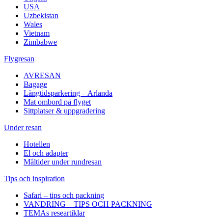
USA
Uzbekistan
Wales
Vietnam
Zimbabwe
Flygresan
AVRESAN
Bagage
Långtidsparkering – Arlanda
Mat ombord på flyget
Sittplatser & uppgradering
Under resan
Hotellen
El och adapter
Måltider under rundresan
Tips och inspiration
Safari – tips och packning
VANDRING – TIPS OCH PACKNING
TEMAs researtiklar