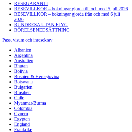
RESEGARANTI
RESEVILLKOR – bokningar gjorda till och med 5 juli 2026
RESEVILLKOR – bokningar gjorda från och med 6 juli
2026
RUNDRESA UTAN FLYG
RÖRELSENEDSÄTTNING
Pass, visum och inresekrav
Albanien
Argentina
Australien
Bhutan
Bolivia
Bosnien & Hercegovina
Botswana
Bulgarien
Brasilien
Chile
Myanmar/Burma
Colombia
Cypern
Egypten
England
Frankrike