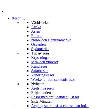
Resor
Världsdelar
Afrika
Asien
Europa
Nord- och Centralamerika
Oceanien
Sydamerika
Typ av resa
Kryssningar
Mat- och vinresor
Rundresor
Safariresor
Vandringsresor
Weekend- och storstadsresor
Nyheter
Årets nya resor
Erbjudanden
Resor med erbjudanden just nu
Sista Minuten
Avgång snart – sista chansen att boka