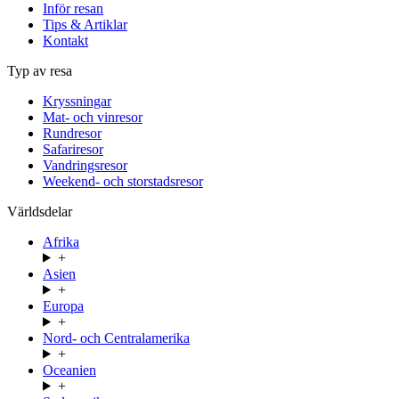
Inför resan
Tips & Artiklar
Kontakt
Typ av resa
Kryssningar
Mat- och vinresor
Rundresor
Safariresor
Vandringsresor
Weekend- och storstadsresor
Världsdelar
Afrika
+
Asien
+
Europa
+
Nord- och Centralamerika
+
Oceanien
+