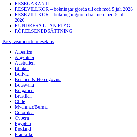
RESEGARANTI
RESEVILLKOR – bokningar gjorda till och med 5 juli 2026
RESEVILLKOR – bokningar gjorda från och med 6 juli
2026
RUNDRESA UTAN FLYG
RÖRELSENEDSÄTTNING
Pass, visum och inresekrav
Albanien
Argentina
Australien
Bhutan
Bolivia
Bosnien & Hercegovina
Botswana
Bulgarien
Brasilien
Chile
Myanmar/Burma
Colombia
Cypern
Egypten
England
Frankrike