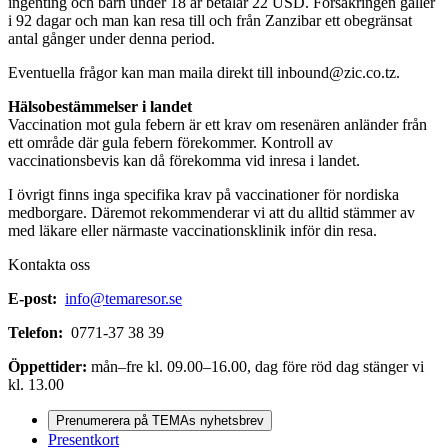
ingenting och barn under 18 år betalar 22 USD. Försäkringen gäller
i 92 dagar och man kan resa till och från Zanzibar ett obegränsat
antal gånger under denna period.
Eventuella frågor kan man maila direkt till inbound@zic.co.tz.
Hälsobestämmelser i landet
Vaccination mot gula febern är ett krav om resenären anländer från
ett område där gula febern förekommer. Kontroll av
vaccinationsbevis kan då förekomma vid inresa i landet.
I övrigt finns inga specifika krav på vaccinationer för nordiska
medborgare. Däremot rekommenderar vi att du alltid stämmer av
med läkare eller närmaste vaccinationsklinik inför din resa.
Kontakta oss
E-post:
info@temaresor.se
Telefon:
0771-37 38 39
Öppettider:
mån–fre kl. 09.00–16.00, dag före röd dag stänger vi
kl. 13.00
Prenumerera på TEMAs nyhetsbrev
Presentkort