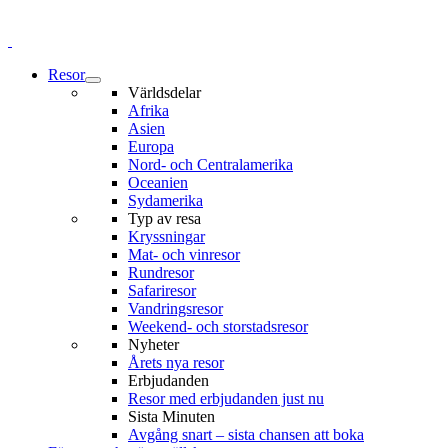
Resor
Världsdelar
Afrika
Asien
Europa
Nord- och Centralamerika
Oceanien
Sydamerika
Typ av resa
Kryssningar
Mat- och vinresor
Rundresor
Safariresor
Vandringsresor
Weekend- och storstadsresor
Nyheter
Årets nya resor
Erbjudanden
Resor med erbjudanden just nu
Sista Minuten
Avgång snart – sista chansen att boka