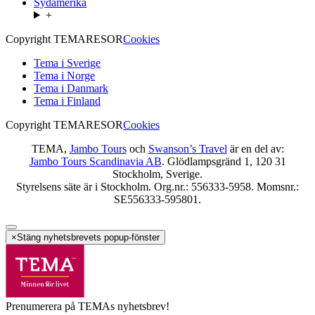
Sydamerika
+
Copyright TEMARESOR
Cookies
Tema i Sverige
Tema i Norge
Tema i Danmark
Tema i Finland
Copyright TEMARESOR
Cookies
TEMA,
Jambo Tours
och
Swanson’s Travel
är en del av:
Jambo Tours Scandinavia AB
. Glödlampsgränd 1, 120 31
Stockholm, Sverige.
Styrelsens säte är i Stockholm. Org.nr.: 556333-5958. Momsnr.:
SE556333-595801.
×
Stäng nyhetsbrevets popup-fönster
Prenumerera på TEMAs nyhetsbrev!