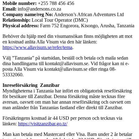
Mobile number:
+255 788 456 456
Email:
info@andersons.co.za
Company name/reg No:
Anderson’s African Adventures Ltd
Relationship:
Local Tour Operator (DMC)
Physical address:
Farm 752 Engorora, Kisongo, Arusha, Tanzania
Behöver du hjälp med din visumansökan finns möjligheten att mot
en kostnad anlita Alla Visum via den här länken:
https://www.allavisum.se/refer/tema
.
Välj ”Tanzania” på startsidan, beställ och betala och maila sedan
dina handlingarna till kontakt@allavisum.se. Vid frågor kan ni e-
posta Alla Visum via kontakt@allavisum.se eller ringa 08-
53332060.
Inreseförsäkring Zanzibar
Myndigheterna i Tanzania har infört en obligatorisk reseförsäkring
för besökare till Zanzibar. Denna försäkring måste tecknas före
avresan, oavsett om man har annan reseförsäkring och oavsett om
man anländer från Tanzanias fastland eller direkt till Zanzibar.
Försäkringens kostnad är 44 USD per person och tecknas via
länken:
https://visitzanzibar.go.tz/
Man kan betala med Mastercard eller Visa. Barn under 2 år betalar