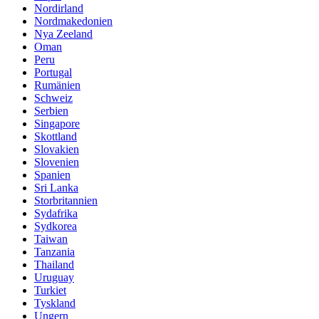
Nordirland
Nordmakedonien
Nya Zeeland
Oman
Peru
Portugal
Rumänien
Schweiz
Serbien
Singapore
Skottland
Slovakien
Slovenien
Spanien
Sri Lanka
Storbritannien
Sydafrika
Sydkorea
Taiwan
Tanzania
Thailand
Uruguay
Turkiet
Tyskland
Ungern