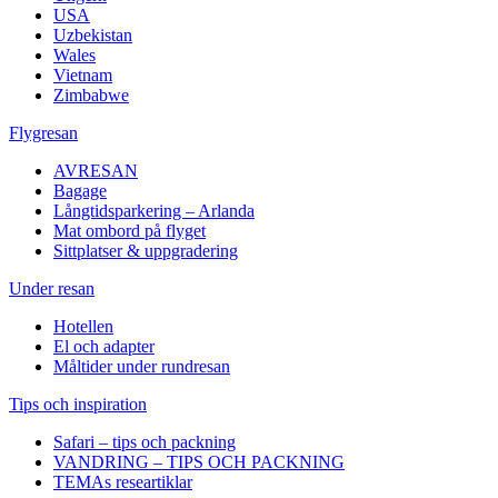
USA
Uzbekistan
Wales
Vietnam
Zimbabwe
Flygresan
AVRESAN
Bagage
Långtidsparkering – Arlanda
Mat ombord på flyget
Sittplatser & uppgradering
Under resan
Hotellen
El och adapter
Måltider under rundresan
Tips och inspiration
Safari – tips och packning
VANDRING – TIPS OCH PACKNING
TEMAs researtiklar