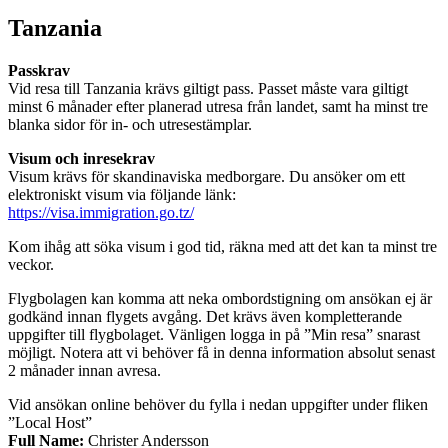
Tanzania
Passkrav
Vid resa till Tanzania krävs giltigt pass. Passet måste vara giltigt
minst 6 månader efter planerad utresa från landet, samt ha minst tre
blanka sidor för in- och utresestämplar.
Visum och inresekrav
Visum krävs för skandinaviska medborgare. Du ansöker om ett
elektroniskt visum via följande länk:
https://visa.immigration.go.tz/
Kom ihåg att söka visum i god tid, räkna med att det kan ta minst tre
veckor.
Flygbolagen kan komma att neka ombordstigning om ansökan ej är
godkänd innan flygets avgång. Det krävs även kompletterande
uppgifter till flygbolaget. Vänligen logga in på ”Min resa” snarast
möjligt. Notera att vi behöver få in denna information absolut senast
2 månader innan avresa.
Vid ansökan online behöver du fylla i nedan uppgifter under fliken
”Local Host”
Full Name:
Christer Andersson