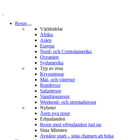
Resor
Världsdelar
Afrika
Asien
Europa
Nord- och Centralamerika
Oceanien
Sydamerika
Typ av resa
Kryssningar
Mat- och vinresor
Rundresor
Safariresor
Vandringsresor
Weekend- och storstadsresor
Nyheter
Årets nya resor
Erbjudanden
Resor med erbjudanden just nu
Sista Minuten
Avgång snart – sista chansen att boka