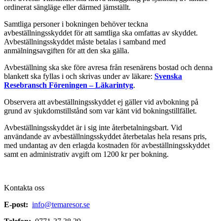
ordinerat sängläge eller därmed jämställt.
Samtliga personer i bokningen behöver teckna
avbeställningsskyddet för att samtliga ska omfattas av skyddet.
Avbeställningsskyddet måste betalas i samband med
anmälningsavgiften för att den ska gälla.
Avbeställning ska ske före avresa från resenärens bostad och denna
blankett ska fyllas i och skrivas under av läkare:
Svenska
Resebransch Föreningen – Läkarintyg
.
Observera att avbeställningsskyddet ej gäller vid avbokning på
grund av sjukdomstillstånd som var känt vid bokningstillfället.
Avbeställningsskyddet är i sig inte återbetalningsbart. Vid
användande av avbeställningsskyddet återbetalas hela resans pris,
med undantag av den erlagda kostnaden för avbeställningsskyddet
samt en administrativ avgift om 1200 kr per bokning.
Kontakta oss
E-post:
info@temaresor.se