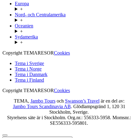
Europa
+
Nord- och Centralamerika
+
Oceanien
+
Sydamerika
+
Copyright TEMARESOR
Cookies
Tema i Sverige
Tema i Norge
Tema i Danmark
Tema i Finland
Copyright TEMARESOR
Cookies
TEMA,
Jambo Tours
och
Swanson’s Travel
är en del av:
Jambo Tours Scandinavia AB
. Glödlampsgränd 1, 120 31
Stockholm, Sverige.
Styrelsens säte är i Stockholm. Org.nr.: 556333-5958. Momsnr.:
SE556333-595801.