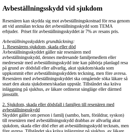
Avbeställningsskydd vid sjukdom
Resenären kan skydda sig mot avbeställningskostnad för resa genom
att vid anmälan teckna det avbeställningsskydd som TEMA
erbjuder. Priset för avbeställningsskyddet är 7% av resans pris.
Avbeställningsskyddets grundtäckning:
1. Resenärens sjukdom, skada eller död
Avbeställningsskyddet gäller när resenären med
avbeställningsskydd, dennes medresande familjemedlem eller
medresenär med avbeställningsskydd inte kan påbörja planlagd resa
på grund av dödsfall eller allvarlig, akut sjukdom/skada som
uppkommit efter avbeställningsskyddets teckning, men före avresa.
Resenären med avbeställningsskyddet ska omgående söka läkare så
snart den akuta sjukdomen/skadan uppstår. Tillståndet ska kräva
inläggning på sjukhus, av läkare ordinerat sängläge eller därmed
jämställt.
2. Sjukdom, skada eller dödsfall i familjen till resenären med
avbeställningsskydd
Skyddet gäller om person i familj (sambo, barn, föräldrar, syskon)
till resenären med avbeställningsskydd drabbas av allvarlig akut
sjukdom, skada eller död efter att avbeställningsskydd tecknats, men
före avresa. Tillståndet ska kräva inläggning på sjukhus, av läkare