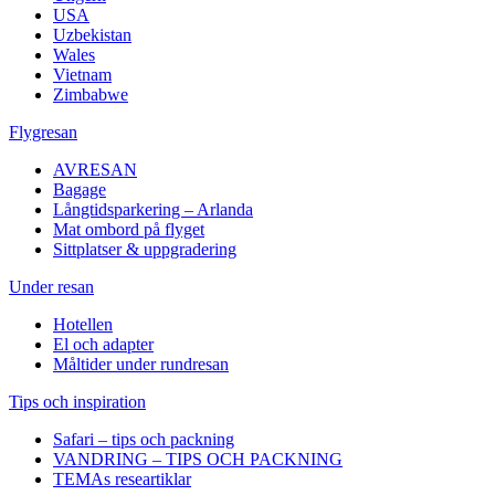
USA
Uzbekistan
Wales
Vietnam
Zimbabwe
Flygresan
AVRESAN
Bagage
Långtidsparkering – Arlanda
Mat ombord på flyget
Sittplatser & uppgradering
Under resan
Hotellen
El och adapter
Måltider under rundresan
Tips och inspiration
Safari – tips och packning
VANDRING – TIPS OCH PACKNING
TEMAs researtiklar