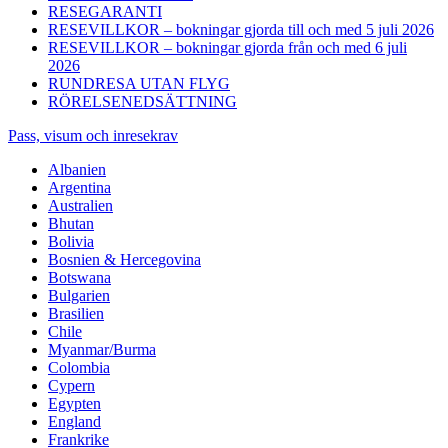
RESEGARANTI
RESEVILLKOR – bokningar gjorda till och med 5 juli 2026
RESEVILLKOR – bokningar gjorda från och med 6 juli
2026
RUNDRESA UTAN FLYG
RÖRELSENEDSÄTTNING
Pass, visum och inresekrav
Albanien
Argentina
Australien
Bhutan
Bolivia
Bosnien & Hercegovina
Botswana
Bulgarien
Brasilien
Chile
Myanmar/Burma
Colombia
Cypern
Egypten
England
Frankrike