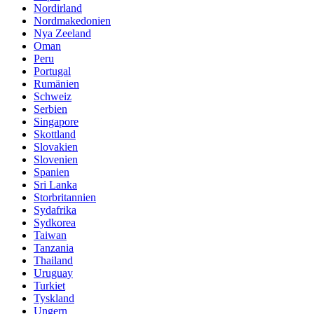
Nordirland
Nordmakedonien
Nya Zeeland
Oman
Peru
Portugal
Rumänien
Schweiz
Serbien
Singapore
Skottland
Slovakien
Slovenien
Spanien
Sri Lanka
Storbritannien
Sydafrika
Sydkorea
Taiwan
Tanzania
Thailand
Uruguay
Turkiet
Tyskland
Ungern