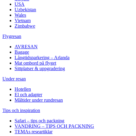
USA
Uzbekistan
Wales
Vietnam
Zimbabwe
Flygresan
AVRESAN
Bagage
Långtidsparkering – Arlanda
Mat ombord på flyget
Sittplatser & uppgradering
Under resan
Hotellen
El och adapter
Måltider under rundresan
Tips och inspiration
Safari – tips och packning
VANDRING – TIPS OCH PACKNING
TEMAs researtiklar