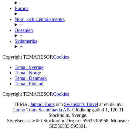
+
Europa
+
Nord- och Centralamerika
+
Oceanien
+
Sydamerika
+
Copyright TEMARESOR
Cookies
Tema i Sverige
Tema i Norge
Tema i Danmark
Tema i Finland
Copyright TEMARESOR
Cookies
TEMA,
Jambo Tours
och
Swanson’s Travel
är en del av:
Jambo Tours Scandinavia AB
. Glödlampsgränd 1, 120 31
Stockholm, Sverige.
Styrelsens säte är i Stockholm. Org.nr.: 556333-5958. Momsnr.:
SE556333-595801.