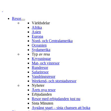
Resor
Världsdelar
Afrika
Asien
Europa
Nord- och Centralamerika
Oceanien
Sydamerika
Typ av resa
Kryssningar
Mat- och vinresor
Rundresor
Safariresor
Vandringsresor
Weekend- och storstadsresor
Nyheter
Årets nya resor
Erbjudanden
Resor med erbjudanden just nu
Sista Minuten
Avgång snart – sista chansen att boka