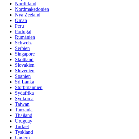
Nordirland
Nordmakedonien
Nya Zeeland
Oman
Peru
Portugal
Rumänien
Schweiz
Serbien
Singapore
Skottland
Slovakien
Slovenien
Spanien
Sri Lanka
Storbritannien
Sydafrika
Sydkorea
Taiwan
Tanzania
Thailand
Uruguay
Turkiet
Tyskland
Ungern