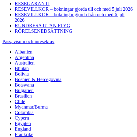
RESEGARANTI
RESEVILLKOR – bokningar gjorda till och med 5 juli 2026
RESEVILLKOR – bokningar gjorda från och med 6 juli
2026
RUNDRESA UTAN FLYG
RÖRELSENEDSÄTTNING
Pass, visum och inresekrav
Albanien
Argentina
Australien
Bhutan
Bolivia
Bosnien & Hercegovina
Botswana
Bulgarien
Brasilien
Chile
Myanmar/Burma
Colombia
Cypern
Egypten
England
Frankrike