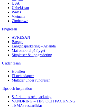
USA
Uzbekistan
Wales
Vietnam
Zimbabwe
Flygresan
AVRESAN
Bagage
Långtidsparkering – Arlanda
Mat ombord på flyget
Sittplatser & uppgradering
Under resan
Hotellen
El och adapter
Måltider under rundresan
Tips och inspiration
Safari – tips och packning
VANDRING – TIPS OCH PACKNING
TEMAs researtiklar