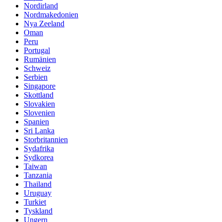
Nordirland
Nordmakedonien
Nya Zeeland
Oman
Peru
Portugal
Rumänien
Schweiz
Serbien
Singapore
Skottland
Slovakien
Slovenien
Spanien
Sri Lanka
Storbritannien
Sydafrika
Sydkorea
Taiwan
Tanzania
Thailand
Uruguay
Turkiet
Tyskland
Ungern