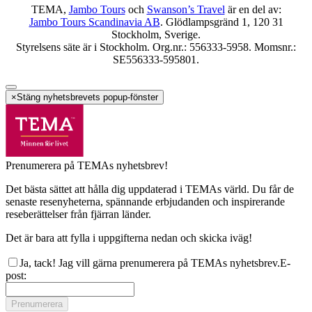
TEMA,
Jambo Tours
och
Swanson’s Travel
är en del av:
Jambo Tours Scandinavia AB
. Glödlampsgränd 1, 120 31
Stockholm, Sverige.
Styrelsens säte är i Stockholm. Org.nr.: 556333-5958. Momsnr.:
SE556333-595801.
×
Stäng nyhetsbrevets popup-fönster
Prenumerera på TEMAs nyhetsbrev!
Det bästa sättet att hålla dig uppdaterad i TEMAs värld. Du får de
senaste resenyheterna, spännande erbjudanden och inspirerande
reseberättelser från fjärran länder.
Det är bara att fylla i uppgifterna nedan och skicka iväg!
Ja, tack! Jag vill gärna prenumerera på TEMAs nyhetsbrev.
E-
post
:
Prenumerera