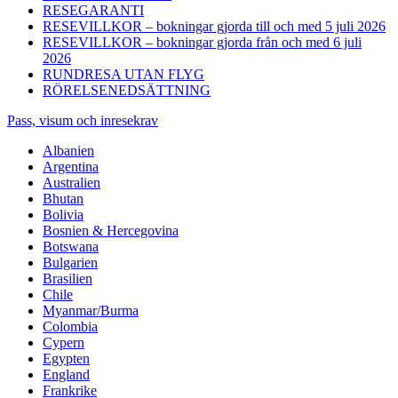
RESEGARANTI
RESEVILLKOR – bokningar gjorda till och med 5 juli 2026
RESEVILLKOR – bokningar gjorda från och med 6 juli
2026
RUNDRESA UTAN FLYG
RÖRELSENEDSÄTTNING
Pass, visum och inresekrav
Albanien
Argentina
Australien
Bhutan
Bolivia
Bosnien & Hercegovina
Botswana
Bulgarien
Brasilien
Chile
Myanmar/Burma
Colombia
Cypern
Egypten
England
Frankrike