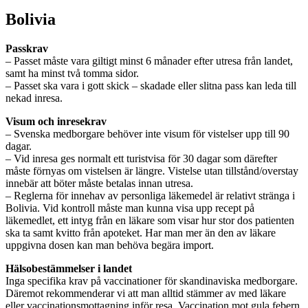
Bolivia
Passkrav
– Passet måste vara giltigt minst 6 månader efter utresa från landet,
samt ha minst två tomma sidor.
– Passet ska vara i gott skick – skadade eller slitna pass kan leda till
nekad inresa.
Visum och inresekrav
– Svenska medborgare behöver inte visum för vistelser upp till 90
dagar.
– Vid inresa ges normalt ett turistvisa för 30 dagar som därefter
måste förnyas om vistelsen är längre. Vistelse utan tillstånd/overstay
innebär att böter måste betalas innan utresa.
– Reglerna för innehav av personliga läkemedel är relativt stränga i
Bolivia. Vid kontroll måste man kunna visa upp recept på
läkemedlet, ett intyg från en läkare som visar hur stor dos patienten
ska ta samt kvitto från apoteket. Har man mer än den av läkare
uppgivna dosen kan man behöva begära import.
Hälsobestämmelser i landet
Inga specifika krav på vaccinationer för skandinaviska medborgare.
Däremot rekommenderar vi att man alltid stämmer av med läkare
eller vaccinationsmottagning inför resa. Vaccination mot gula febern