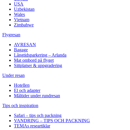
USA
Uzbekistan
Wales
Vietnam
Zimbabwe
Flygresan
AVRESAN
Bagage
Långtidsparkering – Arlanda
Mat ombord på flyget
Sittplatser & uppgradering
Under resan
Hotellen
El och adapter
Måltider under rundresan
Tips och inspiration
Safari – tips och packning
VANDRING – TIPS OCH PACKNING
TEMAs researtiklar