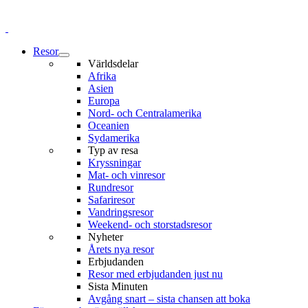
Resor
Världsdelar
Afrika
Asien
Europa
Nord- och Centralamerika
Oceanien
Sydamerika
Typ av resa
Kryssningar
Mat- och vinresor
Rundresor
Safariresor
Vandringsresor
Weekend- och storstadsresor
Nyheter
Årets nya resor
Erbjudanden
Resor med erbjudanden just nu
Sista Minuten
Avgång snart – sista chansen att boka