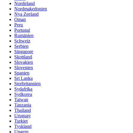
Nordirland
Nordmakedonien
Nya Zeeland
Oman
Peru
Portugal
Rumänien
Schweiz
Serbien
Singapore
Skottland
Slovakien
Slovenien
Spanien
Sri Lanka
Storbritannien
Sydafrika
Sydkorea
Taiwan
Tanzania
Thailand
Uruguay
Turkiet
Tyskland
Ungern