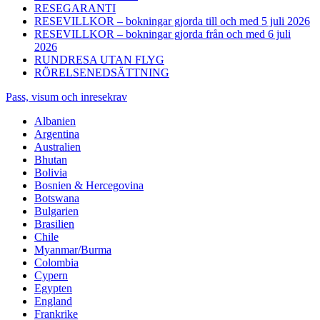
RESEGARANTI
RESEVILLKOR – bokningar gjorda till och med 5 juli 2026
RESEVILLKOR – bokningar gjorda från och med 6 juli
2026
RUNDRESA UTAN FLYG
RÖRELSENEDSÄTTNING
Pass, visum och inresekrav
Albanien
Argentina
Australien
Bhutan
Bolivia
Bosnien & Hercegovina
Botswana
Bulgarien
Brasilien
Chile
Myanmar/Burma
Colombia
Cypern
Egypten
England
Frankrike