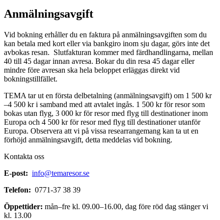
Anmälningsavgift
Vid bokning erhåller du en faktura på anmälningsavgiften som du
kan betala med kort eller via bankgiro inom sju dagar, görs inte det
avbokas resan. Slutfakturan kommer med färdhandlingarna, mellan
40 till 45 dagar innan avresa. Bokar du din resa 45 dagar eller
mindre före avresan ska hela beloppet erläggas direkt vid
bokningstillfället.
TEMA tar ut en första delbetalning (anmälningsavgift) om 1 500 kr
–4 500 kr i samband med att avtalet ingås. 1 500 kr för resor som
bokas utan flyg, 3 000 kr för resor med flyg till destinationer inom
Europa och 4 500 kr för resor med flyg till destinationer utanför
Europa. Observera att vi på vissa researrangemang kan ta ut en
förhöjd anmälningsavgift, detta meddelas vid bokning.
Kontakta oss
E-post:
info@temaresor.se
Telefon:
0771-37 38 39
Öppettider:
mån–fre kl. 09.00–16.00, dag före röd dag stänger vi
kl. 13.00