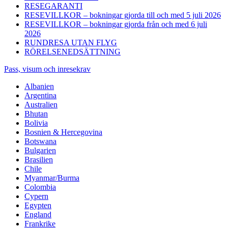
RESEGARANTI
RESEVILLKOR – bokningar gjorda till och med 5 juli 2026
RESEVILLKOR – bokningar gjorda från och med 6 juli
2026
RUNDRESA UTAN FLYG
RÖRELSENEDSÄTTNING
Pass, visum och inresekrav
Albanien
Argentina
Australien
Bhutan
Bolivia
Bosnien & Hercegovina
Botswana
Bulgarien
Brasilien
Chile
Myanmar/Burma
Colombia
Cypern
Egypten
England
Frankrike