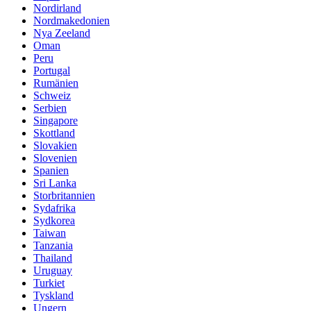
Nordirland
Nordmakedonien
Nya Zeeland
Oman
Peru
Portugal
Rumänien
Schweiz
Serbien
Singapore
Skottland
Slovakien
Slovenien
Spanien
Sri Lanka
Storbritannien
Sydafrika
Sydkorea
Taiwan
Tanzania
Thailand
Uruguay
Turkiet
Tyskland
Ungern