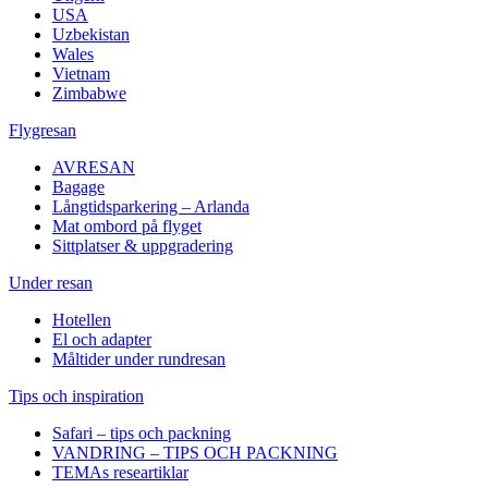
USA
Uzbekistan
Wales
Vietnam
Zimbabwe
Flygresan
AVRESAN
Bagage
Långtidsparkering – Arlanda
Mat ombord på flyget
Sittplatser & uppgradering
Under resan
Hotellen
El och adapter
Måltider under rundresan
Tips och inspiration
Safari – tips och packning
VANDRING – TIPS OCH PACKNING
TEMAs researtiklar