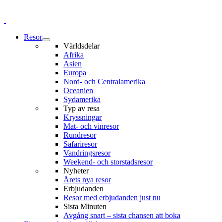
Resor
Världsdelar
Afrika
Asien
Europa
Nord- och Centralamerika
Oceanien
Sydamerika
Typ av resa
Kryssningar
Mat- och vinresor
Rundresor
Safariresor
Vandringsresor
Weekend- och storstadsresor
Nyheter
Årets nya resor
Erbjudanden
Resor med erbjudanden just nu
Sista Minuten
Avgång snart – sista chansen att boka