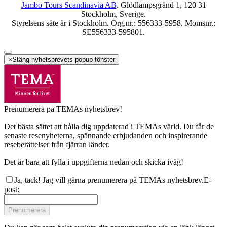
Jambo Tours Scandinavia AB
. Glödlampsgränd 1, 120 31
Stockholm, Sverige.
Styrelsens säte är i Stockholm. Org.nr.: 556333-5958. Momsnr.:
SE556333-595801.
×
Stäng nyhetsbrevets popup-fönster
Prenumerera på TEMAs nyhetsbrev!
Det bästa sättet att hålla dig uppdaterad i TEMAs värld. Du får de
senaste resenyheterna, spännande erbjudanden och inspirerande
reseberättelser från fjärran länder.
Det är bara att fylla i uppgifterna nedan och skicka iväg!
Ja, tack! Jag vill gärna prenumerera på TEMAs nyhetsbrev.
E-
post
:
Prenumerera