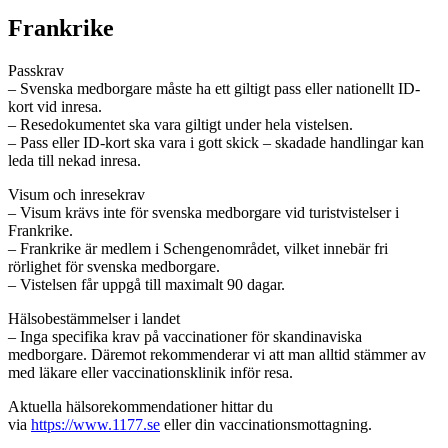
Frankrike
Passkrav
– Svenska medborgare måste ha ett giltigt pass eller nationellt ID-
kort vid inresa.
– Resedokumentet ska vara giltigt under hela vistelsen.
– Pass eller ID-kort ska vara i gott skick – skadade handlingar kan
leda till nekad inresa.
Visum och inresekrav
– Visum krävs inte för svenska medborgare vid turistvistelser i
Frankrike.
– Frankrike är medlem i Schengenområdet, vilket innebär fri
rörlighet för svenska medborgare.
– Vistelsen får uppgå till maximalt 90 dagar.
Hälsobestämmelser i landet
– Inga specifika krav på vaccinationer för skandinaviska
medborgare. Däremot rekommenderar vi att man alltid stämmer av
med läkare eller vaccinationsklinik inför resa.
Aktuella hälsorekommendationer hittar du
via
https://www.1177.se
eller din vaccinationsmottagning.