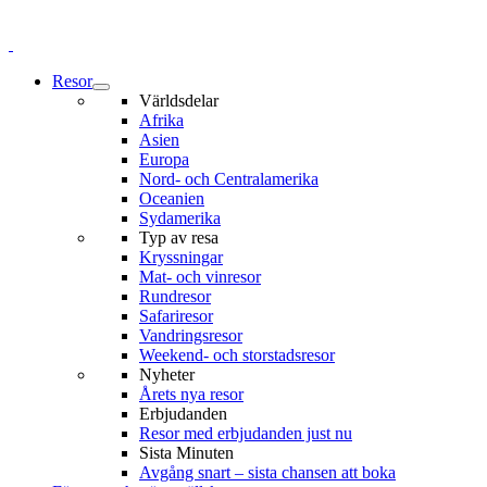
Resor
Världsdelar
Afrika
Asien
Europa
Nord- och Centralamerika
Oceanien
Sydamerika
Typ av resa
Kryssningar
Mat- och vinresor
Rundresor
Safariresor
Vandringsresor
Weekend- och storstadsresor
Nyheter
Årets nya resor
Erbjudanden
Resor med erbjudanden just nu
Sista Minuten
Avgång snart – sista chansen att boka