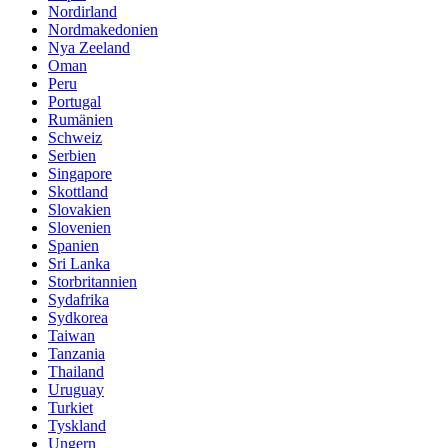
Nordirland
Nordmakedonien
Nya Zeeland
Oman
Peru
Portugal
Rumänien
Schweiz
Serbien
Singapore
Skottland
Slovakien
Slovenien
Spanien
Sri Lanka
Storbritannien
Sydafrika
Sydkorea
Taiwan
Tanzania
Thailand
Uruguay
Turkiet
Tyskland
Ungern