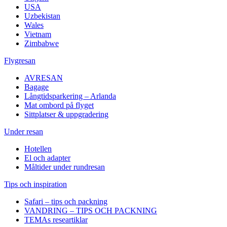
USA
Uzbekistan
Wales
Vietnam
Zimbabwe
Flygresan
AVRESAN
Bagage
Långtidsparkering – Arlanda
Mat ombord på flyget
Sittplatser & uppgradering
Under resan
Hotellen
El och adapter
Måltider under rundresan
Tips och inspiration
Safari – tips och packning
VANDRING – TIPS OCH PACKNING
TEMAs researtiklar