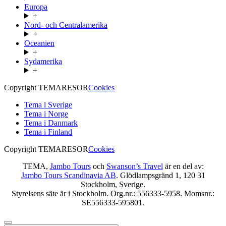
Europa
+
Nord- och Centralamerika
+
Oceanien
+
Sydamerika
+
Copyright TEMARESOR
Cookies
Tema i Sverige
Tema i Norge
Tema i Danmark
Tema i Finland
Copyright TEMARESOR
Cookies
TEMA,
Jambo Tours
och
Swanson’s Travel
är en del av:
Jambo Tours Scandinavia AB
. Glödlampsgränd 1, 120 31
Stockholm, Sverige.
Styrelsens säte är i Stockholm. Org.nr.: 556333-5958. Momsnr.:
SE556333-595801.