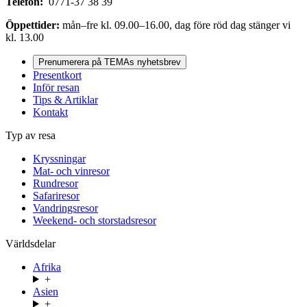
Telefon:
0771-37 38 39
Öppettider:
mån–fre kl. 09.00–16.00, dag före röd dag stänger vi
kl. 13.00
Prenumerera på TEMAs nyhetsbrev
Presentkort
Inför resan
Tips & Artiklar
Kontakt
Typ av resa
Kryssningar
Mat- och vinresor
Rundresor
Safariresor
Vandringsresor
Weekend- och storstadsresor
Världsdelar
Afrika
+
Asien
+