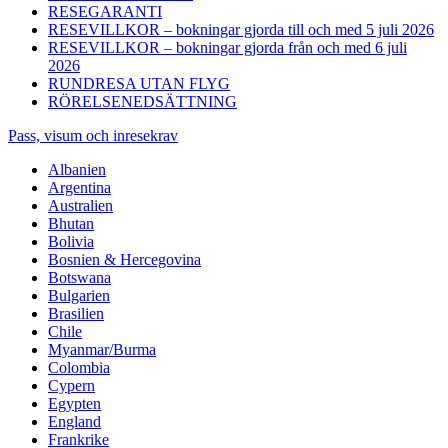
RESEGARANTI
RESEVILLKOR – bokningar gjorda till och med 5 juli 2026
RESEVILLKOR – bokningar gjorda från och med 6 juli
2026
RUNDRESA UTAN FLYG
RÖRELSENEDSÄTTNING
Pass, visum och inresekrav
Albanien
Argentina
Australien
Bhutan
Bolivia
Bosnien & Hercegovina
Botswana
Bulgarien
Brasilien
Chile
Myanmar/Burma
Colombia
Cypern
Egypten
England
Frankrike