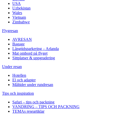
USA
Uzbekistan
Wales
Vietnam
Zimbabwe
Flygresan
AVRESAN
Bagage
Långtidsparkering – Arlanda
Mat ombord på flyget
Sittplatser & uppgradering
Under resan
Hotellen
El och adapter
Måltider under rundresan
Tips och inspiration
Safari – tips och packning
VANDRING – TIPS OCH PACKNING
TEMAs researtiklar