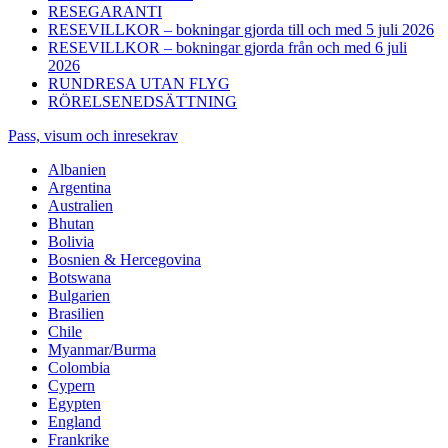
RESEGARANTI
RESEVILLKOR – bokningar gjorda till och med 5 juli 2026
RESEVILLKOR – bokningar gjorda från och med 6 juli
2026
RUNDRESA UTAN FLYG
RÖRELSENEDSÄTTNING
Pass, visum och inresekrav
Albanien
Argentina
Australien
Bhutan
Bolivia
Bosnien & Hercegovina
Botswana
Bulgarien
Brasilien
Chile
Myanmar/Burma
Colombia
Cypern
Egypten
England
Frankrike