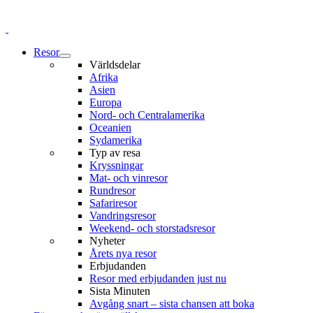
Resor
Världsdelar
Afrika
Asien
Europa
Nord- och Centralamerika
Oceanien
Sydamerika
Typ av resa
Kryssningar
Mat- och vinresor
Rundresor
Safariresor
Vandringsresor
Weekend- och storstadsresor
Nyheter
Årets nya resor
Erbjudanden
Resor med erbjudanden just nu
Sista Minuten
Avgång snart – sista chansen att boka