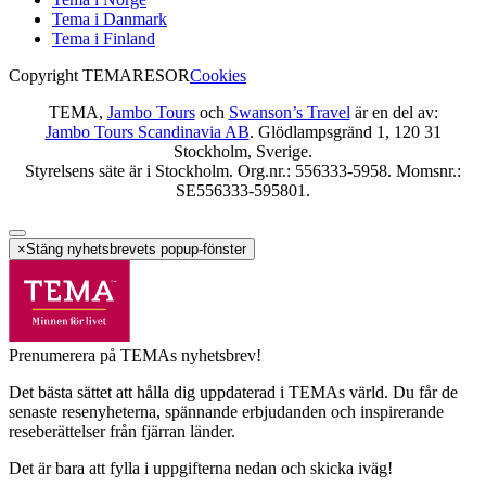
Tema i Danmark
Tema i Finland
Copyright TEMARESOR
Cookies
TEMA,
Jambo Tours
och
Swanson’s Travel
är en del av:
Jambo Tours Scandinavia AB
. Glödlampsgränd 1, 120 31
Stockholm, Sverige.
Styrelsens säte är i Stockholm. Org.nr.: 556333-5958. Momsnr.:
SE556333-595801.
×
Stäng nyhetsbrevets popup-fönster
Prenumerera på TEMAs nyhetsbrev!
Det bästa sättet att hålla dig uppdaterad i TEMAs värld. Du får de
senaste resenyheterna, spännande erbjudanden och inspirerande
reseberättelser från fjärran länder.
Det är bara att fylla i uppgifterna nedan och skicka iväg!