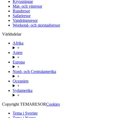
Kryssningar
Mat- och vinresor
Rundresor
Safariresor
Vandringsresor
Weekend- och storstadsresor
Världsdelar
Afrika
+
Asien
+
Europa
+
Nord- och Centralamerika
+
Oceanien
+
Sydamerika
+
Copyright TEMARESOR
Cookies
Tema i Sverige
Tema i Norge