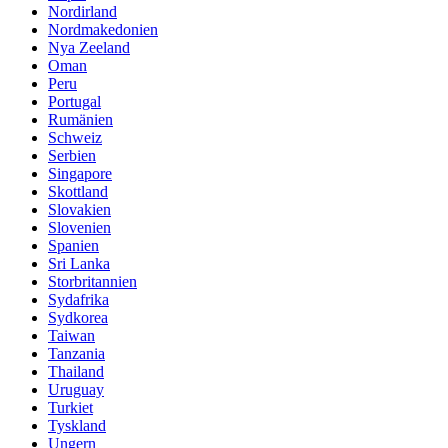
Nordirland
Nordmakedonien
Nya Zeeland
Oman
Peru
Portugal
Rumänien
Schweiz
Serbien
Singapore
Skottland
Slovakien
Slovenien
Spanien
Sri Lanka
Storbritannien
Sydafrika
Sydkorea
Taiwan
Tanzania
Thailand
Uruguay
Turkiet
Tyskland
Ungern