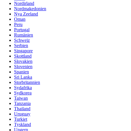
Nordirland
Nordmakedonien
Nya Zeeland
Oman
Peru
Portugal
Rumänien
Schweiz
Serbien
Singapore
Skottland
Slovakien
Slovenien
Spanien
Sri Lanka
Storbritannien
Sydafrika
Sydkorea
Taiwan
Tanzania
Thailand
Uruguay
Turkiet
Tyskland
Ungern