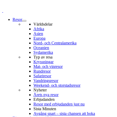
Resor
Världsdelar
Afrika
Asien
Europa
Nord- och Centralamerika
Oceanien
Sydamerika
Typ av resa
Kryssningar
Mat- och vinresor
Rundresor
Safariresor
Vandringsresor
Weekend- och storstadsresor
Nyheter
Årets nya resor
Erbjudanden
Resor med erbjudanden just nu
Sista Minuten
Avgång snart – sista chansen att boka