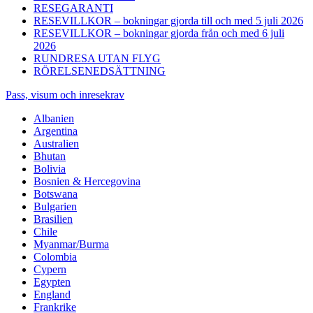
RESEGARANTI
RESEVILLKOR – bokningar gjorda till och med 5 juli 2026
RESEVILLKOR – bokningar gjorda från och med 6 juli
2026
RUNDRESA UTAN FLYG
RÖRELSENEDSÄTTNING
Pass, visum och inresekrav
Albanien
Argentina
Australien
Bhutan
Bolivia
Bosnien & Hercegovina
Botswana
Bulgarien
Brasilien
Chile
Myanmar/Burma
Colombia
Cypern
Egypten
England
Frankrike