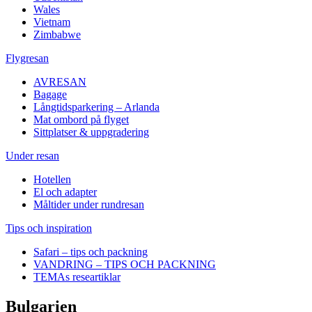
Wales
Vietnam
Zimbabwe
Flygresan
AVRESAN
Bagage
Långtidsparkering – Arlanda
Mat ombord på flyget
Sittplatser & uppgradering
Under resan
Hotellen
El och adapter
Måltider under rundresan
Tips och inspiration
Safari – tips och packning
VANDRING – TIPS OCH PACKNING
TEMAs researtiklar
Bulgarien