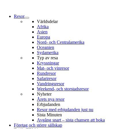
Resor
Världsdelar
Afrika
Asien
Europa
Nord- och Centralamerika
Oceanien
Sydamerika
Typ av resa
Kryssningar
Mat- och vinresor
Rundresor
Safariresor
Vandringsresor
Weekend- och storstadsresor
Nyheter
Årets nya resor
Erbjudanden
Resor med erbjudanden just nu
Sista Minuten
Avgång snart – sista chansen att boka
Företag och större sällskap