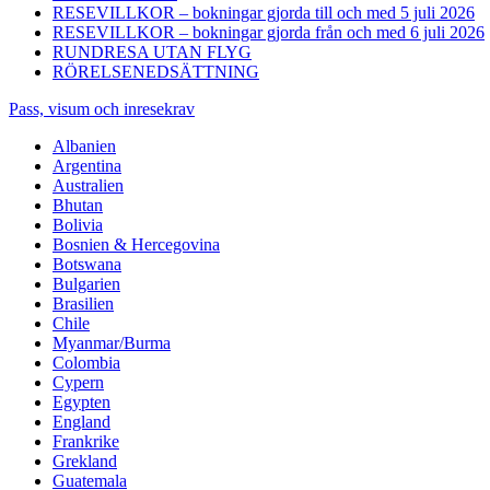
RESEVILLKOR – bokningar gjorda till och med 5 juli 2026
RESEVILLKOR – bokningar gjorda från och med 6 juli 2026
RUNDRESA UTAN FLYG
RÖRELSENEDSÄTTNING
Pass, visum och inresekrav
Albanien
Argentina
Australien
Bhutan
Bolivia
Bosnien & Hercegovina
Botswana
Bulgarien
Brasilien
Chile
Myanmar/Burma
Colombia
Cypern
Egypten
England
Frankrike
Grekland
Guatemala