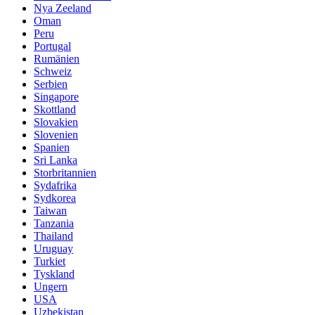
Nya Zeeland
Oman
Peru
Portugal
Rumänien
Schweiz
Serbien
Singapore
Skottland
Slovakien
Slovenien
Spanien
Sri Lanka
Storbritannien
Sydafrika
Sydkorea
Taiwan
Tanzania
Thailand
Uruguay
Turkiet
Tyskland
Ungern
USA
Uzbekistan