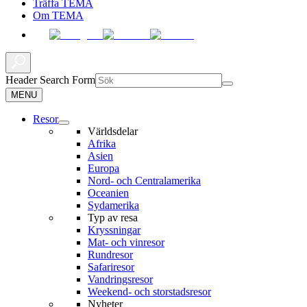
Träffa TEMA
Om TEMA
Header Search Form
MENU
Resor
Världsdelar
Afrika
Asien
Europa
Nord- och Centralamerika
Oceanien
Sydamerika
Typ av resa
Kryssningar
Mat- och vinresor
Rundresor
Safariresor
Vandringsresor
Weekend- och storstadsresor
Nyheter