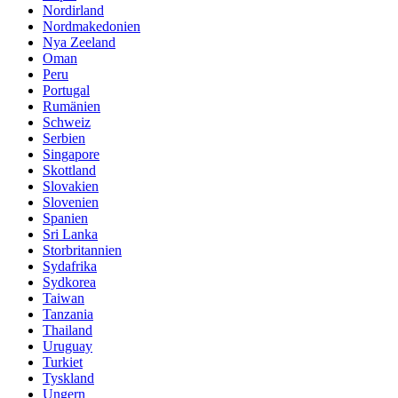
Nordirland
Nordmakedonien
Nya Zeeland
Oman
Peru
Portugal
Rumänien
Schweiz
Serbien
Singapore
Skottland
Slovakien
Slovenien
Spanien
Sri Lanka
Storbritannien
Sydafrika
Sydkorea
Taiwan
Tanzania
Thailand
Uruguay
Turkiet
Tyskland
Ungern