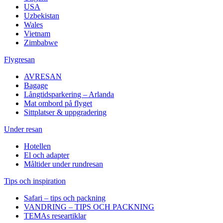
USA
Uzbekistan
Wales
Vietnam
Zimbabwe
Flygresan
AVRESAN
Bagage
Långtidsparkering – Arlanda
Mat ombord på flyget
Sittplatser & uppgradering
Under resan
Hotellen
El och adapter
Måltider under rundresan
Tips och inspiration
Safari – tips och packning
VANDRING – TIPS OCH PACKNING
TEMAs researtiklar