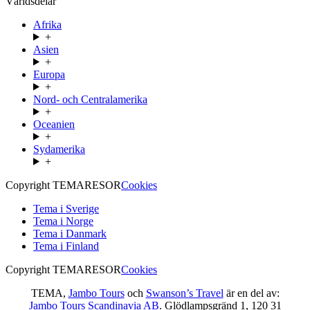
Världsdelar
Afrika
+
Asien
+
Europa
+
Nord- och Centralamerika
+
Oceanien
+
Sydamerika
+
Copyright TEMARESOR
Cookies
Tema i Sverige
Tema i Norge
Tema i Danmark
Tema i Finland
Copyright TEMARESOR
Cookies
TEMA,
Jambo Tours
och
Swanson’s Travel
är en del av:
Jambo Tours Scandinavia AB
. Glödlampsgränd 1, 120 31