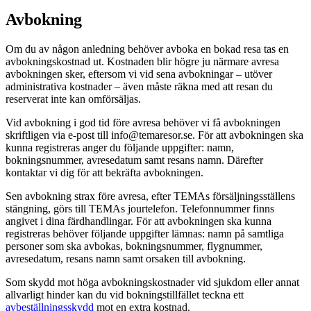
Avbokning
Om du av någon anledning behöver avboka en bokad resa tas en
avbokningskostnad ut. Kostnaden blir högre ju närmare avresa
avbokningen sker, eftersom vi vid sena avbokningar – utöver
administrativa kostnader – även måste räkna med att resan du
reserverat inte kan omförsäljas.
Vid avbokning i god tid före avresa behöver vi få avbokningen
skriftligen via e-post till
info@temaresor.se
. För att avbokningen ska
kunna registreras anger du följande uppgifter: namn,
bokningsnummer, avresedatum samt resans namn. Därefter
kontaktar vi dig för att bekräfta avbokningen.
Sen avbokning strax före avresa, efter TEMAs försäljningsställens
stängning, görs till TEMAs jourtelefon. Telefonnummer finns
angivet i dina färdhandlingar. För att avbokningen ska kunna
registreras behöver följande uppgifter lämnas: namn på samtliga
personer som ska avbokas, bokningsnummer, flygnummer,
avresedatum, resans namn samt orsaken till avbokning.
Som skydd mot höga avbokningskostnader vid sjukdom eller annat
allvarligt hinder kan du vid bokningstillfället teckna ett
avbeställningsskydd
mot en extra kostnad.