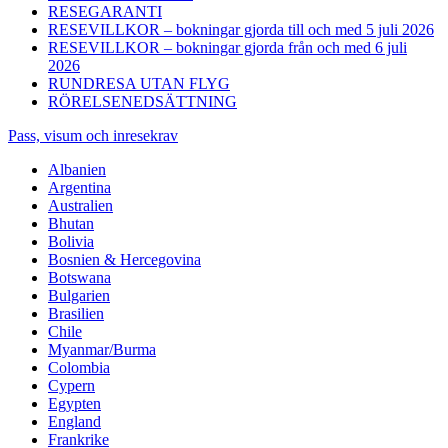
RESEGARANTI
RESEVILLKOR – bokningar gjorda till och med 5 juli 2026
RESEVILLKOR – bokningar gjorda från och med 6 juli
2026
RUNDRESA UTAN FLYG
RÖRELSENEDSÄTTNING
Pass, visum och inresekrav
Albanien
Argentina
Australien
Bhutan
Bolivia
Bosnien & Hercegovina
Botswana
Bulgarien
Brasilien
Chile
Myanmar/Burma
Colombia
Cypern
Egypten
England
Frankrike