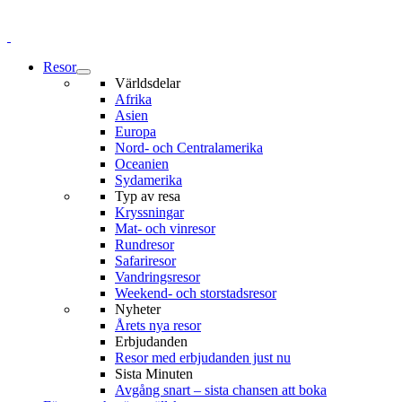
Resor
Världsdelar
Afrika
Asien
Europa
Nord- och Centralamerika
Oceanien
Sydamerika
Typ av resa
Kryssningar
Mat- och vinresor
Rundresor
Safariresor
Vandringsresor
Weekend- och storstadsresor
Nyheter
Årets nya resor
Erbjudanden
Resor med erbjudanden just nu
Sista Minuten
Avgång snart – sista chansen att boka