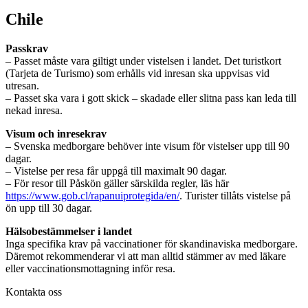
Chile
Passkrav
– Passet måste vara giltigt under vistelsen i landet. Det turistkort
(Tarjeta de Turismo) som erhålls vid inresan ska uppvisas vid
utresan.
– Passet ska vara i gott skick – skadade eller slitna pass kan leda till
nekad inresa.
Visum och inresekrav
– Svenska medborgare behöver inte visum för vistelser upp till 90
dagar.
– Vistelse per resa får uppgå till maximalt 90 dagar.
– För resor till Påskön gäller särskilda regler, läs här
https://www.gob.cl/rapanuiprotegida/en/
. Turister tillåts vistelse på
ön upp till 30 dagar.
Hälsobestämmelser i landet
Inga specifika krav på vaccinationer för skandinaviska medborgare.
Däremot rekommenderar vi att man alltid stämmer av med läkare
eller vaccinationsmottagning inför resa.
Kontakta oss