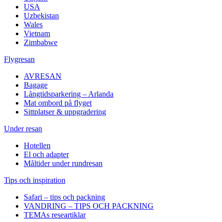
USA
Uzbekistan
Wales
Vietnam
Zimbabwe
Flygresan
AVRESAN
Bagage
Långtidsparkering – Arlanda
Mat ombord på flyget
Sittplatser & uppgradering
Under resan
Hotellen
El och adapter
Måltider under rundresan
Tips och inspiration
Safari – tips och packning
VANDRING – TIPS OCH PACKNING
TEMAs researtiklar