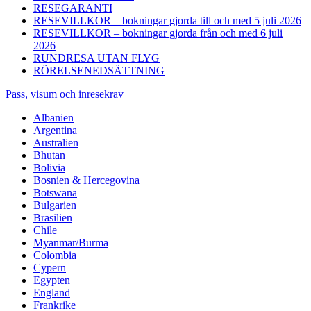
RESEGARANTI
RESEVILLKOR – bokningar gjorda till och med 5 juli 2026
RESEVILLKOR – bokningar gjorda från och med 6 juli
2026
RUNDRESA UTAN FLYG
RÖRELSENEDSÄTTNING
Pass, visum och inresekrav
Albanien
Argentina
Australien
Bhutan
Bolivia
Bosnien & Hercegovina
Botswana
Bulgarien
Brasilien
Chile
Myanmar/Burma
Colombia
Cypern
Egypten
England
Frankrike