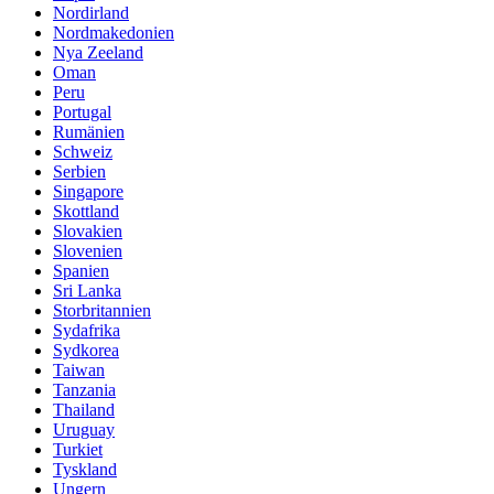
Nordirland
Nordmakedonien
Nya Zeeland
Oman
Peru
Portugal
Rumänien
Schweiz
Serbien
Singapore
Skottland
Slovakien
Slovenien
Spanien
Sri Lanka
Storbritannien
Sydafrika
Sydkorea
Taiwan
Tanzania
Thailand
Uruguay
Turkiet
Tyskland
Ungern