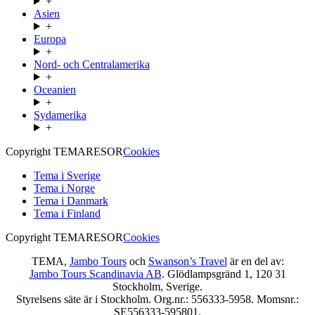
+
Asien
+
Europa
+
Nord- och Centralamerika
+
Oceanien
+
Sydamerika
+
Copyright TEMARESOR
Cookies
Tema i Sverige
Tema i Norge
Tema i Danmark
Tema i Finland
Copyright TEMARESOR
Cookies
TEMA,
Jambo Tours
och
Swanson’s Travel
är en del av:
Jambo Tours Scandinavia AB
. Glödlampsgränd 1, 120 31
Stockholm, Sverige.
Styrelsens säte är i Stockholm. Org.nr.: 556333-5958. Momsnr.:
SE556333-595801.