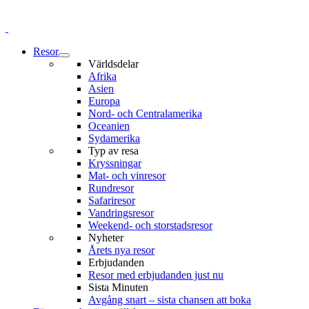
Resor
Världsdelar
Afrika
Asien
Europa
Nord- och Centralamerika
Oceanien
Sydamerika
Typ av resa
Kryssningar
Mat- och vinresor
Rundresor
Safariresor
Vandringsresor
Weekend- och storstadsresor
Nyheter
Årets nya resor
Erbjudanden
Resor med erbjudanden just nu
Sista Minuten
Avgång snart – sista chansen att boka