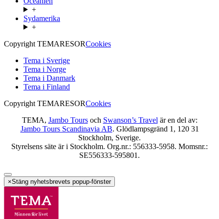
Oceanien
+
Sydamerika
+
Copyright TEMARESOR
Cookies
Tema i Sverige
Tema i Norge
Tema i Danmark
Tema i Finland
Copyright TEMARESOR
Cookies
TEMA,
Jambo Tours
och
Swanson’s Travel
är en del av:
Jambo Tours Scandinavia AB
. Glödlampsgränd 1, 120 31
Stockholm, Sverige.
Styrelsens säte är i Stockholm. Org.nr.: 556333-5958. Momsnr.:
SE556333-595801.
×
Stäng nyhetsbrevets popup-fönster