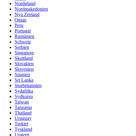
Nordirland
Nordmakedonien
Nya Zeeland
Oman
Peru
Portugal
Rumänien
Schweiz
Serbien
Singapore
Skottland
Slovakien
Slovenien
Spanien
Sri Lanka
Storbritannien
Sydafrika
Sydkorea
Taiwan
Tanzania
Thailand
Uruguay
Turkiet
Tyskland
Ungern