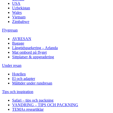
USA
Uzbekistan
Wales
Vietnam
Zimbabwe
Flygresan
AVRESAN
Bagage
Långtidsparkering – Arlanda
Mat ombord på flyget
Sittplatser & uppgradering
Under resan
Hotellen
El och adapter
Måltider under rundresan
Tips och inspiration
Safari – tips och packning
VANDRING – TIPS OCH PACKNING
TEMAs researtiklar