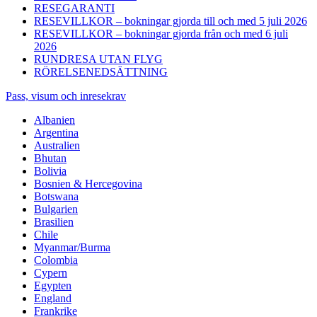
RESEGARANTI
RESEVILLKOR – bokningar gjorda till och med 5 juli 2026
RESEVILLKOR – bokningar gjorda från och med 6 juli
2026
RUNDRESA UTAN FLYG
RÖRELSENEDSÄTTNING
Pass, visum och inresekrav
Albanien
Argentina
Australien
Bhutan
Bolivia
Bosnien & Hercegovina
Botswana
Bulgarien
Brasilien
Chile
Myanmar/Burma
Colombia
Cypern
Egypten
England
Frankrike