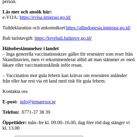
person.
Läs mer och ansök här:
e-VOA:
https://evisa.imigrasi.go.id/
Tulldeklaration och ankomstkort:
https://allindonesia.imigrasi.go.id/
Bali turistavgift:
https://lovebali.baliprov.go.id/
Hälsobestämmelser i landet
– Inga generella vaccinationskrav gäller för resenärer som reser från
Skandinavien, men vi rekommenderar alltid att man stämmer av med
läkare eller vaccinationsklinik inför resan.
– Vaccination mot gula febern kan krävas om resenären anländer
från eller har rest via ett land med risk för gula febern.
Kontakta oss
E-post:
info@temaresor.se
Telefon:
0771-37 38 39
Öppettider:
mån–fre kl. 09.00–16.00, dag före röd dag stänger vi
kl. 13.00