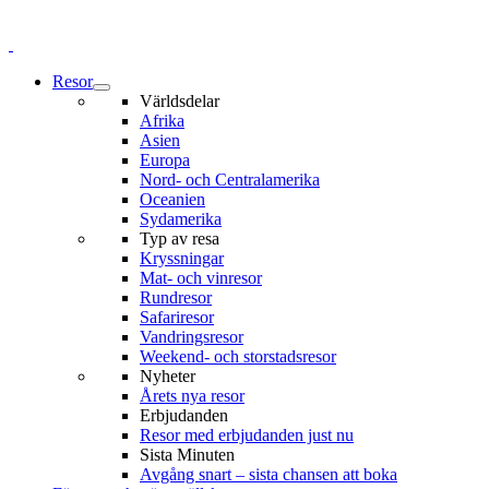
Resor
Världsdelar
Afrika
Asien
Europa
Nord- och Centralamerika
Oceanien
Sydamerika
Typ av resa
Kryssningar
Mat- och vinresor
Rundresor
Safariresor
Vandringsresor
Weekend- och storstadsresor
Nyheter
Årets nya resor
Erbjudanden
Resor med erbjudanden just nu
Sista Minuten
Avgång snart – sista chansen att boka