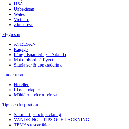
USA
Uzbekistan
Wales
Vietnam
Zimbabwe
Flygresan
AVRESAN
Bagage
Långtidsparkering – Arlanda
Mat ombord på flyget
Sittplatser & uppgradering
Under resan
Hotellen
El och adapter
Måltider under rundresan
Tips och inspiration
Safari – tips och packning
VANDRING – TIPS OCH PACKNING
TEMAs researtiklar