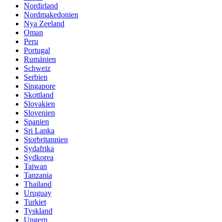
Nordirland
Nordmakedonien
Nya Zeeland
Oman
Peru
Portugal
Rumänien
Schweiz
Serbien
Singapore
Skottland
Slovakien
Slovenien
Spanien
Sri Lanka
Storbritannien
Sydafrika
Sydkorea
Taiwan
Tanzania
Thailand
Uruguay
Turkiet
Tyskland
Ungern