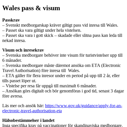
Wales pass & visum
Passkrav
– Svenskt medborgarskap kräver giltigt pass vid inresa till Wales.
– Passet ska vara giltigt under hela vistelsen.
– Passet ska vara i gott skick – skadade eller slitna pass kan leda till
nekad inresa.
Visum och inresekrav
– Svenska medborgare behöver inte visum för turistvistelser upp till
6 månader.
– Svenska medborgare måste däremot ansöka om ETA (Electronic
Travel Authorisation) före inresa till Wales.
– ETA gäller för flera inresor under en period på upp till 2 år, eller
tills passet löper ut.
– Vistelse per resa får uppgå till maximalt 6 månader.
– Ansökan görs digitalt och bör genomföras i god tid, senast 3 dagar
före avresa.
Läs mer och ansök här:
https://www.gov.uk/guidance/apply-for-an-
electronic-travel-authorisation-eta
Hälsobestämmelser i landet
Inga specifika krav på vaccinationer för skandinaviska medborgare.