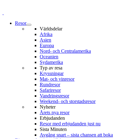
Resor
Världsdelar
Afrika
Asien
Europa
Nord- och Centralamerika
Oceanien
Sydamerika
Typ av resa
Kryssningar
Mat- och vinresor
Rundresor
Safariresor
Vandringsresor
Weekend- och storstadsresor
Nyheter
Årets nya resor
Erbjudanden
Resor med erbjudanden just nu
Sista Minuten
Avgång snart – sista chansen att boka