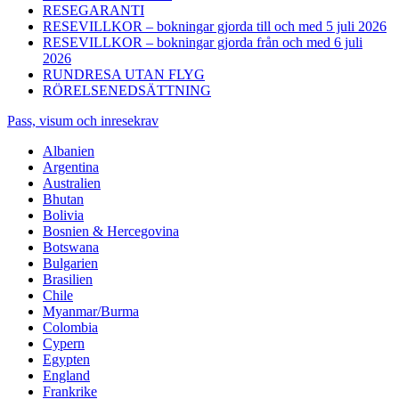
RESEGARANTI
RESEVILLKOR – bokningar gjorda till och med 5 juli 2026
RESEVILLKOR – bokningar gjorda från och med 6 juli
2026
RUNDRESA UTAN FLYG
RÖRELSENEDSÄTTNING
Pass, visum och inresekrav
Albanien
Argentina
Australien
Bhutan
Bolivia
Bosnien & Hercegovina
Botswana
Bulgarien
Brasilien
Chile
Myanmar/Burma
Colombia
Cypern
Egypten
England
Frankrike