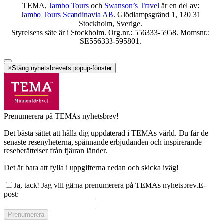
TEMA,
Jambo Tours
och
Swanson’s Travel
är en del av:
Jambo Tours Scandinavia AB
. Glödlampsgränd 1, 120 31
Stockholm, Sverige.
Styrelsens säte är i Stockholm. Org.nr.: 556333-5958. Momsnr.:
SE556333-595801.
×
Stäng nyhetsbrevets popup-fönster
Prenumerera på TEMAs nyhetsbrev!
Det bästa sättet att hålla dig uppdaterad i TEMAs värld. Du får de
senaste resenyheterna, spännande erbjudanden och inspirerande
reseberättelser från fjärran länder.
Det är bara att fylla i uppgifterna nedan och skicka iväg!
Ja, tack! Jag vill gärna prenumerera på TEMAs nyhetsbrev.
E-
post
:
Prenumerera