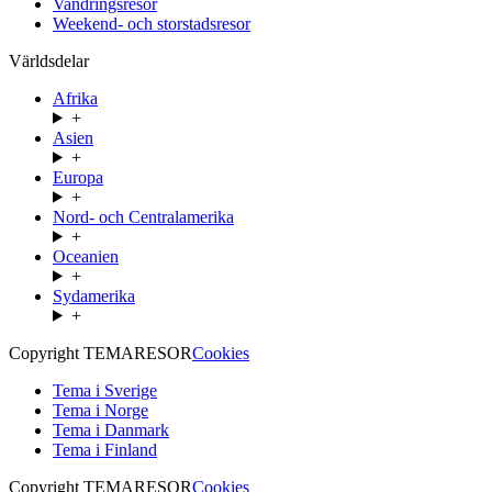
Vandringsresor
Weekend- och storstadsresor
Världsdelar
Afrika
+
Asien
+
Europa
+
Nord- och Centralamerika
+
Oceanien
+
Sydamerika
+
Copyright TEMARESOR
Cookies
Tema i Sverige
Tema i Norge
Tema i Danmark
Tema i Finland
Copyright TEMARESOR
Cookies