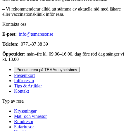
– Vi rekommenderar alltid att stämma av aktuella råd med läkare
eller vaccinationsklinik inför resa.
Kontakta oss
E-post:
info@temaresor.se
Telefon:
0771-37 38 39
Öppettider:
mån–fre kl. 09.00–16.00, dag före röd dag stänger vi
kl. 13.00
Prenumerera på TEMAs nyhetsbrev
Presentkort
Inför resan
Tips & Artiklar
Kontakt
Typ av resa
Kryssningar
Mat- och vinresor
Rundresor
Safariresor