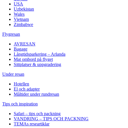
USA
Uzbekistan
Wales
Vietnam
Zimbabwe
Flygresan
AVRESAN
Bagage
Långtidsparkering – Arlanda
Mat ombord på flyget
Sittplatser & uppgradering
Under resan
Hotellen
El och adapter
Måltider under rundresan
Tips och inspiration
Safari – tips och packning
VANDRING – TIPS OCH PACKNING
TEMAs researtiklar