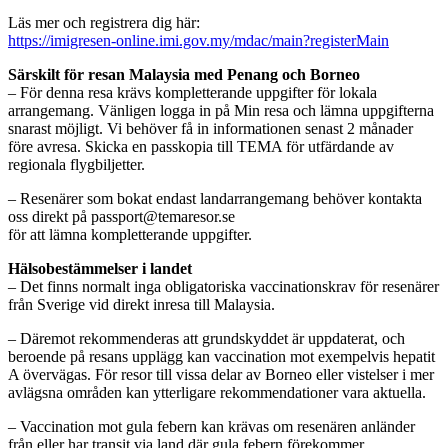
Läs mer och registrera dig här:
https://imigresen-online.imi.gov.my/mdac/main?registerMain
Särskilt för resan Malaysia med Penang och Borneo
– För denna resa krävs kompletterande uppgifter för lokala
arrangemang. Vänligen logga in på Min resa och lämna uppgifterna
snarast möjligt. Vi behöver få in informationen senast 2 månader
före avresa. Skicka en passkopia till TEMA för utfärdande av
regionala flygbiljetter.
– Resenärer som bokat endast landarrangemang behöver kontakta
oss direkt på passport@temaresor.se
för att lämna kompletterande uppgifter.
Hälsobestämmelser i landet
– Det finns normalt inga obligatoriska vaccinationskrav för resenärer
från Sverige vid direkt inresa till Malaysia.
– Däremot rekommenderas att grundskyddet är uppdaterat, och
beroende på resans upplägg kan vaccination mot exempelvis hepatit
A övervägas. För resor till vissa delar av Borneo eller vistelser i mer
avlägsna områden kan ytterligare rekommendationer vara aktuella.
– Vaccination mot gula febern kan krävas om resenären anländer
från eller har transit via land där gula febern förekommer.