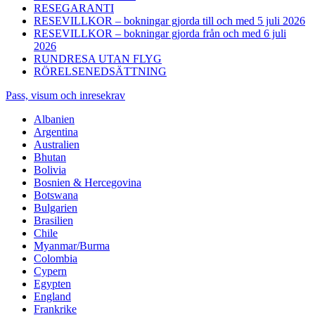
RESEGARANTI
RESEVILLKOR – bokningar gjorda till och med 5 juli 2026
RESEVILLKOR – bokningar gjorda från och med 6 juli
2026
RUNDRESA UTAN FLYG
RÖRELSENEDSÄTTNING
Pass, visum och inresekrav
Albanien
Argentina
Australien
Bhutan
Bolivia
Bosnien & Hercegovina
Botswana
Bulgarien
Brasilien
Chile
Myanmar/Burma
Colombia
Cypern
Egypten
England
Frankrike