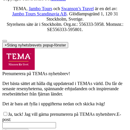
TEMA,
Jambo Tours
och
Swanson’s Travel
är en del av:
Jambo Tours Scandinavia AB
. Glödlampsgränd 1, 120 31
Stockholm, Sverige.
Styrelsens säte är i Stockholm. Org.nr.: 556333-5958. Momsnr.:
SE556333-595801.
×
Stäng nyhetsbrevets popup-fönster
Prenumerera på TEMAs nyhetsbrev!
Det bästa sättet att hålla dig uppdaterad i TEMAs värld. Du får de
senaste resenyheterna, spännande erbjudanden och inspirerande
reseberättelser från fjärran länder.
Det är bara att fylla i uppgifterna nedan och skicka iväg!
Ja, tack! Jag vill gärna prenumerera på TEMAs nyhetsbrev.
E-
post
: