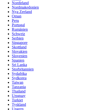
Nordirland
Nordmakedonien
Nya Zeeland
Oman
Peru
Portugal
Rumänien
Schweiz
Serbien
Singapore
Skottland
Slovakien
Slovenien
Spanien
Sri Lanka
Storbritannien
Sydafrika
Sydkorea
Taiwan
Tanzania
Thailand
Uruguay
Turkiet
Tyskland
Ungern