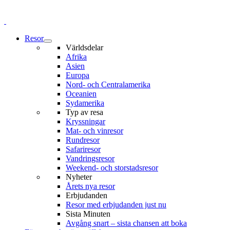
Resor
Världsdelar
Afrika
Asien
Europa
Nord- och Centralamerika
Oceanien
Sydamerika
Typ av resa
Kryssningar
Mat- och vinresor
Rundresor
Safariresor
Vandringsresor
Weekend- och storstadsresor
Nyheter
Årets nya resor
Erbjudanden
Resor med erbjudanden just nu
Sista Minuten
Avgång snart – sista chansen att boka