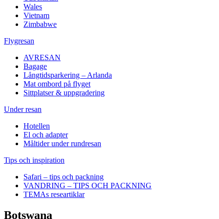
Wales
Vietnam
Zimbabwe
Flygresan
AVRESAN
Bagage
Långtidsparkering – Arlanda
Mat ombord på flyget
Sittplatser & uppgradering
Under resan
Hotellen
El och adapter
Måltider under rundresan
Tips och inspiration
Safari – tips och packning
VANDRING – TIPS OCH PACKNING
TEMAs researtiklar
Botswana