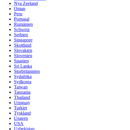
Nya Zeeland
Oman
Peru
Portugal
Rumänien
Schweiz
Serbien
Singapore
Skottland
Slovakien
Slovenien
Spanien
Sri Lanka
Storbritannien
Sydafrika
Sydkorea
Taiwan
Tanzania
Thailand
Uruguay
Turkiet
Tyskland
Ungern
USA
Uzbekistan