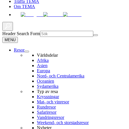
Träffa TEMA
Om TEMA
Header Search Form
MENU
Resor
Världsdelar
Afrika
Asien
Europa
Nord- och Centralamerika
Oceanien
Sydamerika
Typ av resa
Kryssningar
Mat- och vinresor
Rundresor
Safariresor
Vandringsresor
Weekend- och storstadsresor
Nyheter