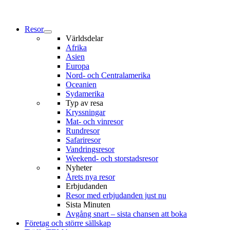
Resor
Världsdelar
Afrika
Asien
Europa
Nord- och Centralamerika
Oceanien
Sydamerika
Typ av resa
Kryssningar
Mat- och vinresor
Rundresor
Safariresor
Vandringsresor
Weekend- och storstadsresor
Nyheter
Årets nya resor
Erbjudanden
Resor med erbjudanden just nu
Sista Minuten
Avgång snart – sista chansen att boka
Företag och större sällskap