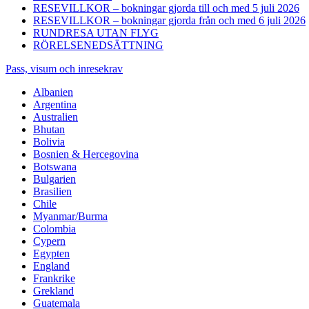
RESEVILLKOR – bokningar gjorda till och med 5 juli 2026
RESEVILLKOR – bokningar gjorda från och med 6 juli 2026
RUNDRESA UTAN FLYG
RÖRELSENEDSÄTTNING
Pass, visum och inresekrav
Albanien
Argentina
Australien
Bhutan
Bolivia
Bosnien & Hercegovina
Botswana
Bulgarien
Brasilien
Chile
Myanmar/Burma
Colombia
Cypern
Egypten
England
Frankrike
Grekland
Guatemala